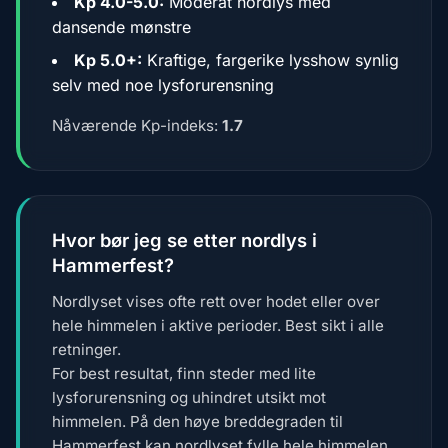
Kp 4.0-5.0:
Moderat nordlys med
dansende mønstre
Kp 5.0+:
Kraftige, fargerike lysshow synlig
selv med noe lysforurensning
Nåværende Kp-indeks:
1.7
Hvor bør jeg se etter nordlys i
Hammerfest?
Nordlyset vises ofte rett over hodet eller over
hele himmelen i aktive perioder. Best sikt i alle
retninger.
For best resultat, finn steder med lite
lysforurensning og uhindret utsikt mot
himmelen. På den høye breddegraden til
Hammerfest kan nordlyset fylle hele himmelen