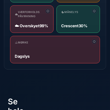
VÆRFORHOLDS
MÅNELYS
PÅVIRKNING
☁️ Overskyet
99%
Crescent
30%
MØRKE
Dagslys
Se