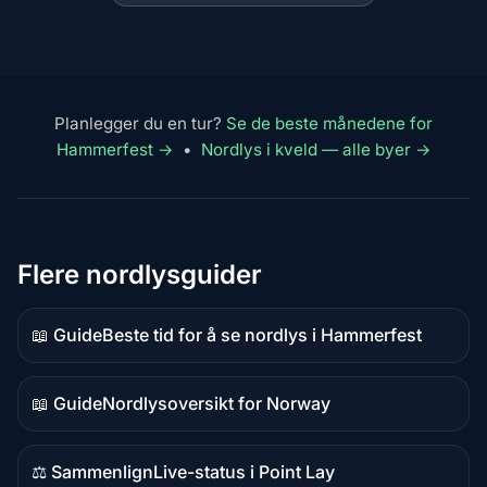
Planlegger du en tur?
Se de beste månedene for
Hammerfest →
•
Nordlys i kveld — alle byer →
Flere nordlysguider
📖 Guide
Beste tid for å se nordlys i Hammerfest
Guideinnhold
📖 Guide
Nordlysoversikt for Norway
Guideinnhold
⚖️ Sammenlign
Live-status i Point Lay
Sammenligningsinnhold