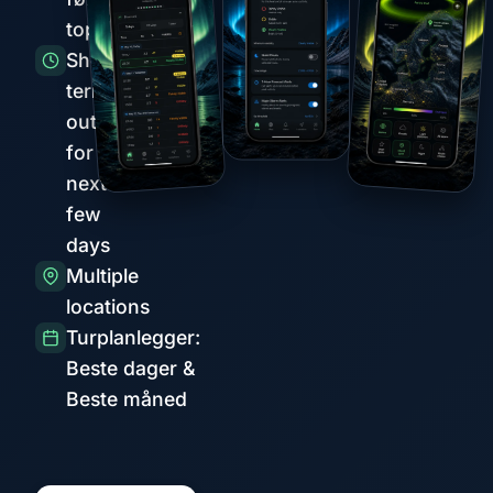
topper
Short-
term
outlook
for the
next
few
days
Multiple
locations
Turplanlegger:
Beste dager &
Beste måned