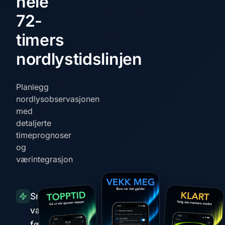
hele
72-
timers
nordlystidslinjen
Planlegg
nordlysobservasjonen
med
detaljerte
timeprognoser
og
værintegrasjon
Smarte
varsler
før