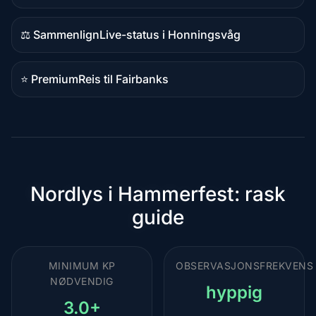
⚖️ Sammenlign
Live-status i Honningsvåg
Sammenligningsinnhold
⭐ Premium
Reis til Fairbanks
Premium-
destinasjon
Nordlys i Hammerfest: rask
guide
MINIMUM KP
OBSERVASJONSFREKVENS
NØDVENDIG
hyppig
3.0+