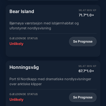
Bear Island
MLAT
MIN KP
71.7°
1.0+
Bjørnøya værstasjon med isbjørnhabitat og
uforstyrret nordlysvisning
GJELDENDE STATUS
Se Prognose
Unlikely
Honningsvåg
MLAT
MIN KP
67.7°
1.0+
Port til Nordkapp med dramatiske nordlysvisninger
over arktiske klipper
GJELDENDE STATUS
Se Prognose
Unlikely