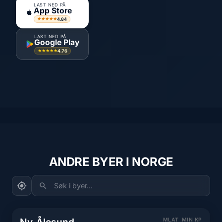
LAST NED PÅ
App Store
4.84
★★★★★
LAST NED PÅ
Google Play
4.76
★★★★★
ANDRE BYER I NORGE
Søk i byer...
MLAT
MIN KP