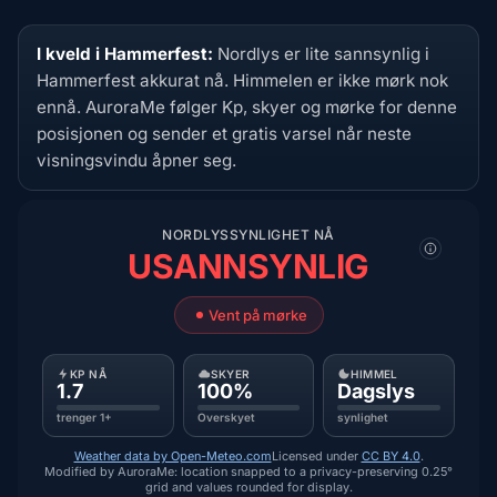
I kveld i Hammerfest:
Nordlys er lite sannsynlig i
Hammerfest akkurat nå. Himmelen er ikke mørk nok
ennå. AuroraMe følger Kp, skyer og mørke for denne
posisjonen og sender et gratis varsel når neste
visningsvindu åpner seg.
NORDLYSSYNLIGHET NÅ
USANNSYNLIG
Vent på mørke
KP NÅ
SKYER
HIMMEL
1.7
100%
Dagslys
trenger 1+
Overskyet
synlighet
Weather data by Open-Meteo.com
Licensed under
CC BY 4.0
.
Modified by AuroraMe: location snapped to a privacy-preserving 0.25°
grid and values rounded for display.