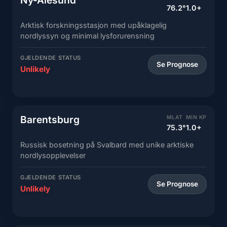
Ny-Ålesund
76.2°
1.0+
Arktisk forskningsstasjon med upåklagelig
nordlyssyn og minimal lysforurensning
GJELDENDE STATUS
Se Prognose
Unlikely
Barentsburg
MLAT
MIN KP
75.3°
1.0+
Russisk bosetning på Svalbard med unike arktiske
nordlysopplevelser
GJELDENDE STATUS
Se Prognose
Unlikely