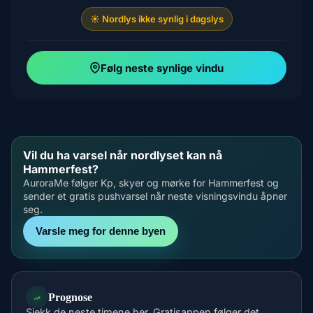
☀️ Nordlys ikke synlig i dagslys
Følg neste synlige vindu
Vil du ha varsel når nordlyset kan nå
Hammerfest?
AuroraMe følger Kp, skyer og mørke for Hammerfest og
sender et gratis pushvarsel når neste visningsvindu åpner
seg.
Varsle meg for denne byen
Prognose
Sjekk de neste timene her. Gratisappen følger det