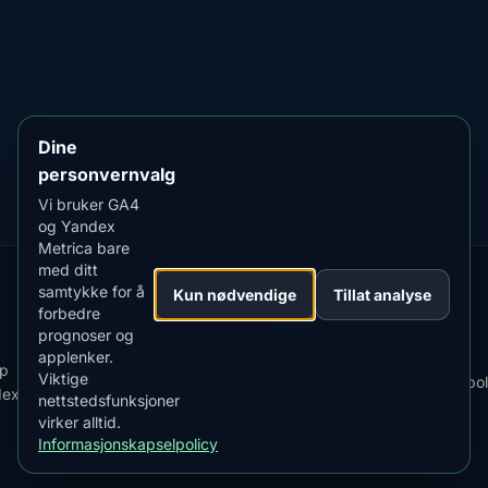
LAST NED PÅ
App Store
4.84
★★★★★
LAST NED PÅ
Google Play
4.76
★★★★★
Dine
personvernvalg
Vi bruker GA4
og Yandex
Metrica bare
med ditt
samtykke for å
Our
Snow
Lightning
Kun nødvendige
Tillat analyse
·
MistyWay
·
·
TanPilot
·
Benzio
forbedre
Apps:
Forecast
Tracker
prognoser og
applenker.
Last
Vilkår
p
Best
Viktige
·
·
ned
·
News
·
Personvernregler
·
for
·
Informasjonskapselpol
dex
Time
nettstedsfunksjoner
appen
bruk
virker alltid.
Informasjonskapselpolicy
© 2026 AuroraMe. Alle rettigheter forbeholdt.