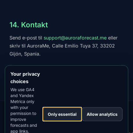
14. Kontakt
Send e-post til
support@auroraforecast.me
eller
skriv til AuroraMe, Calle Emilio Tuya 37, 33202
Gijón, Spania.
Your privacy
choices
We use GA4
and Yandex
Metrica only
with your
permission to
Our
Snow
Lightning
Only essential
Allow analytics
·
MistyWay
·
·
TanPilot
·
Benzio
improve
Apps:
Forecast
Tracker
forecasts and
app links.
Terms