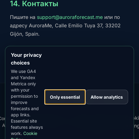
14. Контакты
Пишите на
support@auroraforecast.me
или по
адресу AuroraMe, Calle Emilio Tuya 37, 33202
Gijón, Spain.
Your privacy
choices
We use GA4
and Yandex
Metrica only
with your
permission to
Our
Snow
Lightning
Only essential
Allow analytics
·
MistyWay
·
·
TanPilot
·
Benzio
improve
Apps:
Forecast
Tracker
forecasts and
app links.
Terms
Cooki
Compare
Kp
Best
Download
Privacy
Cookie
Essential site
·
·
·
·
News
·
·
of
·
·
Apps
Index
Time
App
Policy
Policy
settin
features always
Service
work.
Cookie