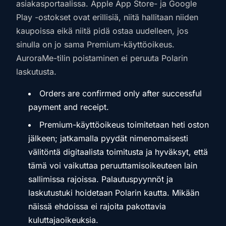
asiakasportaalissa. Apple App Store- ja Google
Play -ostokset ovat erillisiä, niitä hallitaan niiden
kaupoissa eikä niitä pidä ostaa uudelleen, jos
sinulla on jo sama Premium-käyttöoikeus.
AuroraMe-tilin poistaminen ei peruuta Polarin
laskutusta.
Orders are confirmed only after successful
payment and receipt.
Premium-käyttöoikeus toimitetaan heti oston
jälkeen; jatkamalla pyydät nimenomaisesti
välitöntä digitaalista toimitusta ja hyväksyt, että
tämä voi vaikuttaa peruuttamisoikeuteen lain
sallimissa rajoissa. Palautuspyynnöt ja
laskutustuki hoidetaan Polarin kautta. Mikään
näissä ehdoissa ei rajoita pakottavia
kuluttajaoikeuksia.