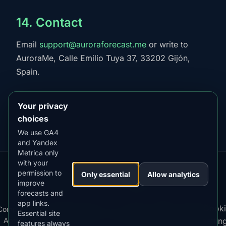
14. Contact
Email
support@auroraforecast.me
or write to
AuroraMe, Calle Emilio Tuya 37, 33202 Gijón,
Spain.
Your privacy
choices
We use GA4
and Yandex
Metrica only
with your
permission to
Our
Snow
Lightning
Only essential
Allow analytics
·
MistyWay
·
·
TanPilot
·
Benzio
improve
Apps:
Forecast
Tracker
forecasts and
app links.
Terms
Cooki
Compare
Kp
Best
Download
Privacy
Cookie
Essential site
·
·
·
·
News
·
·
of
·
·
Apps
Index
Time
App
Policy
Policy
settin
features always
Service