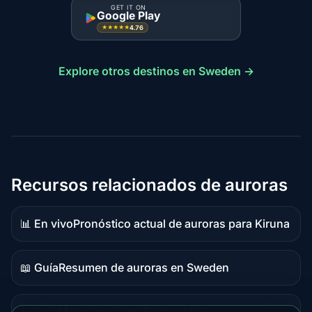
GET IT ON
Google Play
4.76
★★★★★
Explore otros destinos en Sweden →
Recursos relacionados de auroras
📊 En vivo
Pronóstico actual de auroras para Kiruna
Datos
en
vivo
📖 Guía
Resumen de auroras en Sweden
Contenido
de
guía
📖 Guía
Mejor época en Fairbanks