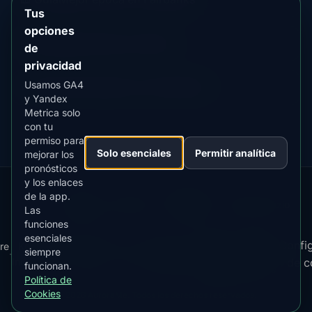
Contenido
Tus
de
opciones
guía
📖 Guía
Mejor época en Kiana
de
Contenido
privacidad
de
guía
Usamos GA4
⭐ Premium
Comparar con Fairbanks
Destino
y Yandex
premium
Metrica solo
con tu
permiso para
Solo esenciales
Permitir analítica
mejorar los
pronósticos
y los enlaces
de la app.
Our
Snow
Lightning
·
MistyWay
·
·
TanPilot
·
Benzio
Las
Apps:
Forecast
Tracker
funciones
esenciales
Términos
Política
Confi
re
Kp
Best
Descargar
Política de
siempre
·
·
·
·
News
·
·
de
·
de
·
Index
Time
app
Privacidad
de c
funcionan.
Servicio
Cookies
Política de
Cookies
© 2026 AuroraMe. Todos los derechos reservados.