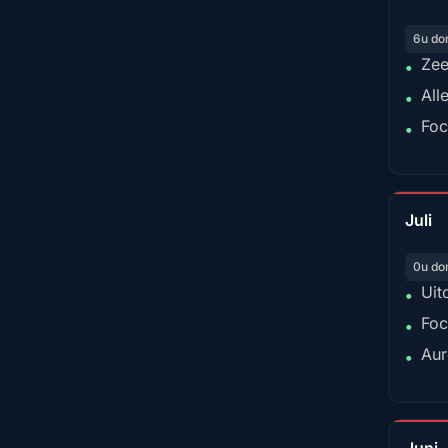
6u do
Zee
•
All
•
Foc
•
Juli
0u do
Uit
•
Foc
•
Aur
•