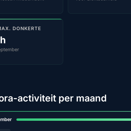
MAX. DONKERTE
4h
eptember
ora-activiteit per maand
9
ember