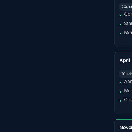
20u d
Con
•
Sta
•
Min
•
April
10u d
Aan
•
Mil
•
Goe
•
Nove