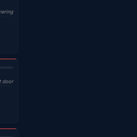
mering
t door