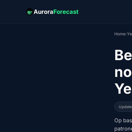
Aurora
Forecast
Home
›
Ye
Be
no
Ye
Updat
Op bas
patrone