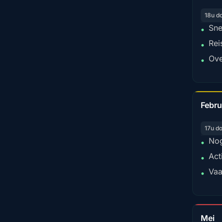
18u d
Sne
•
Rei
•
Ove
•
Febru
17u d
Nog
•
Act
•
Vaa
•
Mei