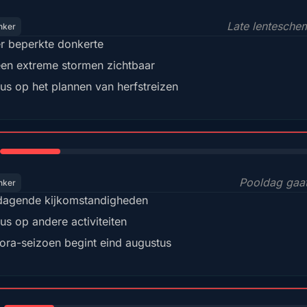
Late lentesche
nker
r beperkte donkerte
een extreme stormen zichtbaar
us op het plannen van herfstreizen
18%
Pooldag gaa
nker
dagende kijkomstandigheden
us op andere activiteiten
ora-seizoen begint eind augustus
15%