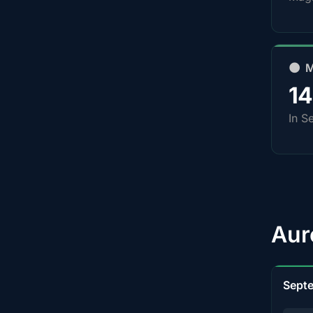
🌑 
1
In S
Aur
Sept