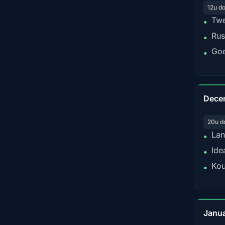
12u d
Twe
•
Rus
•
Goe
•
Dece
20u d
Lan
•
Ide
•
Kou
•
Janua