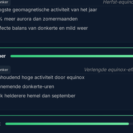
Herfst-equin
onker
gste geomagnetische activiteit van het jaar
 meer aurora dan zomermaanden
fecte balans van donkerte en mild weer
92
ber
Verlengde equinox-ef
onker
houdend hoge activiteit door equinox
nemende donkerte-uren
k helderere hemel dan september
88%
t