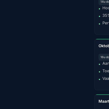
14u d
Hoo
•
35%
•
Per
•
Okto
16u d
Aan
•
Toe
•
Vaa
•
Maar