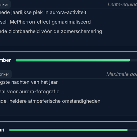
Lente-equin
onker
ede jaarlijkse piek in aurora-activiteit
sell-McPherron-effect gemaximaliseerd
de zichtbaarheid vóór de zomerschemering
85%
mber
Maximale do
onker
gste nachten van het jaar
aal voor aurora-fotografie
de, heldere atmosferische omstandigheden
84%
ri