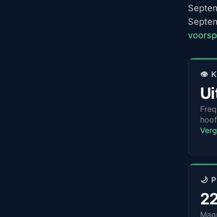
Septemb
Septem
voorsp
👁️
Ui
Freq
hoof
Verg
🌙 
2
Magn