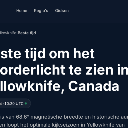
Home
Regio's
Gidsen
llowknife
›
Beste tijd
ste tijd om het
orderlicht te zien i
llowknife, Canada
ed
•
10:20 UTC
is van 68.6° magnetische breedte en historische au
n loopt het optimale kijkseizoen in Yellowknife van