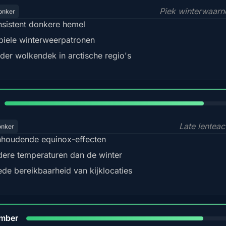
Piek winterwaar
onker
sistent donkere hemel
biele winterweerpatronen
der wolkendek in arctische regio's
82%
Late lenteact
onker
houdende equinox-effecten
dere temperaturen dan de winter
de bereikbaarheid van kijklocaties
80%
mber