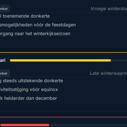
Vroege winterdo
onker
l toenemende donkerte
smogelijkheden vóór de feestdagen
rgang naar het winterkijkseizoen
78%
ari
Late winterwaar
onker
 steeds uitstekende donkerte
iviteitsstijging vóór equinox
k helderder dan december
35%