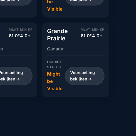
be
Visible
Grande
MLAT
MIN KP
MLAT
MIN KP
61.0°
4.0+
61.0°
4.0+
Prairie
es
Canada
HUIDIGE
STATUS
Voorspelling
Voorspelling
Might
bekijken →
bekijken →
be
Visible