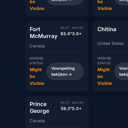
be
be
Visible
Visible
Fort
Chitina
MLAT
MIN KP
63.4°
3.0+
McMurray
United States
Canada
HUIDIGE
HUIDIGE
STATUS
STATUS
Voorspelling
Voor
Might
Might
bekijken →
beki
be
be
Visible
Visible
Prince
MLAT
MIN KP
59.2°
5.0+
George
Canada