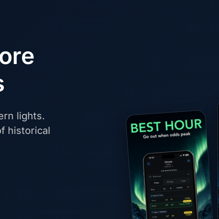
fore
s
rn lights.
f historical