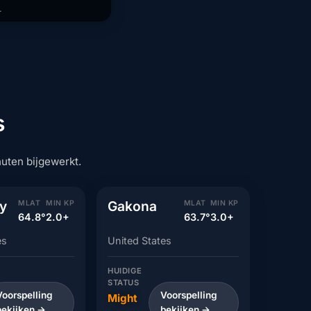
.
s
nuten bijgewerkt.
y
Gakona
MLAT
MIN KP
MLAT
MIN KP
64.8°
2.0+
63.7°
3.0+
es
United States
HUIDIGE
STATUS
Voorspelling
Voorspelling
Might
bekijken →
bekijken →