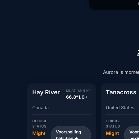
Aurora is moment
Hay River
Tanacross
MLAT
MIN KP
66.8°
1.0+
Canada
United States
HUIDIGE
HUIDIGE
STATUS
STATUS
Voorspelling
Voor
Might
Might
bekijken →
beki