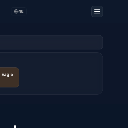
NE
· Eagle