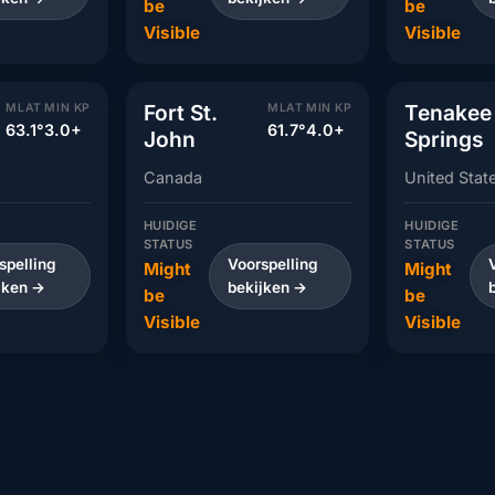
be
be
Visible
Visible
Fort St.
Tenakee
MLAT
MIN KP
MLAT
MIN KP
63.1°
3.0+
61.7°
4.0+
John
Springs
Canada
United Stat
HUIDIGE
HUIDIGE
STATUS
STATUS
spelling
Voorspelling
Might
Might
jken →
bekijken →
be
be
Visible
Visible