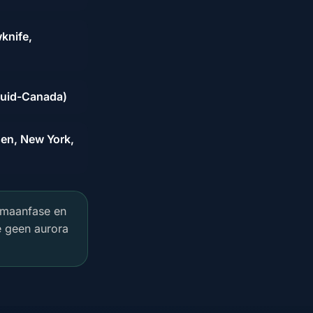
knife,
 Zuid-Canada)
sen, New York,
 maanfase en
e geen aurora