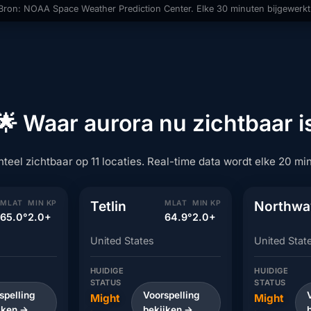
Bron: NOAA Space Weather Prediction Center. Elke 30 minuten bijgewerkt
🌟 Waar aurora nu zichtbaar i
eel zichtbaar op 11 locaties. Real-time data wordt elke 20 mi
Tetlin
Northwa
MLAT
MIN KP
MLAT
MIN KP
65.0°
2.0+
64.9°
2.0+
United States
United Stat
HUIDIGE
HUIDIGE
STATUS
STATUS
spelling
Voorspelling
Might
Might
jken →
bekijken →