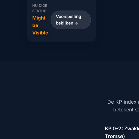
HUIDIGE
STATUS
Voorspelling
Might
bekijken →
be
Visible
De KP-index 
betekent st
KP 0-2: Zwakke
Tromsø)