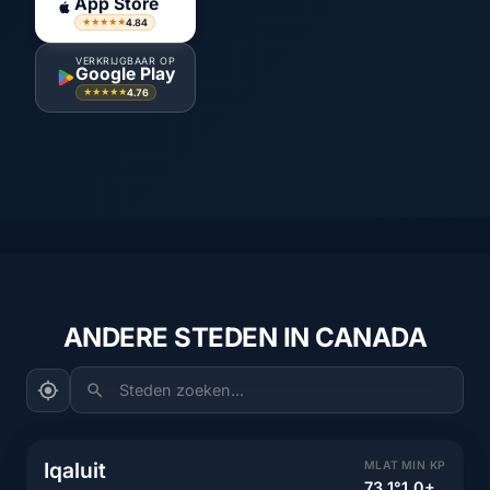
App Store
4.84
★★★★★
VERKRIJGBAAR OP
Google Play
4.76
★★★★★
ANDERE STEDEN IN CANADA
Steden zoeken...
Iqaluit
MLAT
MIN KP
73.1°
1.0+