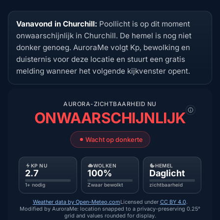
Vanavond in Churchill:
Poollicht is op dit moment
onwaarschijnlijk in Churchill. De hemel is nog niet
donker genoeg. AuroraMe volgt Kp, bewolking en
duisternis voor deze locatie en stuurt een gratis
melding wanneer het volgende kijkvenster opent.
AURORA-ZICHTBAARHEID NU
ONWAARSCHIJNLIJK
Wacht op donkerte
KP NU
WOLKEN
HEMEL
2.7
100%
Daglicht
1+ nodig
Zwaar bewolkt
zichtbaarheid
Weather data by Open-Meteo.com
Licensed under
CC BY 4.0
.
Modified by AuroraMe: location snapped to a privacy-preserving 0.25°
grid and values rounded for display.