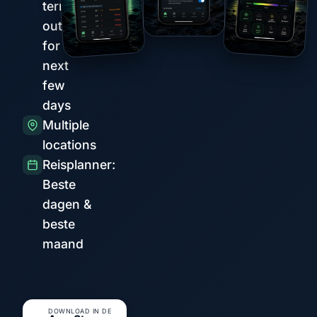
term
outlook
for the
next
few
days
Multiple
locations
Reisplanner:
Beste
dagen &
beste
maand
DOWNLOAD IN DE