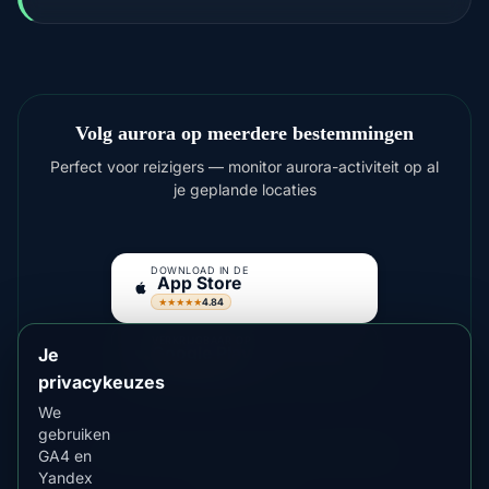
Volg aurora op meerdere bestemmingen
Perfect voor reizigers — monitor aurora-activiteit op al
je geplande locaties
DOWNLOAD IN DE
App Store
4.84
★★★★★
VERKRIJGBAAR OP
Google Play
Je
4.76
★★★★★
privacykeuzes
We
gebruiken
Voor helderdere shows overweeg
Fairbanks
,
GA4 en
Yellowknife
Yandex