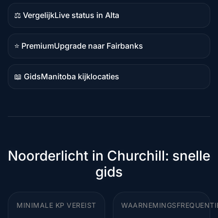
⚖️ Vergelijk
Live status in Alta
Vergelijkingsinhoud
⭐ Premium
Upgrade naar Fairbanks
Premiumbestemming
📖 Gids
Manitoba kijklocaties
Gidsinhoud
Noorderlicht in Churchill: snelle
gids
MINIMALE KP VEREIST
WAARNEMINGSFREQUENTI