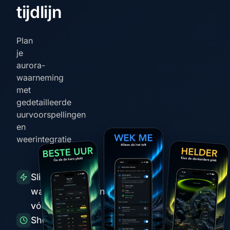
tijdlijn
Plan
je
aurora-
waarneming
met
gedetailleerde
uurvoorspellingen
en
weerintegratie
Slimme
waarschuwingen
vóór pieken
Short-