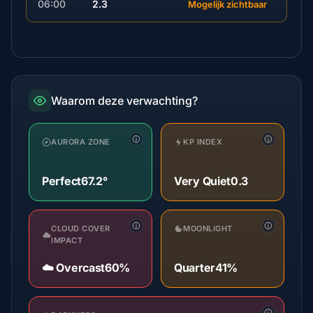
06:00
2.3
Mogelijk zichtbaar
Waarom deze verwachting?
AURORA ZONE
KP INDEX
Perfect
67.2°
Very Quiet
0.3
CLOUD COVER
MOONLIGHT
IMPACT
☁️ Overcast
60%
Quarter
41%