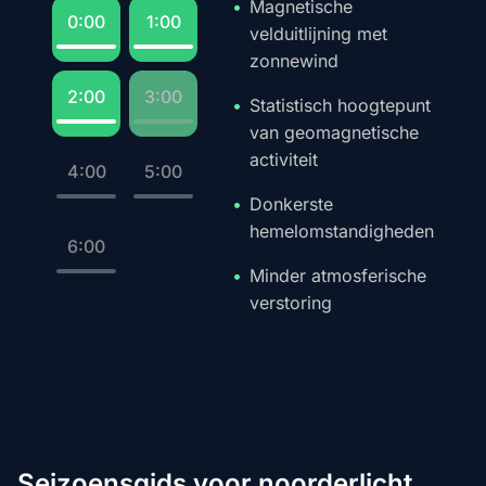
Magnetische
0:00
1:00
velduitlijning met
zonnewind
2:00
3:00
Statistisch hoogtepunt
van geomagnetische
activiteit
4:00
5:00
Donkerste
hemelomstandigheden
6:00
Minder atmosferische
verstoring
Seizoensgids voor noorderlicht