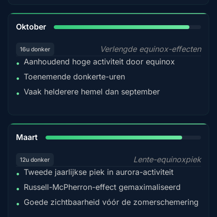
92%
Oktober
Verlengde equinox-effecten
16u donker
Aanhoudend hoge activiteit door equinox
•
Toenemende donkerte-uren
•
Vaak helderere hemel dan september
•
88%
Maart
Lente-equinoxpiek
12u donker
Tweede jaarlijkse piek in aurora-activiteit
•
Russell-McPherron-effect gemaximaliseerd
•
Goede zichtbaarheid vóór de zomerschemering
•