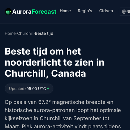
Home
Regio's
Gidsen
Aurora
Forecast
N
Home
›
Churchill
›
Beste tijd
Beste tijd om het
noorderlicht te zien in
Churchill, Canada
Updated
•
09:00 UTC
Op basis van 67.2° magnetische breedte en
historische aurora-patronen loopt het optimale
kijkseizoen in Churchill van September tot
Maart. Piek aurora-activiteit vindt plaats tijdens