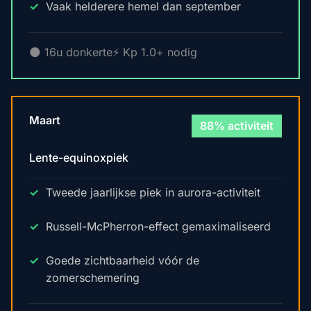
Vaak helderere hemel dan september
🌑 16u donkerte
⚡ Kp 1.0+ nodig
Maart
88% activiteit
Lente-equinoxpiek
Tweede jaarlijkse piek in aurora-activiteit
Russell-McPherron-effect gemaximaliseerd
Goede zichtbaarheid vóór de
zomerschemering