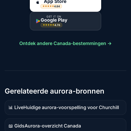
App Store
4.84
★★★★★
GET IT ON
Google Play
4.76
★★★★★
Ontdek andere Canada-bestemmingen →
Gerelateerde aurora-bronnen
📊 Live
Huidige aurora-voorspelling voor Churchill
Live
data
📖 Gids
Aurora-overzicht Canada
Gidsinhoud