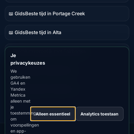
📖 Gids
Beste tijd in Portage Creek
Gidsinhoud
📖 Gids
Beste tijd in Alta
Gidsinhoud
⭐ Premium
Vergelijk met Fairbanks
Premiumbestemming
Je
privacykeuzes
📖 Gids
Manitoba kijklocaties
We
Gidsinhoud
gebruiken
GA4 en
📖 Gids
Beste tijd in Manitoba
Yandex
Gidsinhoud
Metrica
alleen met
je
toestemming
Alleen essentieel
Analytics toestaan
om
voorspellingen
en app-