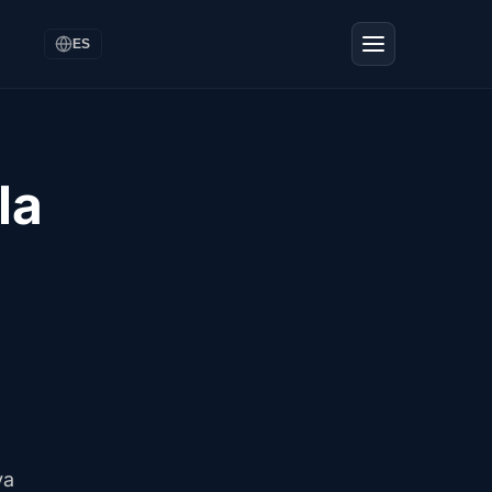
ES
la
va