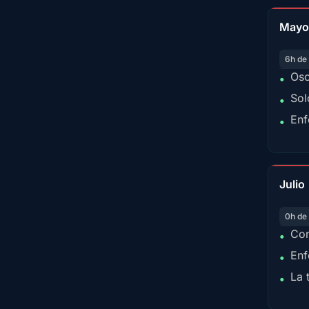
Mayo
6h de
Osc
•
Sol
•
Enf
•
Julio
0h de
Con
•
Enf
•
La 
•