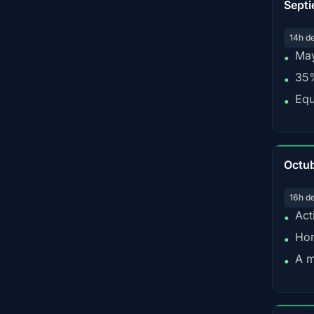
Sept
14h d
May
•
35%
•
Equ
•
Octu
16h d
Act
•
Hor
•
A m
•