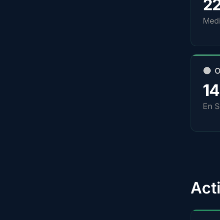
2
Medi
🌑 
1
En S
Act