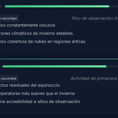
84%
o
Pico de observación in
e oscuridad
los constantemente oscuros
rones climáticos de invierno estables
os cobertura de nubes en regiones árticas
82%
Actividad de primavera 
e oscuridad
ctos residuales del equinoccio
peraturas más suaves que el invierno
na accesibilidad a sitios de observación