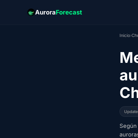
Aurora
Forecast
Inicio
›
Chu
Me
au
Ch
Updat
Según 
aurora