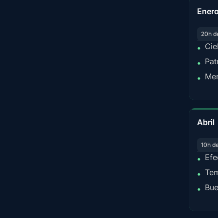
Ener
20h d
Cie
•
Pat
•
Men
•
Abril
10h d
Efe
•
Tem
•
Bue
•