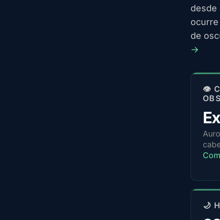
desde 
ocurre
de osc
→
👁️
OB
Ex
Auro
cabe
Com
🌙 