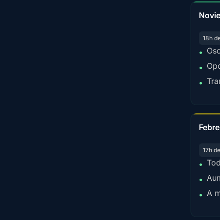
Novi
18h d
Osc
•
Opo
•
Tra
•
Febre
17h d
Tod
•
Aum
•
A m
•