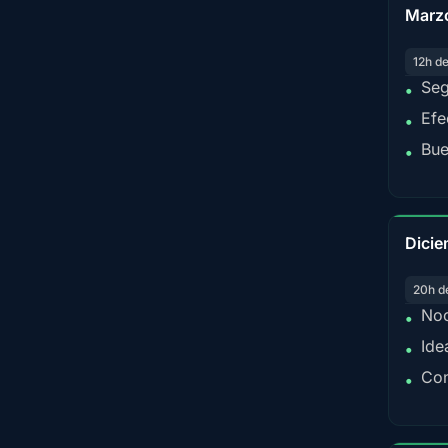
Marz
12h d
Seg
•
Efe
•
Bue
•
Dicie
20h d
Noc
•
Ide
•
Con
•