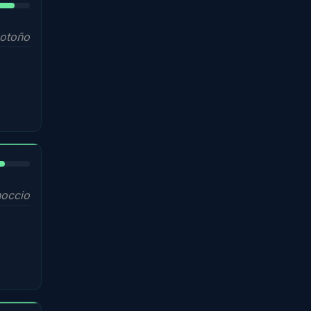
 otoño
%
noccio