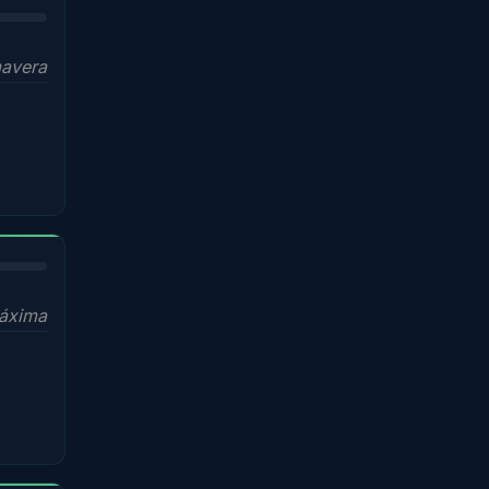
mavera
áxima