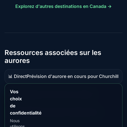
Explorez d'autres destinations en Canada →
Ressources associées sur les
aurores
📊 Direct
Prévision d'aurore en cours pour Churchill
Données
en
Vos
direct
📖 Guide
Aperçu des aurores en Canada
Contenu
choix
guide
de
📖 Guide
Meilleure période à Portage Creek
confidentialité
Contenu
Nous
guide
utilisons