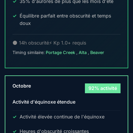
35% d'aurores de plus que les mois d'été
Équilibre parfait entre obscurité et temps
doux
🌑 14h obscurité
⚡ Kp 1.0+ requis
Timing similaire:
Portage Creek
,
Alta
,
Beaver
Octobre
92% activité
Activité d'équinoxe étendue
Activité élevée continue de l'équinoxe
Heures d'obscurité croissantes