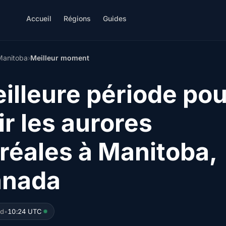
Accueil
Régions
Guides
Manitoba
›
Meilleur moment
illeure période pou
ir les aurores
réales à Manitoba,
nada
ed
•
10:24 UTC