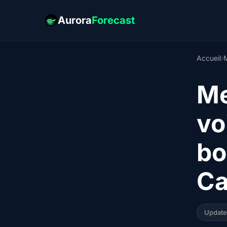
Aurora
Forecast
Accueil
›
Me
vo
bo
Ca
Updat