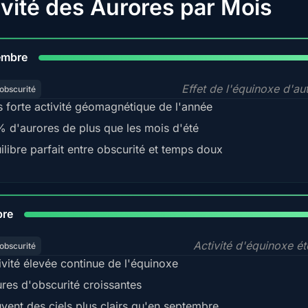
ivité des Aurores par Mois
9
embre
Effet de l'équinoxe d'a
obscurité
s forte activité géomagnétique de l'année
 d'aurores de plus que les mois d'été
ilibre parfait entre obscurité et temps doux
92
bre
Activité d'équinoxe é
obscurité
ivité élevée continue de l'équinoxe
res d'obscurité croissantes
vent des ciels plus clairs qu'en septembre