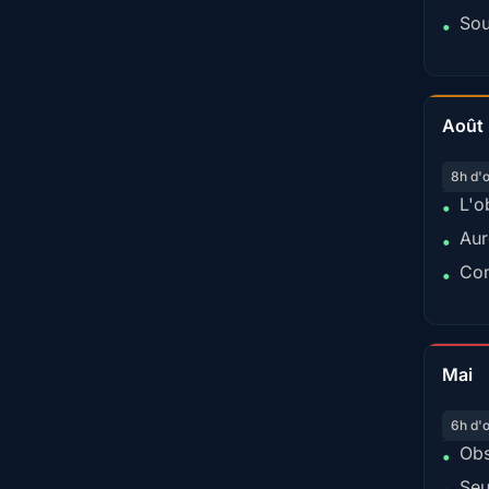
Sou
•
Août
8h d'
L'o
•
Aur
•
Con
•
Mai
6h d'
Obs
•
Seu