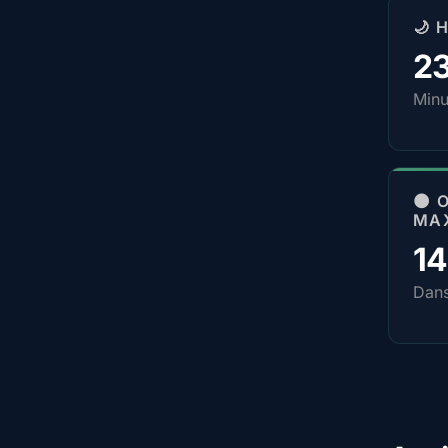
🌙 
2
Minu
🌑 
MA
1
Dan