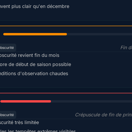
vent plus clair qu'en décembre
45%
Fin d
obscurité
bscurité revient fin du mois
ore de début de saison possible
ditions d'observation chaudes
35%
Crépuscule de fin de pri
obscurité
curité très limitée
les les tempêtes extrêmes visibles