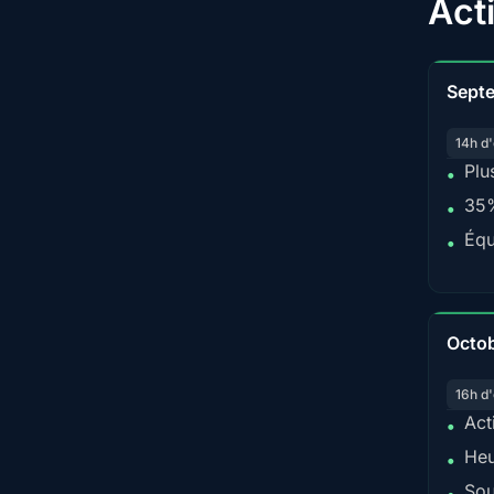
Act
Sept
14h d'
Plu
•
35%
•
Équ
•
Octo
16h d'
Act
•
Heu
•
Sou