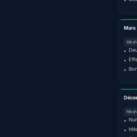
•
Mars
12h d'
Deu
•
Eff
•
Bon
•
Déce
15h d'
Nui
•
Idé
•