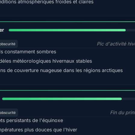
ditions atmosphériques froides et claires
84%
er
Pic d'activité hi
obscurité
ls constamment sombres
èles météorologiques hivernaux stables
ns de couverture nuageuse dans les régions arctiques
82%
Fin du pri
obscurité
ets persistants de l'équinoxe
pératures plus douces que l'hiver