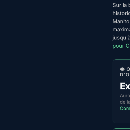
Sur la
histori
Manito
maxima
jusqu'
pour C
👁️
D'O
Ex
Auro
de l
Com