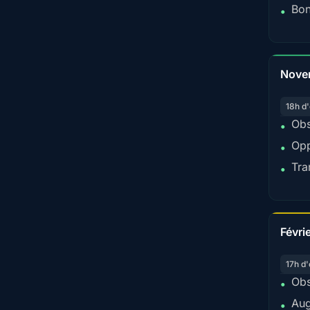
Bon
•
Nove
18h d'
Obs
•
Opp
•
Tra
•
Févri
17h d'
Obs
•
Aug
•