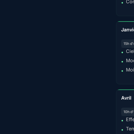
Con
•
Janvi
15h d'
Cie
•
Mod
•
Moi
•
Avril
10h d'
Eff
•
Tem
•