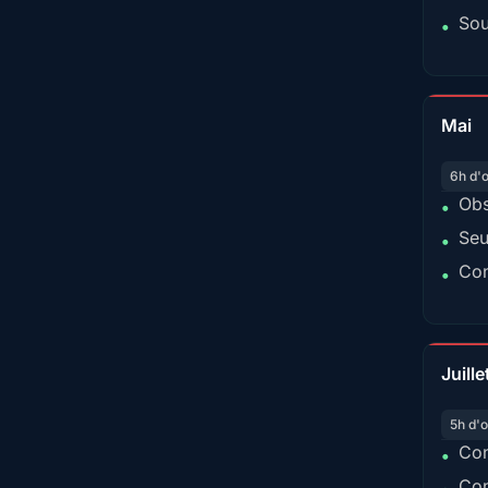
Sou
•
Mai
6h d'
Obs
•
Seu
•
Con
•
Juille
5h d'o
Con
•
Con