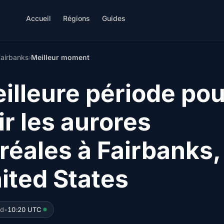
Accueil
Régions
Guides
Fairbanks
›
Meilleur moment
illeure période pou
ir les aurores
réales à Fairbanks,
ited States
ed
•
10:20 UTC