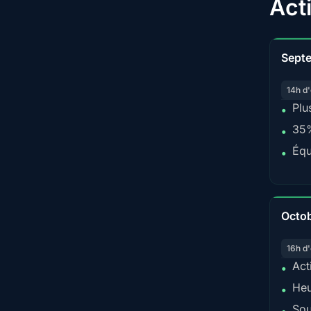
Act
Sept
14h d'
Plu
•
35%
•
Équ
•
Octo
16h d'
Act
•
Heu
•
Sou