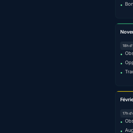
Bon
•
Nove
18h d'
Obs
•
Opp
•
Tra
•
Févri
17h d'
Obs
•
Aug
•