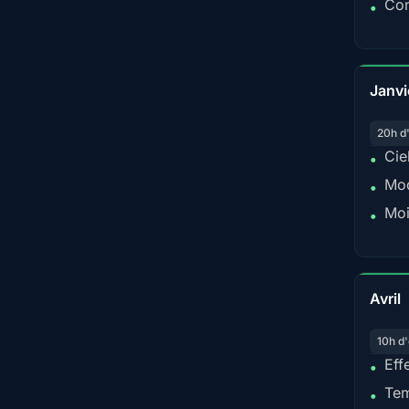
Con
•
Janvi
20h d
Cie
•
Mod
•
Moi
•
Avril
10h d'
Eff
•
Tem
•