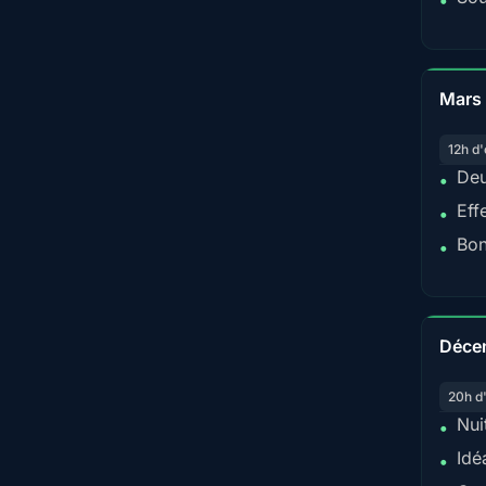
•
Mars
12h d'
Deu
•
Eff
•
Bon
•
Déce
20h d
Nui
•
Idé
•