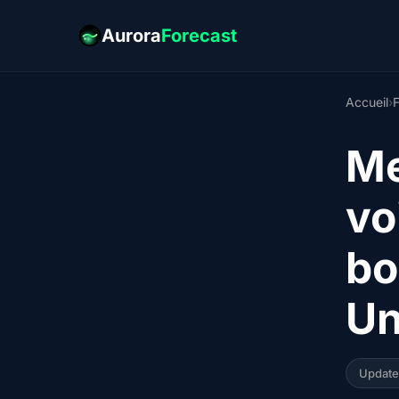
Aurora
Forecast
Accueil
›
Me
vo
bo
Un
Updat