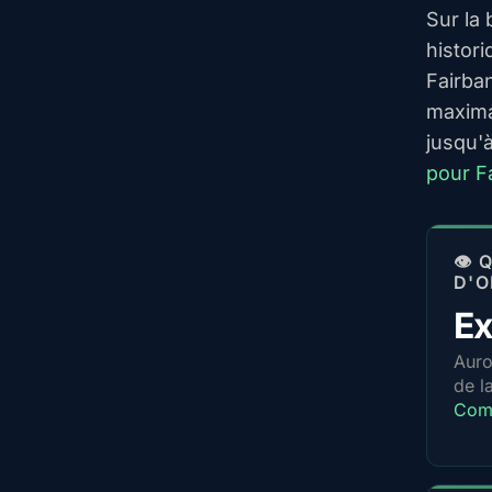
Sur la
histori
Fairba
maxima
jusqu'
pour F
👁️
D'O
Ex
Auro
de l
Comp