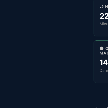
🌙 
2
Minu
🌑 
MA
1
Dan