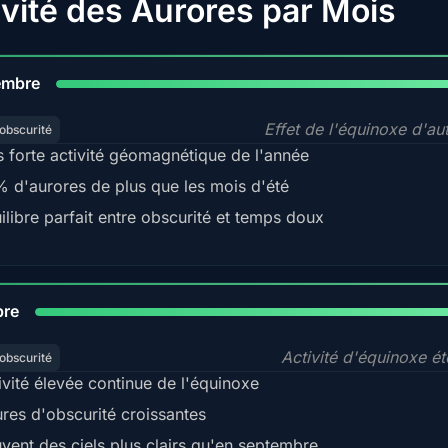
ivité des Aurores par Mois
9
embre
Effet de l'équinoxe d'a
obscurité
s forte activité géomagnétique de l'année
 d'aurores de plus que les mois d'été
ilibre parfait entre obscurité et temps doux
92
bre
Activité d'équinoxe é
obscurité
ivité élevée continue de l'équinoxe
res d'obscurité croissantes
vent des ciels plus clairs qu'en septembre