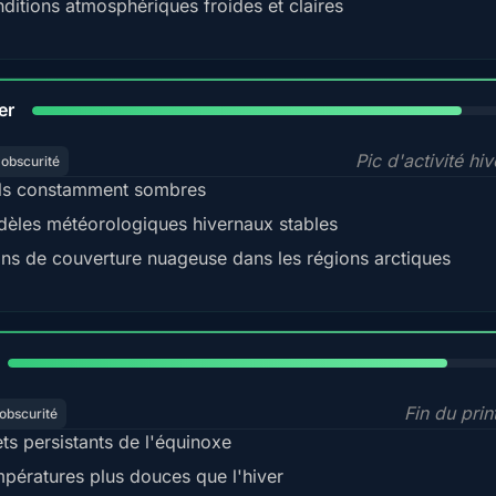
ditions atmosphériques froides et claires
84%
er
Pic d'activité hi
'obscurité
ls constamment sombres
èles météorologiques hivernaux stables
ns de couverture nuageuse dans les régions arctiques
82%
Fin du pri
obscurité
ets persistants de l'équinoxe
pératures plus douces que l'hiver