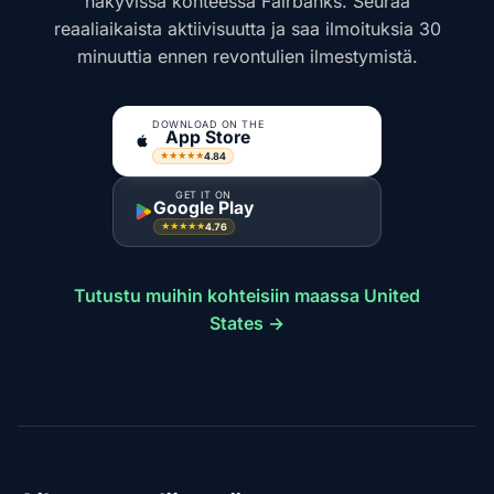
näkyvissä kohteessa Fairbanks. Seuraa
reaaliaikaista aktiivisuutta ja saa ilmoituksia 30
minuuttia ennen revontulien ilmestymistä.
DOWNLOAD ON THE
App Store
4.84
★★★★★
GET IT ON
Google Play
4.76
★★★★★
Tutustu muihin kohteisiin maassa United
States →