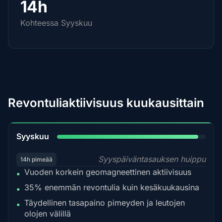
14h
Kohteessa Syyskuu
Revontuliaktiivisuus kuukausittain
95%
Syyskuu
Syyspäiväntasauksen huippu
14h pimeää
Vuoden korkein geomagneettinen aktiivisuus
•
35% enemmän revontulia kuin kesäkuukausina
•
Täydellinen tasapaino pimeyden ja leutojen
•
olojen välillä