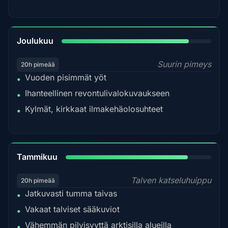
85%
Joulukuu
Suurin pimeys
20h pimeää
Vuoden pisimmät yöt
•
Ihanteellinen revontulivalokuvaukseen
•
Kylmät, kirkkaat ilmakehäolosuhteet
•
84%
Tammikuu
Talven katseluhuippu
20h pimeää
Jatkuvasti tumma taivas
•
Vakaat talviset sääkuviot
•
Vähemmän pilvisyyttä arktisilla alueilla
•