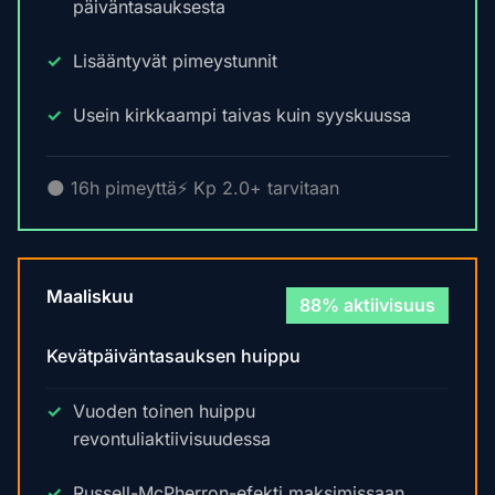
päiväntasauksesta
Lisääntyvät pimeystunnit
Usein kirkkaampi taivas kuin syyskuussa
🌑 16h pimeyttä
⚡ Kp 2.0+ tarvitaan
Maaliskuu
88% aktiivisuus
Kevätpäiväntasauksen huippu
Vuoden toinen huippu
revontuliaktiivisuudessa
Russell-McPherron-efekti maksimissaan