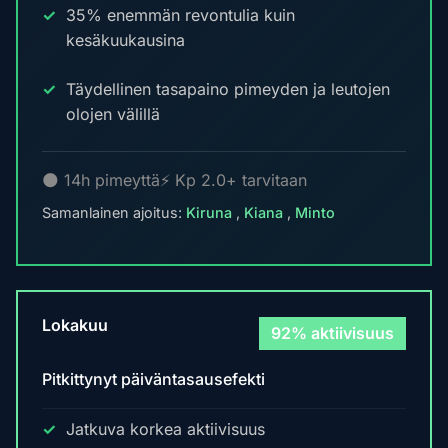
35% enemmän revontulia kuin
kesäkuukausina
Täydellinen tasapaino pimeyden ja leutojen
olojen välillä
🌑 14h pimeyttä
⚡ Kp 2.0+ tarvitaan
Samanlainen ajoitus:
Kiruna
,
Kiana
,
Minto
Lokakuu
92% aktiivisuus
Pitkittynyt päiväntasausefekti
Jatkuva korkea aktiivisuus