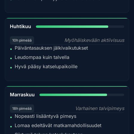
82%
Huhtikuu
Myöhäiskevään aktiivisuus
10h pimeää
Päiväntasauksen jälkivaikutukset
•
Leudompaa kuin talvella
•
Hyvä pääsy katselupaikoille
•
80%
Marraskuu
Varhainen talvipimeys
18h pimeää
Nopeasti lisääntyvä pimeys
•
Lomaa edeltävät matkamahdollisuudet
•