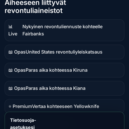
Aiheeseen liittyvät
revontuliaineistot
📊
Nykyinen revontuliennuste kohteelle
Reaaliaikainen
Live
Fairbanks
data
📖 Opas
United States revontuliyleiskatsaus
Oppaan
sisältö
📖 Opas
Paras aika kohteessa Kiruna
Oppaan
sisältö
📖 Opas
Paras aika kohteessa Kiana
Oppaan
sisältö
⭐ Premium
Vertaa kohteeseen Yellowknife
Premium-
kohde
Tietosuoja-
📖 Opas
Alaska katselupaikat
asetuksesi
Oppaan