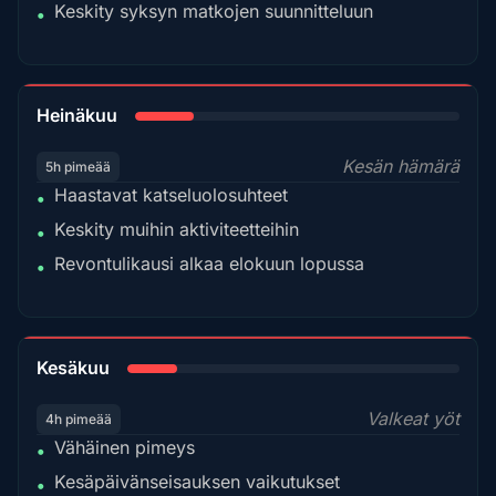
Keskity syksyn matkojen suunnitteluun
•
18%
Heinäkuu
Kesän hämärä
5h pimeää
Haastavat katseluolosuhteet
•
Keskity muihin aktiviteetteihin
•
Revontulikausi alkaa elokuun lopussa
•
15%
Kesäkuu
Valkeat yöt
4h pimeää
Vähäinen pimeys
•
Kesäpäivänseisauksen vaikutukset
•