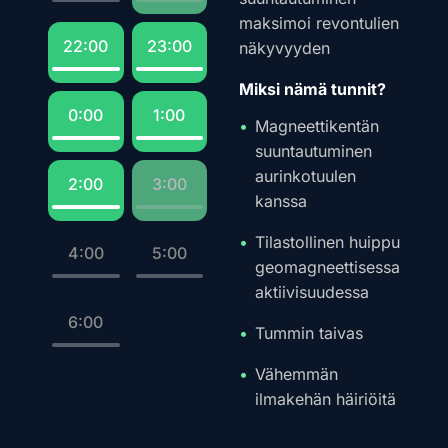
maksimoi revontulien
22:00
23:00
näkyvyyden
Miksi nämä tunnit?
0:00
1:00
Magneettikentän
suuntautuminen
aurinkotuulen
2:00
3:00
kanssa
Tilastollinen huippu
4:00
5:00
geomagneettisessa
aktiivisuudessa
6:00
Tummin taivas
Vähemmän
ilmakehän häiriöitä