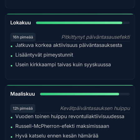
92%
Lokakuu
Pitkittynyt päiväntasausefekti
16h pimeää
Jatkuva korkea aktiivisuus päiväntasauksesta
•
Lisääntyvät pimeystunnit
•
Usein kirkkaampi taivas kuin syyskuussa
•
88%
Maaliskuu
Kevätpäiväntasauksen huippu
12h pimeää
Vuoden toinen huippu revontuliaktiivisuudessa
•
Russell-McPherron-efekti maksimissaan
•
Hyvä katselu ennen kesän hämärää
•