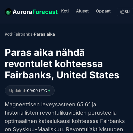
Koti
Alueet
Oppaat
Aurora
Forecast
SU
Koti
›
Fairbanks
›
Paras aika
Paras aika nähdä
revontulet kohteessa
Fairbanks, United States
Updated
•
09:00 UTC
Magneettisen leveysasteen 65.6° ja
historiallisten revontulikuvioiden perusteella
optimaalinen katselukausi kohteessa Fairbanks
on Syyskuu–Maaliskuu. Revontuliaktiivisuuden