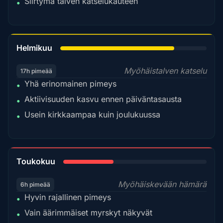
Siirtymä talven katselukauteen
•
78%
Helmikuu
Myöhäistalven katselu
17h pimeää
Yhä erinomainen pimeys
•
Aktiivisuuden kasvu ennen päiväntasausta
•
Usein kirkkaampaa kuin joulukuussa
•
35%
Toukokuu
Myöhäiskevään hämärä
6h pimeää
Hyvin rajallinen pimeys
•
Vain äärimmäiset myrskyt näkyvät
•