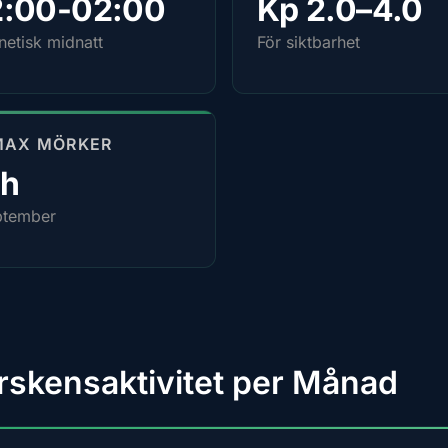
2:00-02:00
Kp 2.0–4.0
etisk midnatt
För siktbarhet
MAX MÖRKER
4h
ptember
rskensaktivitet per Månad
9