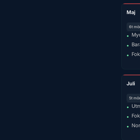
Maj
6t mö
Myc
•
Bar
•
Fok
•
Juli
5t mö
Utm
•
Fok
•
Nor
•