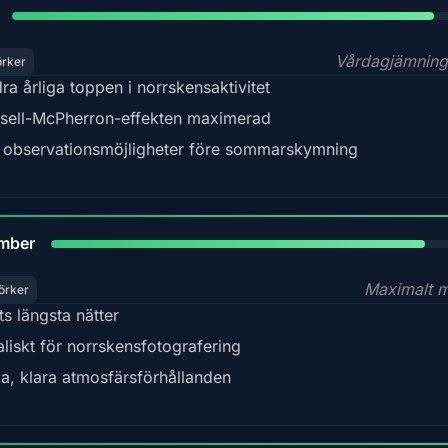
Vårdagjämning
örker
ra årliga toppen i norrskensaktivitet
sell-McPherron-effekten maximerad
 observationsmöjligheter före sommarskymning
85%
mber
Maximalt 
örker
ts längsta nätter
aliskt för norrskensfotografering
la, klara atmosfärsförhållanden