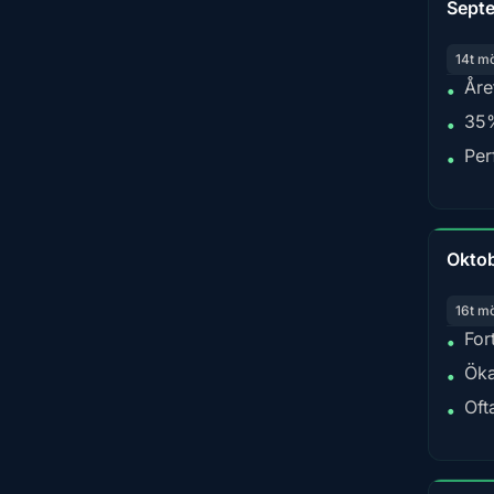
Sept
14t m
Åre
•
35%
•
Per
•
Okto
16t m
For
•
Öka
•
Oft
•