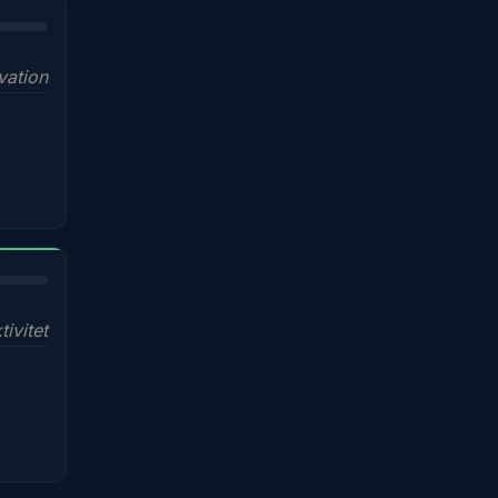
vation
ivitet