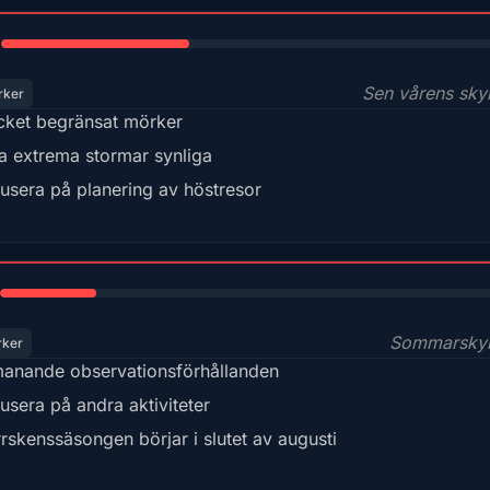
35%
Sen vårens sk
rker
ket begränsat mörker
a extrema stormar synliga
usera på planering av höstresor
18%
Sommarsky
rker
anande observationsförhållanden
usera på andra aktiviteter
rskenssäsongen börjar i slutet av augusti