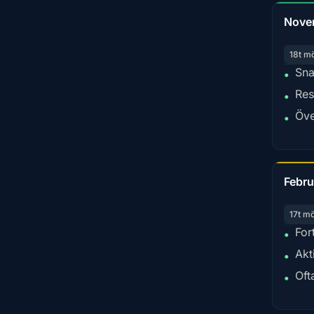
Nove
18t m
Sna
•
Res
•
Öve
•
Febru
17t m
For
•
Akt
•
Oft
•