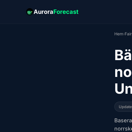
Aurora
Forecast
Hem
›
Fai
Bä
no
Un
Updat
Baserat
norrsk