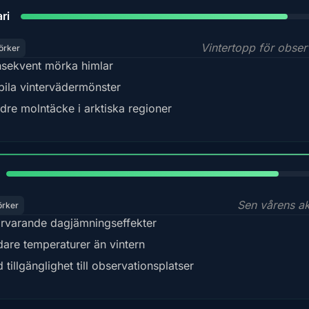
84%
ri
Vintertopp för obser
örker
sekvent mörka himlar
bila vintervädermönster
dre molntäcke i arktiska regioner
82%
Sen vårens akt
örker
rvarande dagjämningseffekter
dare temperaturer än vintern
 tillgänglighet till observationsplatser