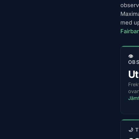
observ
Maxima
med up
Fairba
👁️
OBS
U
Frek
ovan
Jämf
🌙 