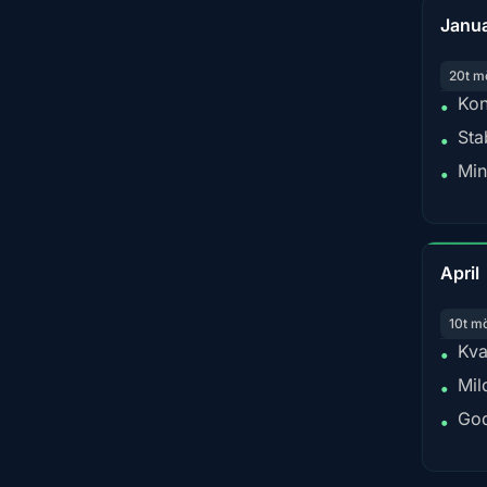
Janua
20t m
Kon
•
Sta
•
Min
•
April
10t m
Kva
•
Mil
•
God
•