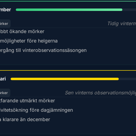
80%
mber
Tidig vinter
örker
bbt ökande mörker
möjligheter före helgerna
rgång till vinterobservationssäsongen
78%
ari
Sen vinterns observationsmöjli
örker
tfarande utmärkt mörker
ivitetsökning före dagjämningen
a klarare än december