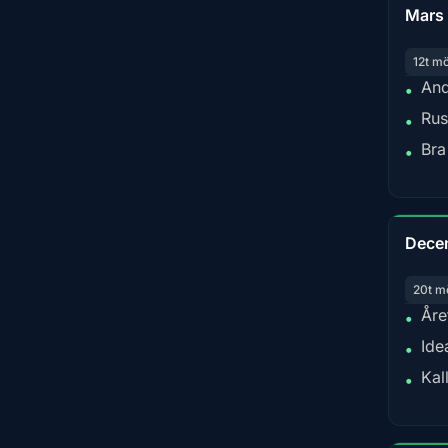
Mars
12t m
And
•
Rus
•
Bra
•
Dece
20t m
Åre
•
Ide
•
Kal
•