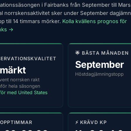
ationssäsongen i Fairbanks från September till Mars
l norrskensaktivitet sker under September dagjäm
p till 14 timmars mörker.
Kolla kvällens prognos för
nks →
🌟 BÄSTA MÅNADEN
ERVATIONSKVALITET
September
tmärkt
Höstdagjämningstopp
vent norrsken rakt
för hela säsongen
ör med United States
TOPPTIMMAR
⚡ KRÄVD KP