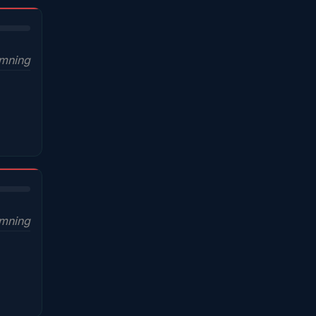
ymning
mning