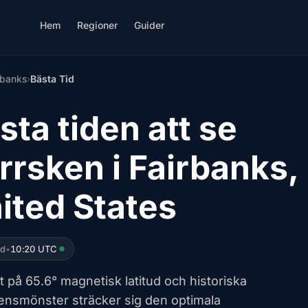
Hem
Regioner
Guider
rbanks
›
Bästa Tid
sta tiden att se
rrsken i Fairbanks,
ited States
ed
•
10:20 UTC
 på 65.6° magnetisk latitud och historiska
ensmönster sträcker sig den optimala