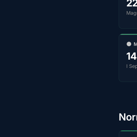
2
Magn
🌑 
1
I Se
Nor