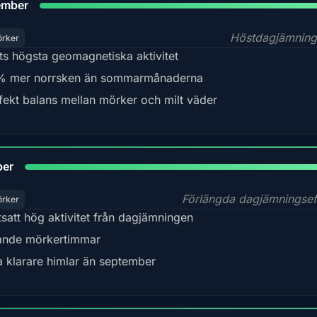
ember
Höstdagjämning
örker
ts högsta geomagnetiska aktivitet
 mer norrsken än sommarmånaderna
fekt balans mellan mörker och milt väder
92
ber
Förlängda dagjämningsef
örker
tsatt hög aktivitet från dagjämningen
nde mörkertimmar
a klarare himlar än september
88%