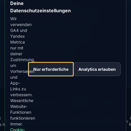
Guide-
Deine
Inhalt
Datenschutzeinstellungen
⭐ Premium
Vergleichen mit Yellowknife
Wir
Premium-
verwenden
Ziel
GA4 und
📖 Guide
Alaska Beobachtungsorte
Yandex
Guide-
Metrica
Inhalt
nur mit
📖 Guide
Beste Zeit in Alaska
deiner
Guide-
Zustimmung,
Inhalt
um
Nur erforderliche
Analytics erlauben
Vorhersagen
und
App-
Links zu
verbessern.
Our
Snow
Lightning
Wesentliche
·
MistyWay
·
·
TanPilot
·
Benzio
Apps:
Forecast
Tracker
Website-
Funktionen
t
funktionieren
App
·
·
News
·
Datenschutzrichtlinie
·
Nutzungsbedingungen
·
immer.
e
herunterladen
R
Cookie-