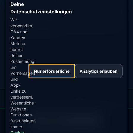
see northern lights?
Deine
Datenschutzeinstellungen
Wir
What Kp index do I need to see aurora
verwenden
from my location?
GA4 und
Yandex
Metrica
nur mit
deiner
Zustimmung,
um
Nur erforderliche
Analytics erlauben
Vorhersagen
und
App-
Links zu
verbessern.
Our
Snow
Lightning
Wesentliche
·
MistyWay
·
·
TanPilot
·
Benzio
Apps:
Forecast
Tracker
Website-
Funktionen
DOWNLOAD ON THE
App Store
t
App
funktionieren
·
·
News
·
Datenschutzrichtlinie
·
Nutzungsbedingungen
·
4.84
★★★★★
immer.
e
herunterladen
R
Cookie-