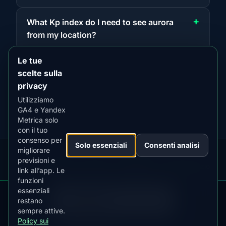
What Kp index do I need to see aurora
from my location?
Le tue
scelte sulla
privacy
Utilizziamo
GA4 e Yandex
Metrica solo
con il tuo
consenso per
Solo essenziali
Consenti analisi
migliorare
previsioni e
Our
Snow
Lightning
·
MistyWay
·
·
TanPilot
·
Benzio
link all’app. Le
Apps:
Forecast
Tracker
funzioni
essenziali
Informativa
Termini
Policy
DOWNLOAD ON THE
Imposta
pare
Kp
Best
Scarica
App Store
restano
·
·
·
·
News
·
sulla
·
di
·
sui
·
ps
Index
Time
l'app
cook
4.84
★★★★★
sempre attive.
Privacy
Servizio
Cookie
Policy sui
GET IT ON