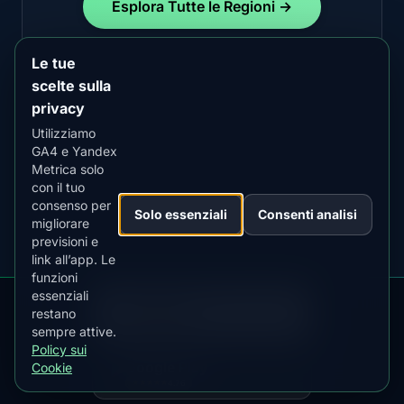
Esplora Tutte le Regioni →
Le tue
scelte sulla
privacy
Utilizziamo
GA4 e Yandex
Metrica solo
con il tuo
consenso per
Solo essenziali
Consenti analisi
migliorare
previsioni e
link all’app. Le
funzioni
essenziali
DOWNLOAD ON THE
App Store
restano
4.84
★★★★★
sempre attive.
Policy sui
GET IT ON
Google Play
Cookie
4.76
★★★★★