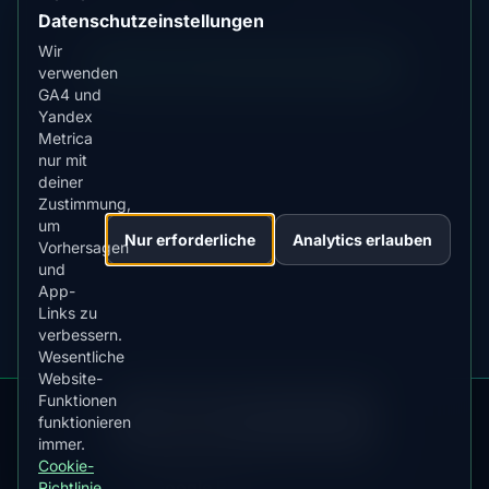
Datenschutzeinstellungen
Wir
Alle Regionen durchsuchen →
verwenden
GA4 und
Yandex
Metrica
nur mit
deiner
Zustimmung,
um
Nur erforderliche
Analytics erlauben
Vorhersagen
und
App-
Links zu
verbessern.
Wesentliche
Website-
Funktionen
DOWNLOAD ON THE
App Store
funktionieren
4.84
★★★★★
immer.
Cookie-
GET IT ON
Google Play
Richtlinie