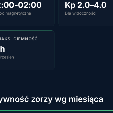
2:00-02:00
Kp 2.0–4.0
noc magnetyczna
Dla widoczności
MAKS. CIEMNOŚĆ
4h
rzesień
ywność zorzy wg miesiąca