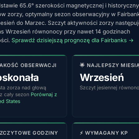
stawie 65.6° szerokości magnetycznej i historyczn
w zorzy, optymalny sezon obserwacyjny w Fairban
esień do Marzec. Szczyt aktywności zorzy następuj
s Wrzesień równonocy przy nawet 14 godzinach
ści.
Sprawdź dzisiejszą prognozę dla Fairbanks →
 JAKOŚĆ OBSERWACJI
🌟 NAJLEPSZY MIESI
oskonała
Wrzesień
ta zorza nad głową
Szczyt jesiennej równon
z cały sezon
Porównaj z
ed States
SZCZYTOWE GODZINY
⚡ WYMAGANY KP