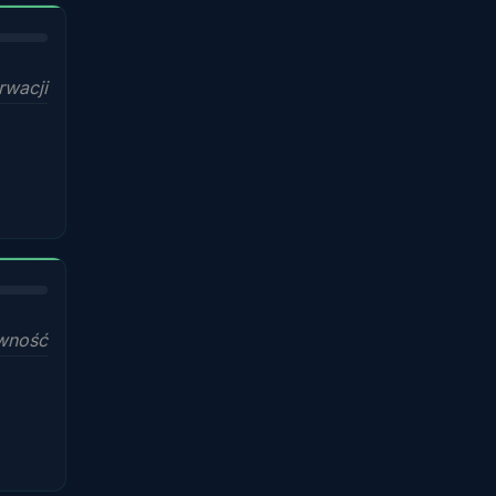
rwacji
wność