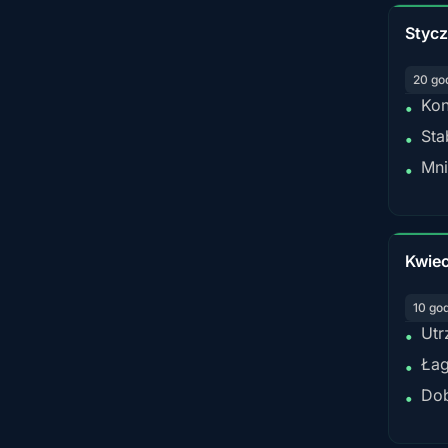
Styc
20 go
Kon
•
Sta
•
Mni
•
Kwiec
10 go
Utr
•
Łag
•
Dob
•