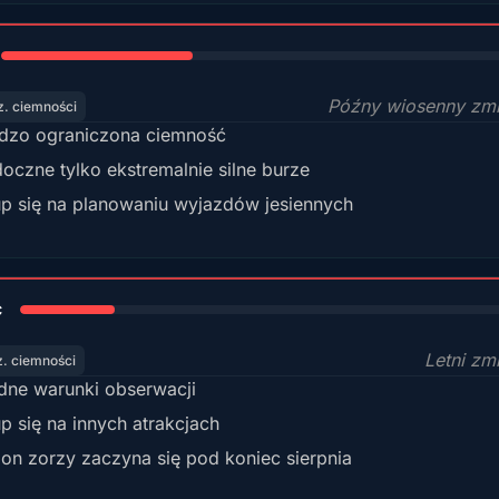
35%
Późny wiosenny zm
z. ciemności
dzo ograniczona ciemność
oczne tylko ekstremalnie silne burze
p się na planowaniu wyjazdów jesiennych
18%
c
Letni zm
z. ciemności
dne warunki obserwacji
p się na innych atrakcjach
on zorzy zaczyna się pod koniec sierpnia