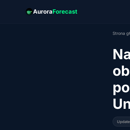
Aurora
Forecast
Strona g
Na
ob
po
Un
Updat