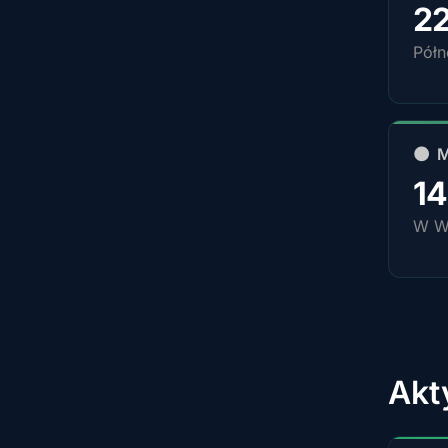
2
Pół
🌑 
1
W W
Akt