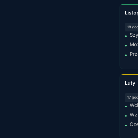
Listo
18 go
Szy
•
Moż
•
Prz
•
Luty
17 go
Wci
•
Wzr
•
Czę
•