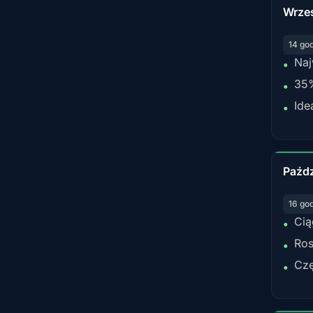
Wrze
14 go
Naj
•
35%
•
Ide
•
Paźdz
16 go
Cią
•
Ros
•
Czę
•