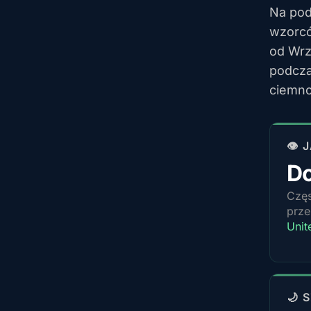
Na pod
wzorcó
od Wrz
podcza
ciemno
👁️
D
Częs
prze
Unit
🌙 