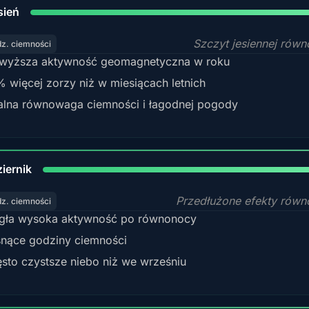
9
sień
Szczyt jesiennej rów
dz. ciemności
wyższa aktywność geomagnetyczna w roku
 więcej zorzy niż w miesiącach letnich
alna równowaga ciemności i łagodnej pogody
92
iernik
Przedłużone efekty rów
dz. ciemności
gła wysoka aktywność po równonocy
nące godziny ciemności
sto czystsze niebo niż we wrześniu