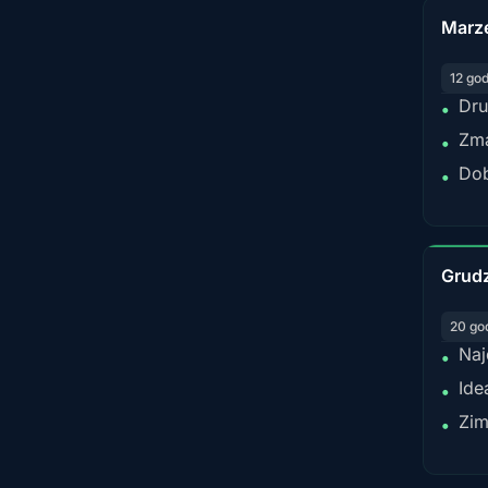
Marz
12 go
Dru
•
Zma
•
Dob
•
Grud
20 go
Naj
•
Ide
•
Zim
•