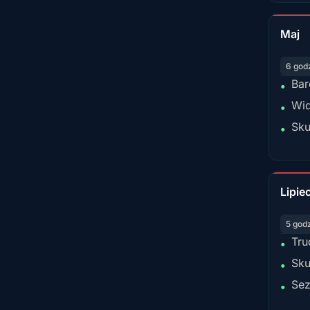
Maj
6 god
Bar
•
Wid
•
Sku
•
Lipie
5 god
Tru
•
Sku
•
Sez
•