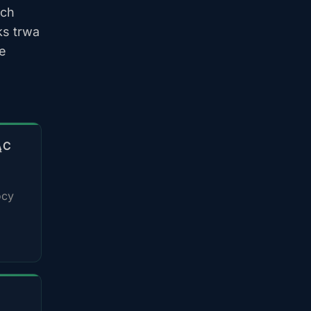
ych
ks trwa
e
ĄC
ocy