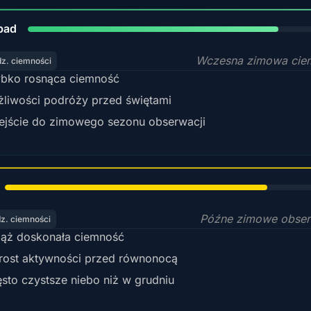
80%
pad
Wczesna zimowa cie
dz. ciemności
bko rosnąca ciemność
liwości podróży przed świętami
ejście do zimowego sezonu obserwacji
78%
Późne zimowe obser
dz. ciemności
ąż doskonała ciemność
ost aktywności przed równonocą
sto czystsze niebo niż w grudniu