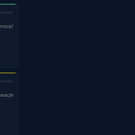
mność
wacje