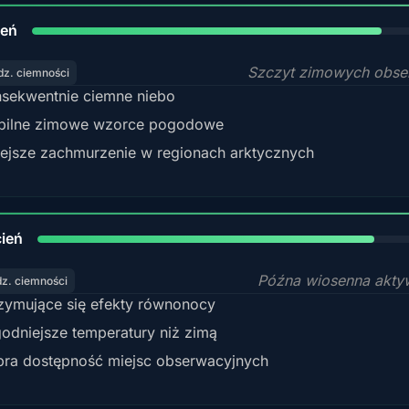
84%
zeń
Szczyt zimowych obse
dz. ciemności
sekwentnie ciemne niebo
bilne zimowe wzorce pogodowe
ejsze zachmurzenie w regionach arktycznych
82%
ień
Późna wiosenna akty
dz. ciemności
zymujące się efekty równonocy
odniejsze temperatury niż zimą
ra dostępność miejsc obserwacyjnych