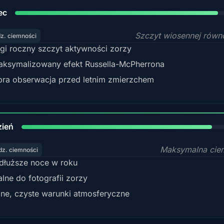
88%
ec
Szczyt wiosennej rów
dz. ciemności
gi roczny szczyt aktywności zorzy
ksymalizowany efekt Russella-McPherrona
ra obserwacja przed letnim zmierzchem
85%
zień
Maksymalna cie
dz. ciemności
dłuższe noce w roku
alne do fotografii zorzy
ne, czyste warunki atmosferyczne