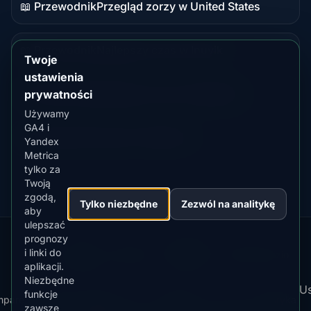
żywo
📖 Przewodnik
Przegląd zorzy w United States
Treść
przewodnika
📖 Przewodnik
Najlepszy czas w Inuvik
Treść
Twoje
przewodnika
ustawienia
📖 Przewodnik
Najlepszy czas w Ísafjörður
prywatności
Treść
Używamy
przewodnika
GA4 i
⭐ Premium
Porównaj z Fairbanks
Yandex
Cel
Metrica
premium
tylko za
Twoją
zgodą,
Tylko niezbędne
Zezwól na analitykę
aby
ulepszać
prognozy
Our
Snow
Lightning
i linki do
·
MistyWay
·
·
TanPilot
·
Benzio
Apps:
Forecast
Tracker
aplikacji.
Niezbędne
Us
funkcje
mpare
Kp
Best
Pobierz
Polityka
Polityka
·
·
·
·
News
·
·
Regulamin
·
·
zawsze