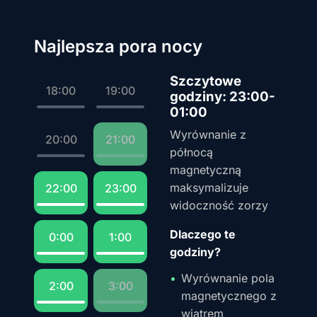
Najlepsza pora nocy
Szczytowe
18:00
19:00
godziny: 23:00-
01:00
Wyrównanie z
20:00
21:00
północą
magnetyczną
maksymalizuje
22:00
23:00
widoczność zorzy
Dlaczego te
0:00
1:00
godziny?
Wyrównanie pola
2:00
3:00
magnetycznego z
wiatrem