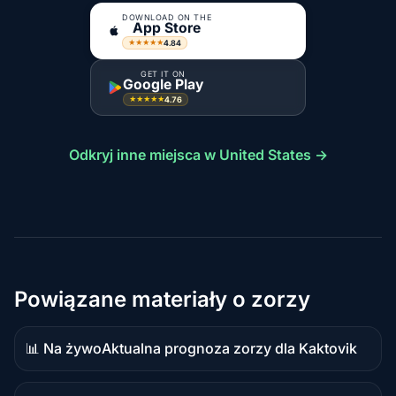
DOWNLOAD ON THE
App Store
4.84
★★★★★
GET IT ON
Google Play
4.76
★★★★★
Odkryj inne miejsca w United States →
Powiązane materiały o zorzy
📊 Na żywo
Aktualna prognoza zorzy dla Kaktovik
Dane
na