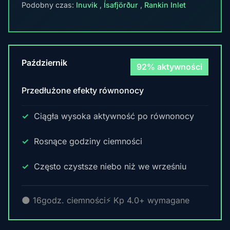
Podobny czas:
Inuvik
,
Ísafjörður
,
Rankin Inlet
Październik
92% aktywności
Przedłużone efekty równonocy
Ciągła wysoka aktywność po równonocy
Rosnące godziny ciemności
Często czystsze niebo niż we wrześniu
🌑 16godz. ciemności
⚡ Kp 4.0+ wymagane