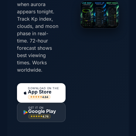
when aurora
appears tonight.
Track Kp index,
clouds, and moon
phase in real-
time. 72-hour
forecast shows
best viewing
times. Works
worldwide.
DOWNLOAD ON THE
App Store
4.84
★★★★★
GET IT ON
Google Play
4.76
★★★★★