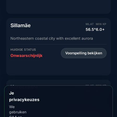
Sillamäe
MLAT
MIN KP
56.5°
6.0+
Northeastern coastal city with excellent aurora
HUIDIGE STATUS
Voorspelling bekijken
Onwaarschijnlijk
Kuressaare
MLAT
MIN KP
56.2°
6.0+
Je
privacykeuzes
Saaremaa island city with good northern lights
We
HUIDIGE STATUS
gebruiken
Voorspelling bekijken