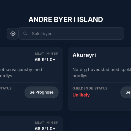
ANDRE BYER I ISLAND
Søk i byer...
Akureyri
MLAT
MIN KP
69.9°
1.0+
alobservasjonsby med
Nordlig hovedstad med spek
nordlys
nordlys
STATUS
GJELDENDE STATUS
Se Prognose
Se
Unlikely
MLAT
MIN KP
68.8°
1.0+