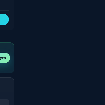
byen
r