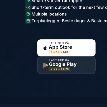
Smarte varsler før topper
Short-term outlook for the next few 
Multiple locations
Turplanlegger: Beste dager & Beste 
LAST NED PÅ
App Store
4.84
★★★★★
LAST NED PÅ
Google Play
4.76
★★★★★