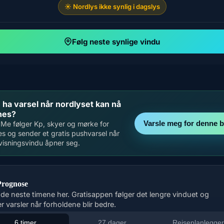
☀️ Nordlys ikke synlig i dagslys
Følg neste synlige vindu
u ha varsel når nordlyset kan nå
nes?
Varsle meg for denne 
Me følger Kp, skyer og mørke for
s og sender et gratis pushvarsel når
visningsvindu åpner seg.
Prognose
 de neste timene her. Gratisappen følger det lengre vinduet og
r varsler når forholdene blir bedre.
6 timer
27 dager
Reiseplanlegge