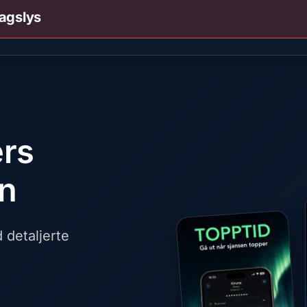
agslys
ers
en
detaljerte