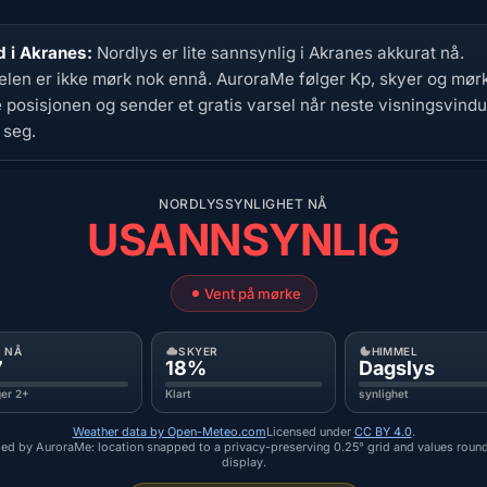
d i Akranes:
Nordlys er lite sannsynlig i Akranes akkurat nå.
len er ikke mørk nok ennå. AuroraMe følger Kp, skyer og mørk
 posisjonen og sender et gratis varsel når neste visningsvindu
 seg.
NORDLYSSYNLIGHET NÅ
USANNSYNLIG
Vent på mørke
P NÅ
SKYER
HIMMEL
7
18%
Dagslys
ger 2+
Klart
synlighet
Weather data by Open-Meteo.com
Licensed under
CC BY 4.0
.
ed by AuroraMe: location snapped to a privacy-preserving 0.25° grid and values roun
display.