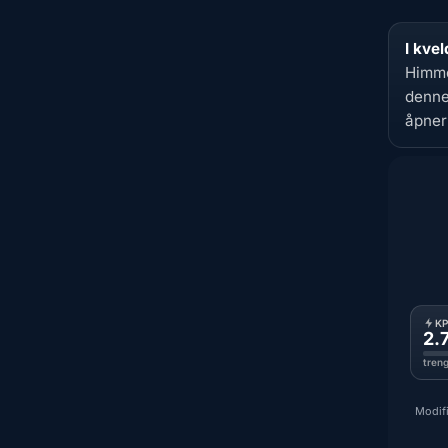
I kvel
Himme
denne
åpner
K
2.
tren
Modifi