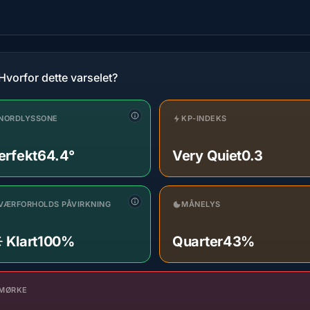
Hvorfor dette varselet?
NORDLYSSONE
KP-INDEKS
erfekt
64.4°
Very Quiet
0.3
VÆRFORHOLDS PÅVIRKNING
MÅNELYS
️ Klart
100%
Quarter
43%
MØRKE