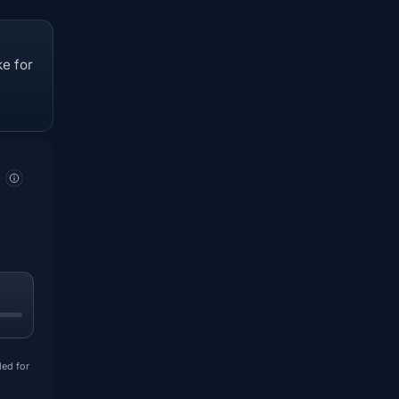
e for
ded for