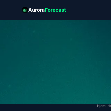
Aurora
Forecast
Hjem
›
Is