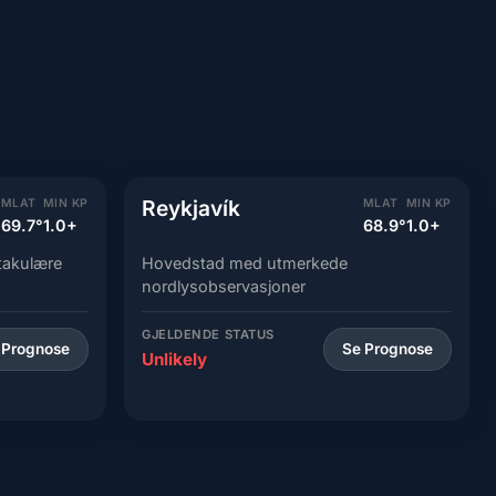
Reykjavík
MLAT
MIN KP
MLAT
MIN KP
69.7°
1.0+
68.9°
1.0+
takulære
Hovedstad med utmerkede
nordlysobservasjoner
GJELDENDE STATUS
 Prognose
Se Prognose
Unlikely