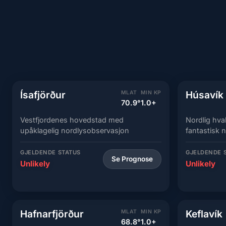
Ísafjörður
Húsavík
MLAT
MIN KP
70.9°
1.0+
Vestfjordenes hovedstad med
Nordlig hv
upåklagelig nordlysobservasjon
fantastisk 
GJELDENDE STATUS
GJELDENDE 
Se Prognose
Unlikely
Unlikely
Hafnarfjörður
Keflavík
MLAT
MIN KP
68.8°
1.0+