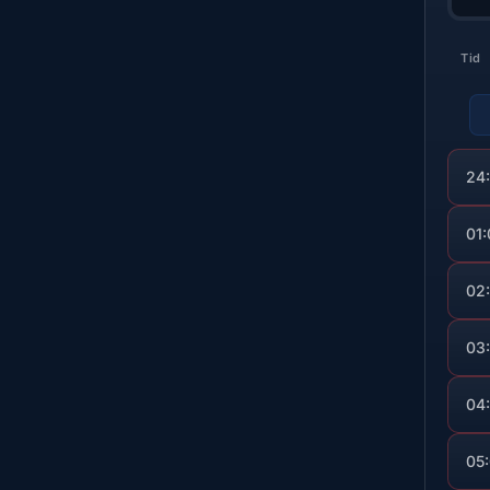
Tid
24
01
02
03
04
05