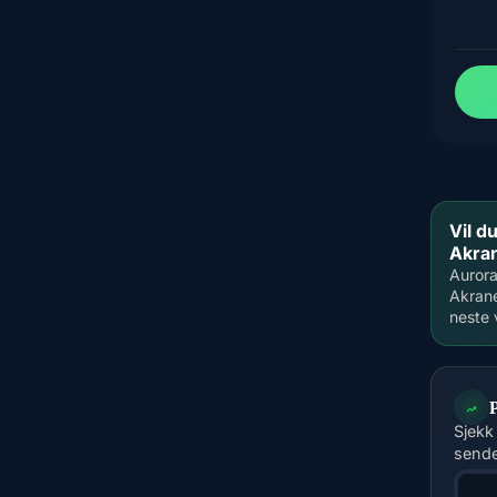
Vil d
Akra
Aurora
Akrane
neste 
Sjekk
sende