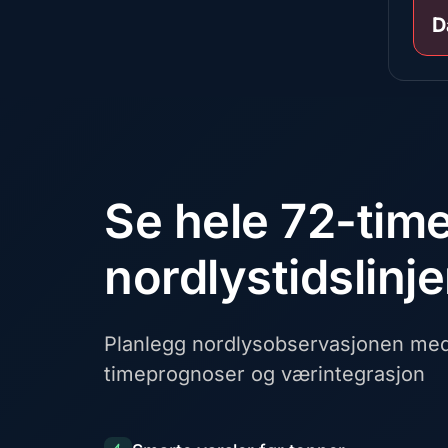
D
Se hele 72-tim
nordlystidslinj
Planlegg nordlysobservasjonen med 
timeprognoser og værintegrasjon