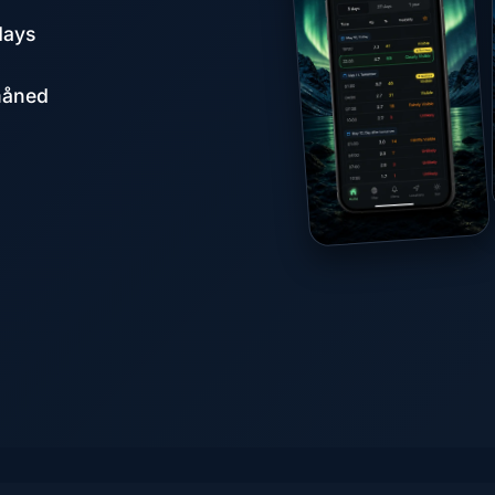
days
måned