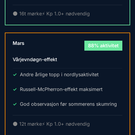
🌑 16t mørke
⚡ Kp 1.0+ nødvendig
Mars
88% aktivitet
Vårjevndøgn-effekt
Andre årlige topp i nordlysaktivitet
Russell-McPherron-effekt maksimert
God observasjon før sommerens skumring
🌑 12t mørke
⚡ Kp 1.0+ nødvendig