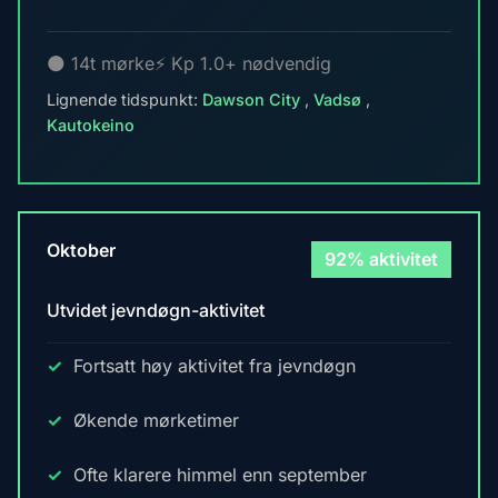
🌑 14t mørke
⚡ Kp 1.0+ nødvendig
Lignende tidspunkt:
Dawson City
,
Vadsø
,
Kautokeino
Oktober
92% aktivitet
Utvidet jevndøgn-aktivitet
Fortsatt høy aktivitet fra jevndøgn
Økende mørketimer
Ofte klarere himmel enn september