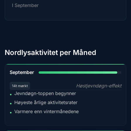
I September
Nordlysaktivitet per Måned
95%
September
Høstjevndøgn-effekt
14t mørkt
Jevndøgn-toppen begynner
•
Høyeste årlige aktivitetsrater
•
Varmere enn vintermånedene
•