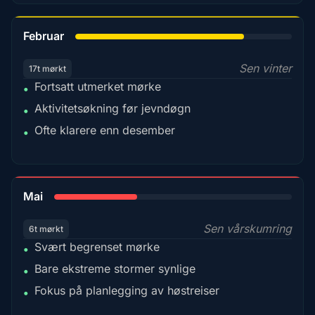
78%
Februar
Sen vinter
17t mørkt
Fortsatt utmerket mørke
•
Aktivitetsøkning før jevndøgn
•
Ofte klarere enn desember
•
35%
Mai
Sen vårskumring
6t mørkt
Svært begrenset mørke
•
Bare ekstreme stormer synlige
•
Fokus på planlegging av høstreiser
•