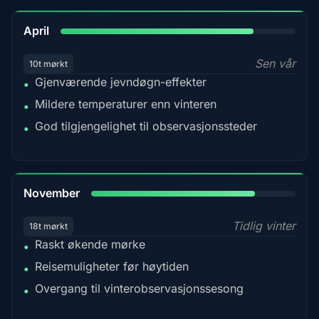
82%
April
Sen vår
10t mørkt
Gjenværende jevndøgn-effekter
•
Mildere temperaturer enn vinteren
•
God tilgjengelighet til observasjonssteder
•
80%
November
Tidlig vinter
18t mørkt
Raskt økende mørke
•
Reisemuligheter før høytiden
•
Overgang til vinterobservasjonssesong
•