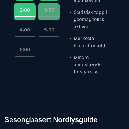
med solvind
2:00
3:00
Statistisk topp i
geomagnetisk
aktivitet
4:00
5:00
Mørkeste
himmelforhold
6:00
Mindre
atmosfærisk
forstyrrelse
Sesongbasert Nordlysguide