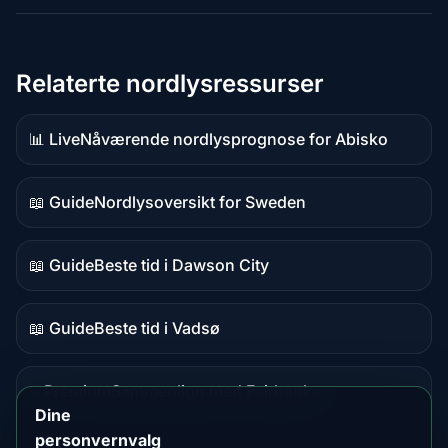
Relaterte nordlysressurser
📊 Live
Nåværende nordlysprognose for Abisko
Live-
data
📖 Guide
Nordlysoversikt for Sweden
Guideinnhold
📖 Guide
Beste tid i Dawson City
Guideinnhold
📖 Guide
Beste tid i Vadsø
Guideinnhold
⭐ Premium
Sammenlign med Fairbanks
Premium-
Dine
destinasjon
personvernvalg