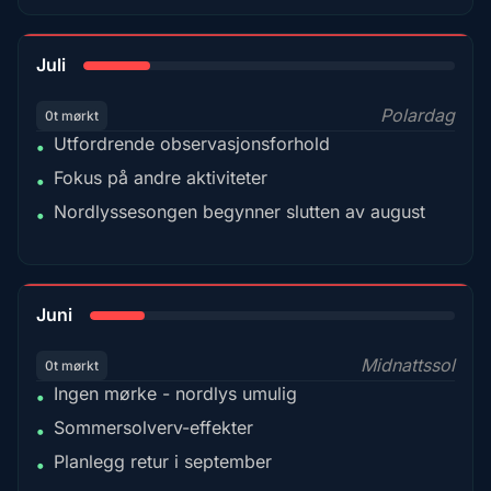
18%
Juli
Polardag
0t mørkt
Utfordrende observasjonsforhold
•
Fokus på andre aktiviteter
•
Nordlyssesongen begynner slutten av august
•
15%
Juni
Midnattssol
0t mørkt
Ingen mørke - nordlys umulig
•
Sommersolverv-effekter
•
Planlegg retur i september
•