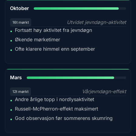
92%
Oktober
Utvidet jevndøgn-aktivitet
16t mørkt
Fortsatt høy aktivitet fra jevndøgn
•
Økende mørketimer
•
Ofte klarere himmel enn september
•
88%
Mars
Vårjevndøgn-effekt
12t mørkt
Andre årlige topp i nordlysaktivitet
•
Russell-McPherron-effekt maksimert
•
God observasjon før sommerens skumring
•