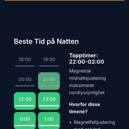
Beste Tid på Natten
Topptimer:
18:00
19:00
22:00-02:00
Magnetisk
midnattsjustering
20:00
21:00
maksimerer
nordlyssynlighet
22:00
23:00
Hvorfor disse
timene?
0:00
1:00
Magnetfeltjustering