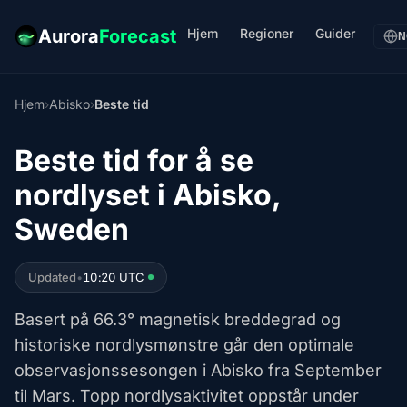
Hjem
Regioner
Guider
Aurora
Forecast
N
Hjem
›
Abisko
›
Beste tid
Beste tid for å se
nordlyset i Abisko,
Sweden
Updated
•
10:20 UTC
Basert på 66.3° magnetisk breddegrad og
historiske nordlysmønstre går den optimale
observasjonssesongen i Abisko fra September
til Mars. Topp nordlysaktivitet oppstår under