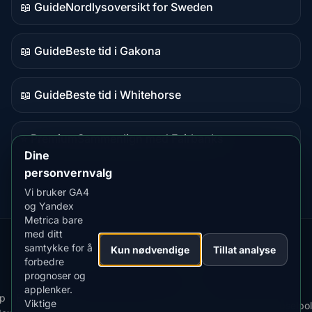
📖 Guide
Nordlysoversikt for Sweden
Guideinnhold
📖 Guide
Beste tid i Gakona
Guideinnhold
📖 Guide
Beste tid i Whitehorse
Guideinnhold
⭐ Premium
Sammenlign med Fairbanks
Premium-
Dine
destinasjon
personvernvalg
Vi bruker GA4
og Yandex
Metrica bare
med ditt
samtykke for å
Our
Snow
Lightning
Kun nødvendige
Tillat analyse
·
MistyWay
·
·
TanPilot
·
Benzio
forbedre
Apps:
Forecast
Tracker
prognoser og
applenker.
Last
Vilkår
p
Best
Viktige
·
·
ned
·
News
·
Personvernregler
·
for
·
Informasjonskapselpol