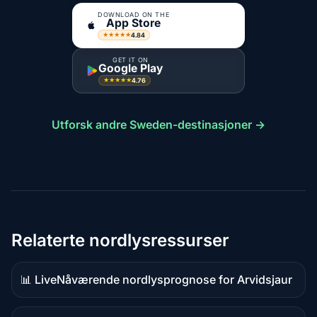
DOWNLOAD ON THE
App Store
4.84
★★★★★
GET IT ON
Google Play
4.76
★★★★★
Utforsk andre Sweden-destinasjoner →
Relaterte nordlysressurser
📊 Live
Nåværende nordlysprognose for Arvidsjaur
Live-
data