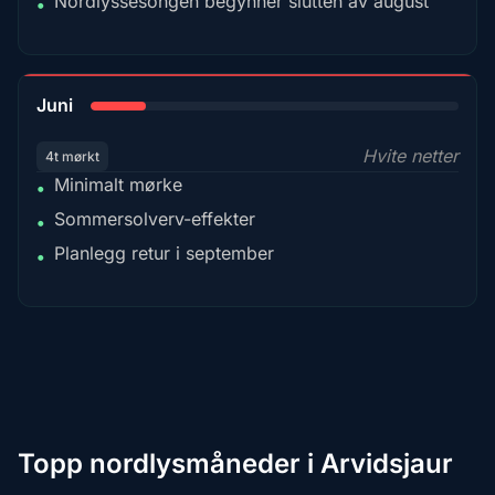
Nordlyssesongen begynner slutten av august
•
15%
Juni
Hvite netter
4t mørkt
Minimalt mørke
•
Sommersolverv-effekter
•
Planlegg retur i september
•
Topp nordlysmåneder i Arvidsjaur