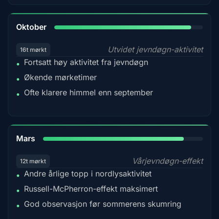
92%
Oktober
Utvidet jevndøgn-aktivitet
16t mørkt
Fortsatt høy aktivitet fra jevndøgn
•
Økende mørketimer
•
Ofte klarere himmel enn september
•
88%
Mars
Vårjevndøgn-effekt
12t mørkt
Andre årlige topp i nordlysaktivitet
•
Russell-McPherron-effekt maksimert
•
God observasjon før sommerens skumring
•