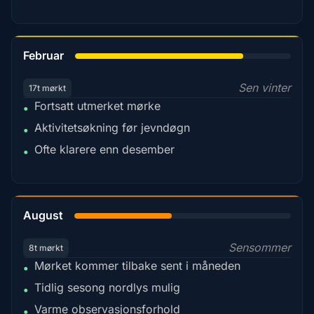
78%
Februar
Sen vinter
17t mørkt
Fortsatt utmerket mørke
•
Aktivitetsøkning før jevndøgn
•
Ofte klarere enn desember
•
45%
August
Sensommer
8t mørkt
Mørket kommer tilbake sent i måneden
•
Tidlig sesong nordlys mulig
•
Varme observasjonsforhold
•