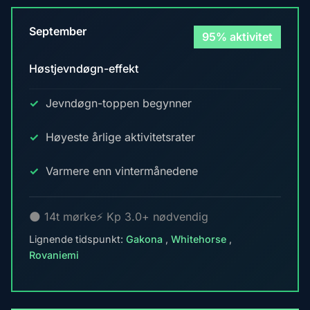
September
95% aktivitet
Høstjevndøgn-effekt
Jevndøgn-toppen begynner
Høyeste årlige aktivitetsrater
Varmere enn vintermånedene
🌑 14t mørke
⚡ Kp 3.0+ nødvendig
Lignende tidspunkt:
Gakona
,
Whitehorse
,
Rovaniemi