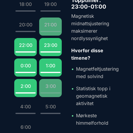
Topptimer:
18:00
19:00
23:00-01:00
Magnetisk
midnattsjustering
20:00
21:00
maksimerer
nordlyssynlighet
22:00
23:00
Hvorfor disse
timene?
0:00
1:00
Magnetfeltjustering
med solvind
2:00
3:00
Statistisk topp i
geomagnetisk
aktivitet
4:00
5:00
Mørkeste
himmelforhold
6:00