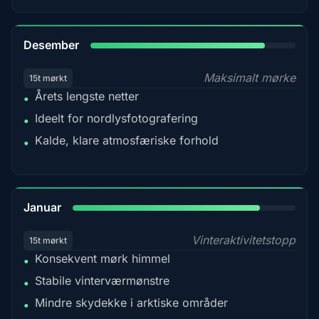
85%
Desember
Maksimalt mørke
15t mørkt
Årets lengste netter
•
Ideelt for nordlysfotografering
•
Kalde, klare atmosfæriske forhold
•
84%
Januar
Vinteraktivitetstopp
15t mørkt
Konsekvent mørk himmel
•
Stabile vinterværmønstre
•
Mindre skydekke i arktiske områder
•