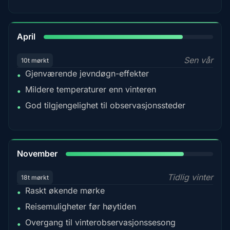
82%
April
Sen vår
10t mørkt
Gjenværende jevndøgn-effekter
•
Mildere temperaturer enn vinteren
•
God tilgjengelighet til observasjonssteder
•
80%
November
Tidlig vinter
18t mørkt
Raskt økende mørke
•
Reisemuligheter før høytiden
•
Overgang til vinterobservasjonssesong
•