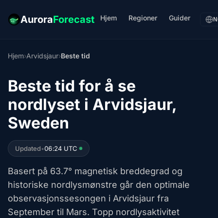
Hjem
Regioner
Guider
Aurora
Forecast
N
Hjem
›
Arvidsjaur
›
Beste tid
Beste tid for å se
nordlyset i Arvidsjaur,
Sweden
Updated
•
06:24 UTC
Basert på 63.7° magnetisk breddegrad og
historiske nordlysmønstre går den optimale
observasjonssesongen i Arvidsjaur fra
September til Mars. Topp nordlysaktivitet