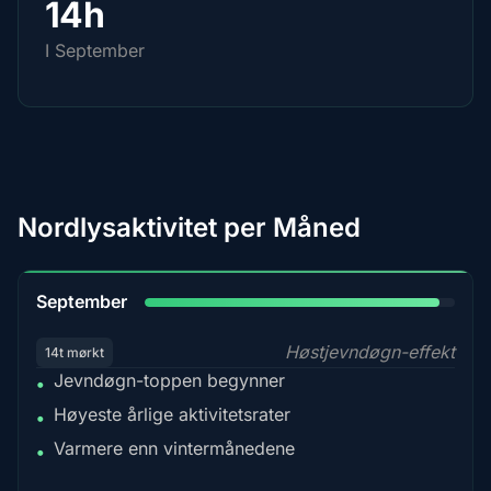
14h
I September
Nordlysaktivitet per Måned
95%
September
Høstjevndøgn-effekt
14t mørkt
Jevndøgn-toppen begynner
•
Høyeste årlige aktivitetsrater
•
Varmere enn vintermånedene
•