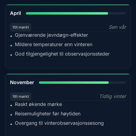
82%
April
Sen vår
10t mørkt
Gjenværende jevndøgn-effekter
•
Mildere temperaturer enn vinteren
•
God tilgjengelighet til observasjonssteder
•
80%
November
Tidlig vinter
18t mørkt
Raskt økende mørke
•
Reisemuligheter før høytiden
•
Overgang til vinterobservasjonssesong
•