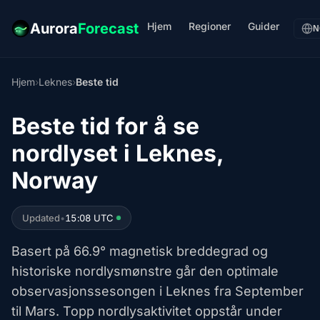
Hjem
Regioner
Guider
Aurora
Forecast
N
Hjem
›
Leknes
›
Beste tid
Beste tid for å se
nordlyset i Leknes,
Norway
Updated
•
15:08 UTC
Basert på 66.9° magnetisk breddegrad og
historiske nordlysmønstre går den optimale
observasjonssesongen i Leknes fra September
til Mars. Topp nordlysaktivitet oppstår under