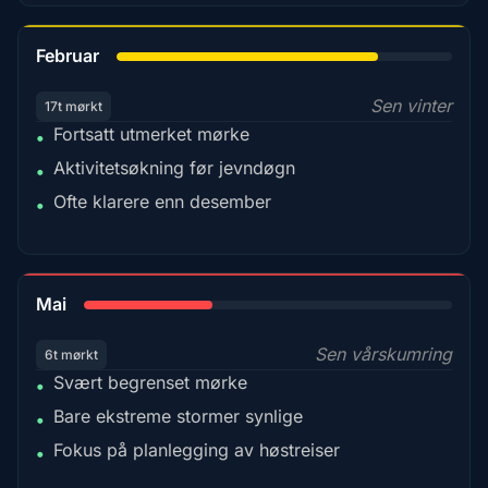
78%
Februar
Sen vinter
17t mørkt
Fortsatt utmerket mørke
•
Aktivitetsøkning før jevndøgn
•
Ofte klarere enn desember
•
35%
Mai
Sen vårskumring
6t mørkt
Svært begrenset mørke
•
Bare ekstreme stormer synlige
•
Fokus på planlegging av høstreiser
•