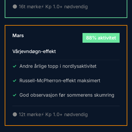
🌑 16t mørke
⚡ Kp 1.0+ nødvendig
Mars
88% aktivitet
Vårjevndøgn-effekt
Andre årlige topp i nordlysaktivitet
Russell-McPherron-effekt maksimert
God observasjon før sommerens skumring
🌑 12t mørke
⚡ Kp 1.0+ nødvendig