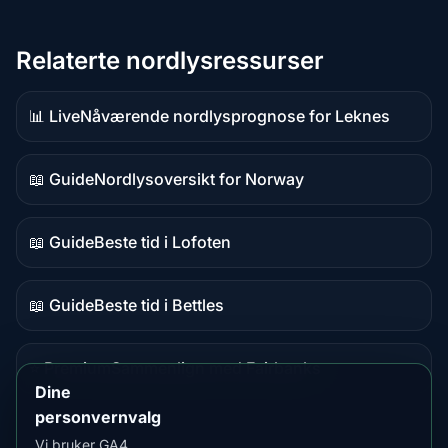
Relaterte nordlysressurser
📊 Live
Nåværende nordlysprognose for Leknes
Live-
data
📖 Guide
Nordlysoversikt for Norway
Guideinnhold
📖 Guide
Beste tid i Lofoten
Guideinnhold
📖 Guide
Beste tid i Bettles
Guideinnhold
⭐ Premium
Sammenlign med Fairbanks
Premium-
Dine
destinasjon
personvernvalg
Vi bruker GA4