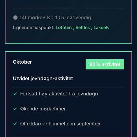
🌑 14t mørke
⚡ Kp 1.0+ nødvendig
Lignende tidspunkt:
Lofoten
,
Bettles
,
Lakselv
Oktober
92% aktivitet
Utvidet jevndøgn-aktivitet
Fortsatt høy aktivitet fra jevndøgn
Økende mørketimer
Ofte klarere himmel enn september