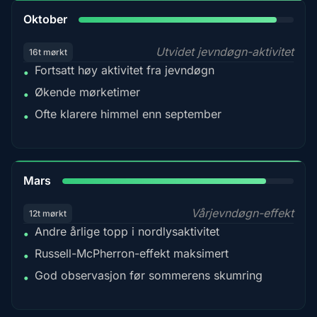
92%
Oktober
Utvidet jevndøgn-aktivitet
16t mørkt
Fortsatt høy aktivitet fra jevndøgn
•
Økende mørketimer
•
Ofte klarere himmel enn september
•
88%
Mars
Vårjevndøgn-effekt
12t mørkt
Andre årlige topp i nordlysaktivitet
•
Russell-McPherron-effekt maksimert
•
God observasjon før sommerens skumring
•