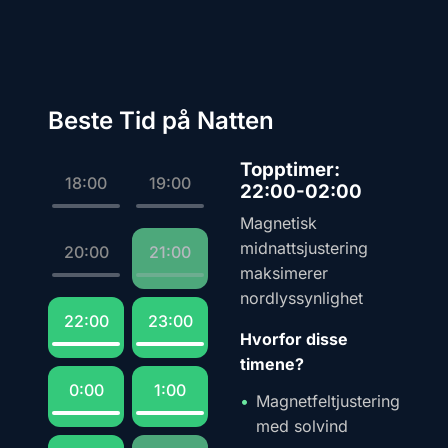
Beste Tid på Natten
Topptimer:
18:00
19:00
22:00-02:00
Magnetisk
midnattsjustering
20:00
21:00
maksimerer
nordlyssynlighet
22:00
23:00
Hvorfor disse
timene?
0:00
1:00
Magnetfeltjustering
med solvind