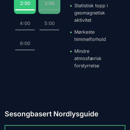
2:00
3:00
Statistisk topp i
geomagnetisk
aktivitet
4:00
5:00
Mørkeste
himmelforhold
6:00
Mindre
atmosfærisk
forstyrrelse
Sesongbasert Nordlysguide