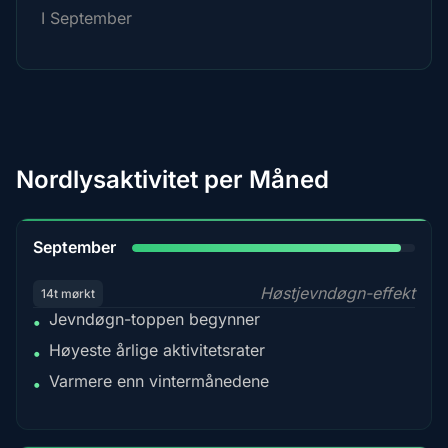
I September
Nordlysaktivitet per Måned
95%
September
Høstjevndøgn-effekt
14t mørkt
Jevndøgn-toppen begynner
•
Høyeste årlige aktivitetsrater
•
Varmere enn vintermånedene
•