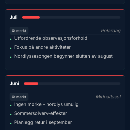
18%
Juli
Polardag
0t mørkt
Utfordrende observasjonsforhold
•
Fokus på andre aktiviteter
•
Nordlyssesongen begynner slutten av august
•
15%
Juni
Midnattssol
0t mørkt
Ingen mørke - nordlys umulig
•
Sommersolverv-effekter
•
Planlegg retur i september
•