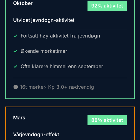
Oktober
92% aktivitet
Utvidet jevndøgn-aktivitet
Fortsatt høy aktivitet fra jevndøgn
Økende mørketimer
Ofte klarere himmel enn september
🌑 16t mørke
⚡ Kp 3.0+ nødvendig
Mars
88% aktivitet
Vårjevndøgn-effekt