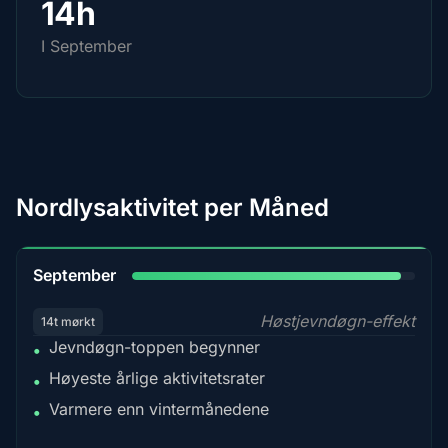
14h
I September
Nordlysaktivitet per Måned
95%
September
Høstjevndøgn-effekt
14t mørkt
Jevndøgn-toppen begynner
•
Høyeste årlige aktivitetsrater
•
Varmere enn vintermånedene
•