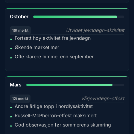
92%
Oktober
Utvidet jevndøgn-aktivitet
16t mørkt
Fortsatt høy aktivitet fra jevndøgn
•
Økende mørketimer
•
Ofte klarere himmel enn september
•
88%
Mars
Vårjevndøgn-effekt
12t mørkt
Andre årlige topp i nordlysaktivitet
•
Russell-McPherron-effekt maksimert
•
God observasjon før sommerens skumring
•