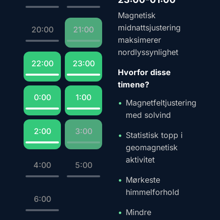
Magnetisk
midnattsjustering
20:00
21:00
maksimerer
nordlyssynlighet
22:00
23:00
Hvorfor disse
timene?
0:00
1:00
Magnetfeltjustering
med solvind
2:00
3:00
Statistisk topp i
geomagnetisk
aktivitet
4:00
5:00
Mørkeste
himmelforhold
6:00
Mindre