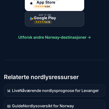
App Store
4.84
★★★★★
GET IT ON
Google Play
4.76
★★★★★
Utforsk andre Norway-destinasjoner →
Relaterte nordlysressurser
📊 Live
Nåværende nordlysprognose for Levanger
Live-
data
📖 Guide
Nordlysoversikt for Norway
Guideinnhold