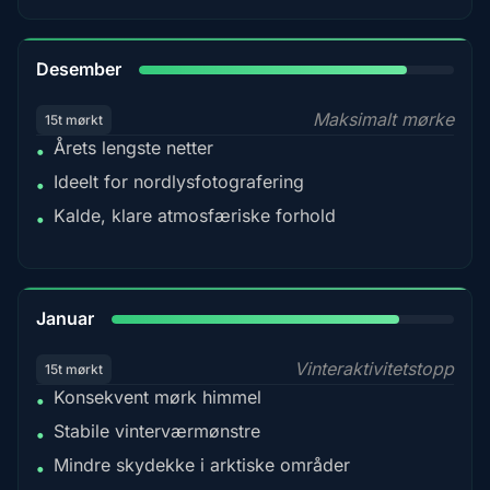
85%
Desember
Maksimalt mørke
15t mørkt
Årets lengste netter
•
Ideelt for nordlysfotografering
•
Kalde, klare atmosfæriske forhold
•
84%
Januar
Vinteraktivitetstopp
15t mørkt
Konsekvent mørk himmel
•
Stabile vinterværmønstre
•
Mindre skydekke i arktiske områder
•