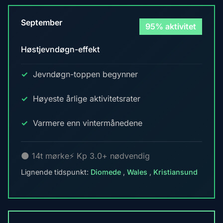
September
95% aktivitet
Høstjevndøgn-effekt
Jevndøgn-toppen begynner
Høyeste årlige aktivitetsrater
Varmere enn vintermånedene
🌑 14t mørke
⚡ Kp 3.0+ nødvendig
Lignende tidspunkt:
Diomede
,
Wales
,
Kristiansund