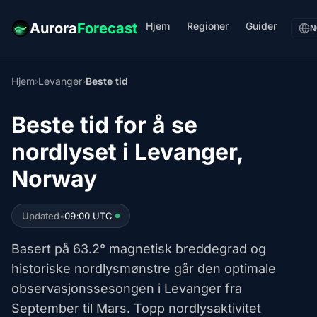
Hjem
Regioner
Guider
Aurora
Forecast
N
Hjem
›
Levanger
›
Beste tid
Beste tid for å se
nordlyset i Levanger,
Norway
Updated
•
09:00 UTC
Basert på 63.2° magnetisk breddegrad og
historiske nordlysmønstre går den optimale
observasjonssesongen i Levanger fra
September til Mars. Topp nordlysaktivitet