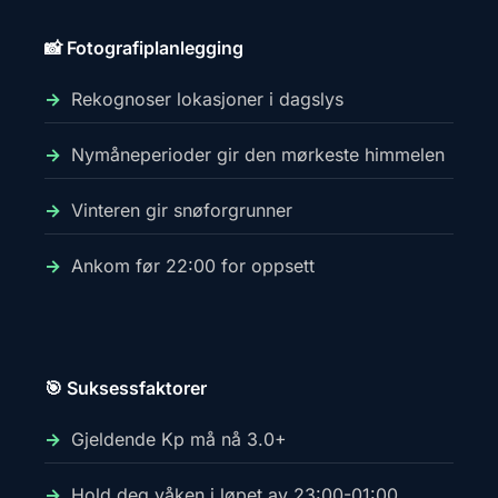
📸 Fotografiplanlegging
Rekognoser lokasjoner i dagslys
Nymåneperioder gir den mørkeste himmelen
Vinteren gir snøforgrunner
Ankom før 22:00 for oppsett
🎯 Suksessfaktorer
Gjeldende Kp må nå 3.0+
Hold deg våken i løpet av 23:00-01:00