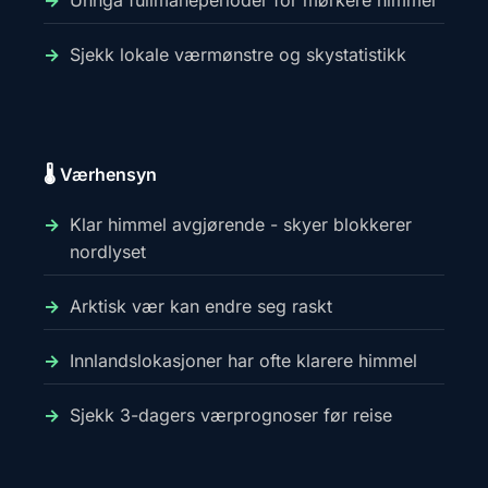
Unngå fullmåneperioder for mørkere himmel
Sjekk lokale værmønstre og skystatistikk
🌡️ Værhensyn
Klar himmel avgjørende - skyer blokkerer
nordlyset
Arktisk vær kan endre seg raskt
Innlandslokasjoner har ofte klarere himmel
Sjekk 3-dagers værprognoser før reise