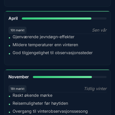
82%
April
Sen vår
10t mørkt
Gjenværende jevndøgn-effekter
•
Mildere temperaturer enn vinteren
•
God tilgjengelighet til observasjonssteder
•
80%
November
Tidlig vinter
18t mørkt
Raskt økende mørke
•
Reisemuligheter før høytiden
•
Overgang til vinterobservasjonssesong
•