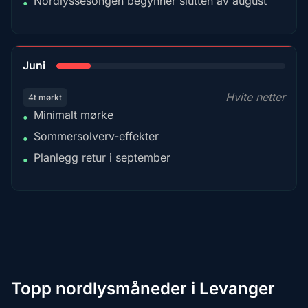
Nordlyssesongen begynner slutten av august
•
15%
Juni
Hvite netter
4t mørkt
Minimalt mørke
•
Sommersolverv-effekter
•
Planlegg retur i september
•
Topp nordlysmåneder i Levanger