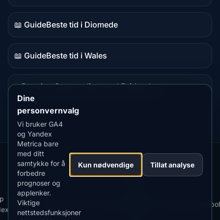
📖 Guide
Beste tid i Diomede
Guideinnhold
📖 Guide
Beste tid i Wales
Guideinnhold
⭐ Premium
Sammenlign med Fairbanks
Premium-
Dine
destinasjon
personvernvalg
Vi bruker GA4
og Yandex
Metrica bare
med ditt
samtykke for å
Our
Snow
Lightning
Kun nødvendige
Tillat analyse
·
MistyWay
·
·
TanPilot
·
Benzio
forbedre
Apps:
Forecast
Tracker
prognoser og
applenker.
Last
Vilkår
p
Best
Viktige
·
·
ned
·
News
·
Personvernregler
·
for
·
Informasjonskapselpol
dex
Time
nettstedsfunksjoner
appen
bruk