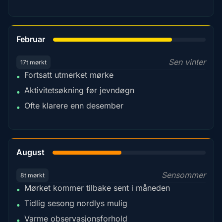
78%
Februar
Sen vinter
17t mørkt
Fortsatt utmerket mørke
•
Aktivitetsøkning før jevndøgn
•
Ofte klarere enn desember
•
45%
August
Sensommer
8t mørkt
Mørket kommer tilbake sent i måneden
•
Tidlig sesong nordlys mulig
•
Varme observasjonsforhold
•