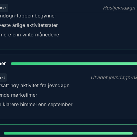
Høstjevndøgn-
ørkt
ndøgn-toppen begynner
este årlige aktivitetsrater
mere enn vintermånedene
92
ber
Utvidet jevndøgn-akt
rkt
tsatt høy aktivitet fra jevndøgn
nde mørketimer
e klarere himmel enn september
88%