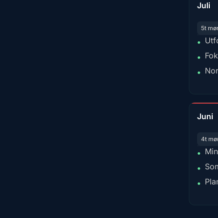
Juli
5t mø
Utf
•
Fok
•
Nor
•
Juni
4t mø
Min
•
Som
•
Pla
•