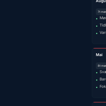
Augu
7t mø
Mør
•
Tid
•
Var
•
Mai
8t mø
Svæ
•
Bar
•
Fok
•