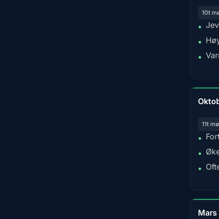
10t m
Jev
•
Høy
•
Var
•
Okto
11t mø
For
•
Øke
•
Oft
•
Mars