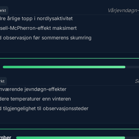
Vårjevndøgn-
ørkt
re årlige topp i nordlysaktivitet
sell-McPherron-effekt maksimert
 observasjon før sommerens skumring
82%
S
rkt
nværende jevndøgn-effekter
dere temperaturer enn vinteren
 tilgjengelighet til observasjonssteder
80%
mber