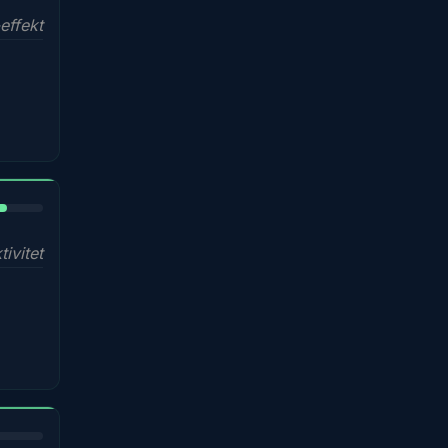
effekt
%
ivitet