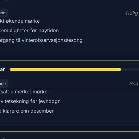
Tidlig
ørkt
kt økende mørke
semuligheter før høytiden
rgang til vinterobservasjonssesong
78%
ar
Sen 
ørkt
tsatt utmerket mørke
ivitetsøkning før jevndøgn
e klarere enn desember
45%