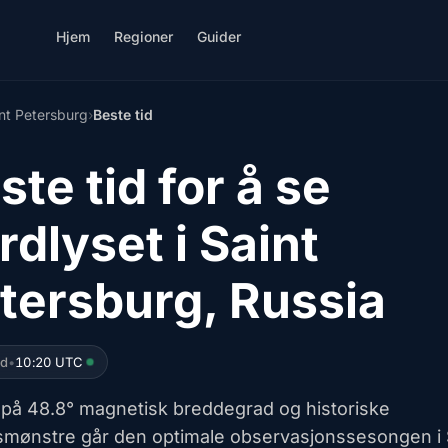
Hjem
Regioner
Guider
nt Petersburg
›
Beste tid
ste tid for å se
rdlyset i Saint
tersburg, Russia
ed
•
10:20 UTC
 på 48.8° magnetisk breddegrad og historiske
smønstre går den optimale observasjonssesongen i 