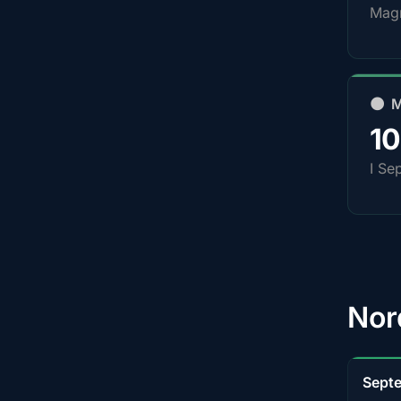
Magn
🌑 
1
I Se
Nor
Sept