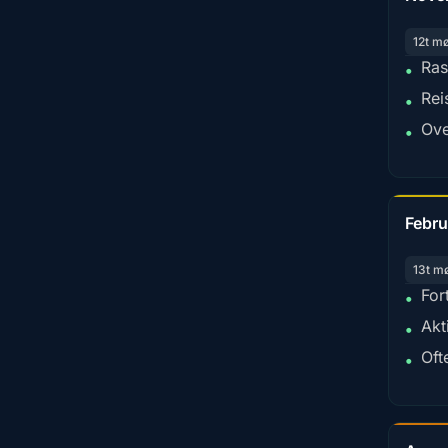
12t m
Ras
•
Rei
•
Ove
•
Febru
13t m
For
•
Akt
•
Oft
•