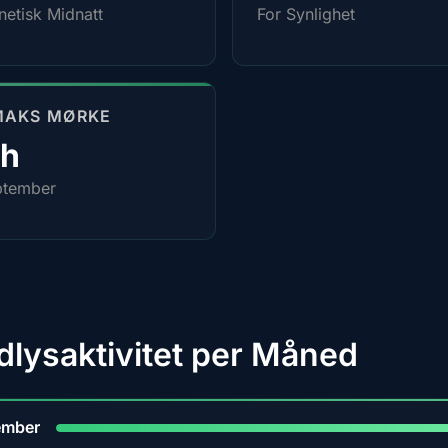
etisk Midnatt
For Synlighet
MAKS MØRKE
0h
ptember
dlysaktivitet per Måned
9
ember