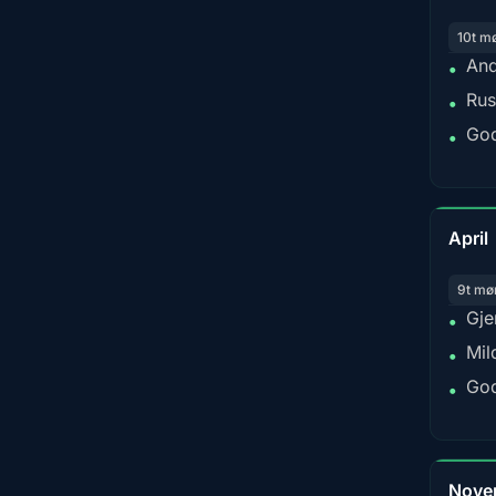
10t m
And
•
Rus
•
God
•
April
9t mø
Gje
•
Mil
•
God
•
Nove