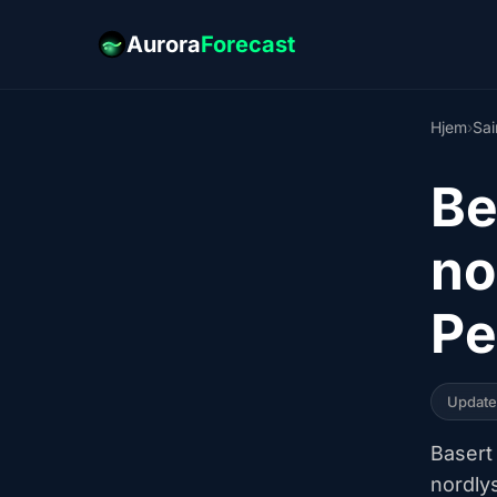
Aurora
Forecast
Hjem
›
Sai
Be
no
Pe
Updat
Basert
nordly