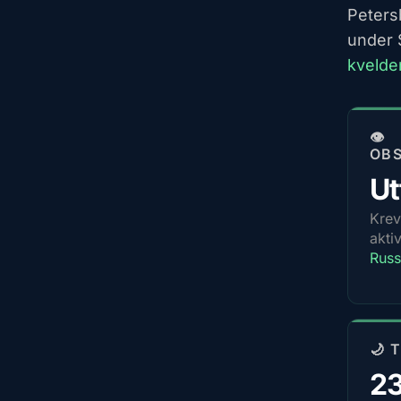
Peters
under 
kvelde
👁️
OB
Ut
Krev
akti
Russ
🌙 
2