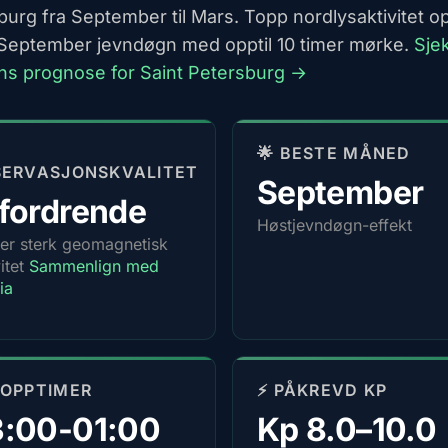
burg fra September til Mars. Topp nordlysaktivitet o
September jevndøgn med opptil 10 timer mørke.
Sje
ns prognose for Saint Petersburg →
🌟 BESTE MÅNED
SERVASJONSKVALITET
September
fordrende
Høstjevndøgn-effekt
er sterk geomagnetisk
vitet
Sammenlign med
ia
TOPPTIMER
⚡ PÅKREVD KP
3:00-01:00
Kp 8.0–10.0