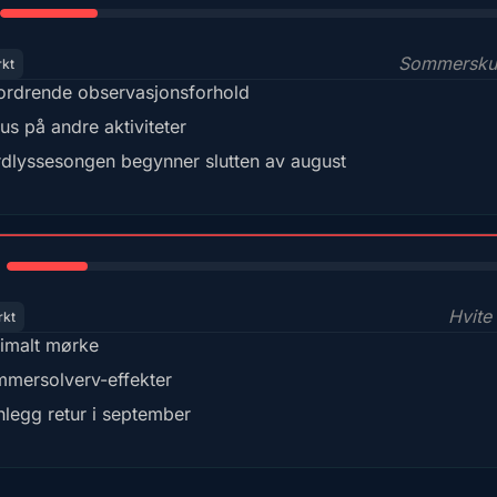
Sommersku
rkt
ordrende observasjonsforhold
us på andre aktiviteter
dlyssesongen begynner slutten av august
15%
Hvite 
rkt
imalt mørke
mersolverv-effekter
nlegg retur i september