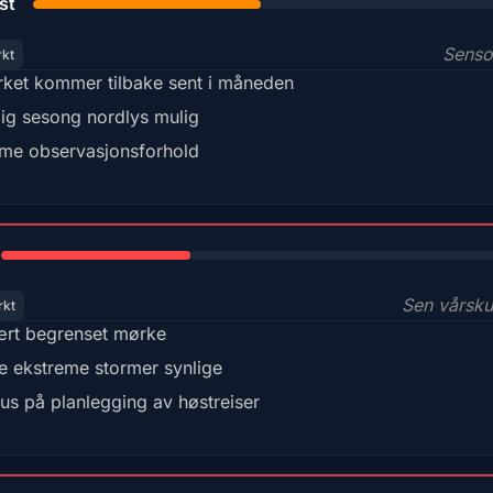
st
Sens
rkt
ket kommer tilbake sent i måneden
lig sesong nordlys mulig
me observasjonsforhold
35%
Sen vårsk
rkt
rt begrenset mørke
e ekstreme stormer synlige
us på planlegging av høstreiser
18%