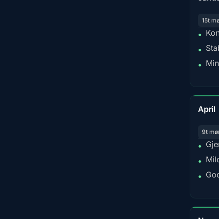
15t m
Kon
•
Sta
•
Min
•
April
9t mø
Gje
•
Mil
•
God
•