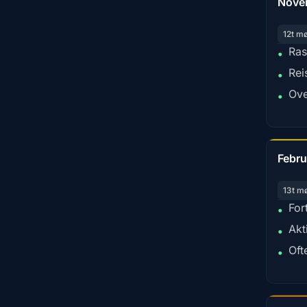
Nove
12t m
Ras
•
Rei
•
Ove
•
Febru
13t m
For
•
Akt
•
Oft
•