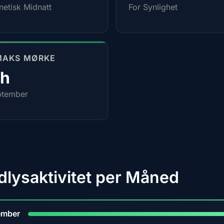
etisk Midnatt
For Synlighet
MAKS MØRKE
0h
ptember
dlysaktivitet per Måned
9
ember