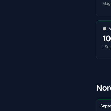
Magn
🌑 
1
I Se
Nor
Sept