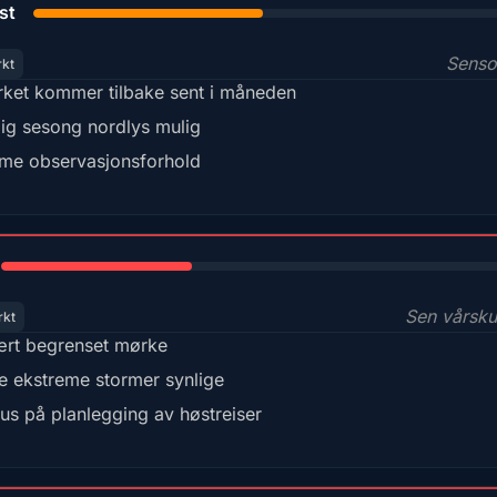
st
Sens
rkt
ket kommer tilbake sent i måneden
lig sesong nordlys mulig
me observasjonsforhold
35%
Sen vårsk
rkt
rt begrenset mørke
e ekstreme stormer synlige
us på planlegging av høstreiser