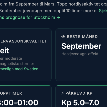
olm fra September til Mars. Topp nordlysaktivitet op
September jevndøgn med opptil 10 timer mørke.
Sje
ns prognose for Stockholm →
🌟 BESTE MÅNED
SERVASJONSKVALITET
September
eit
Høstjevndøgn-effekt
er moderate
agnetiske stormer
menlign med Sweden
TOPPTIMER
⚡ PÅKREVD KP
3:00-01:00
Kp 5.0–7.0