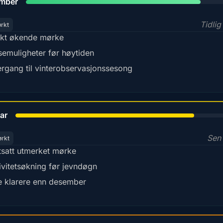
mber
Tidlig
ørkt
kt økende mørke
semuligheter før høytiden
rgang til vinterobservasjonssesong
78%
ar
Sen 
ørkt
tsatt utmerket mørke
ivitetsøkning før jevndøgn
e klarere enn desember
45%