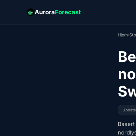
Aurora
Forecast
Hjem
›
St
Be
no
S
Updat
Basert
nordly