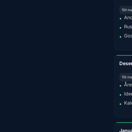
10t m
And
•
Rus
•
God
•
Dese
15t m
Åre
•
Ide
•
Kal
•
Janu