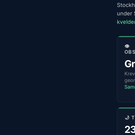
Stockh
under 
kvelde
👁️
OB
Gr
Krev
geom
Sam
🌙 
2