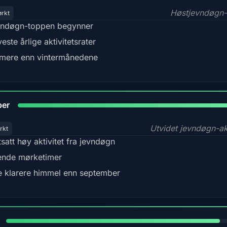
Høstjevndøgn-
ørkt
ndøgn-toppen begynner
este årlige aktivitetsrater
mere enn vintermånedene
92
ber
Utvidet jevndøgn-akt
rkt
tsatt høy aktivitet fra jevndøgn
nde mørketimer
e klarere himmel enn september
88%