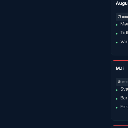
Augu
7t mø
Mør
•
Tid
•
Var
•
Mai
8t mø
Svæ
•
Bar
•
Fok
•