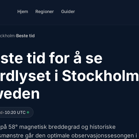
Hjem
Regioner
Guider
ockholm
›
Beste tid
ste tid for å se
rdlyset i Stockholm
weden
ed
•
10:20 UTC
 på 58° magnetisk breddegrad og historiske
smønstre går den optimale observasjonssesongen i