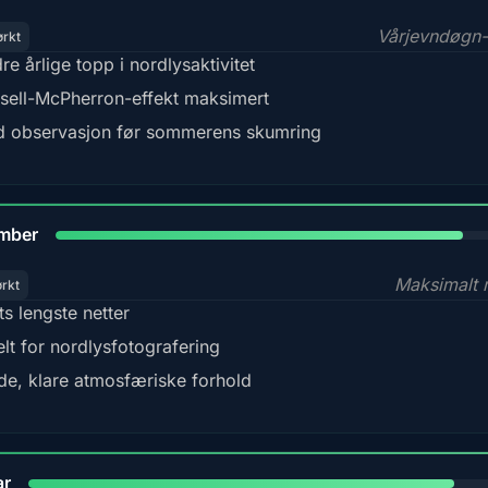
Vårjevndøgn-
ørkt
re årlige topp i nordlysaktivitet
sell-McPherron-effekt maksimert
 observasjon før sommerens skumring
85%
mber
Maksimalt 
ørkt
ts lengste netter
elt for nordlysfotografering
de, klare atmosfæriske forhold
84%
ar