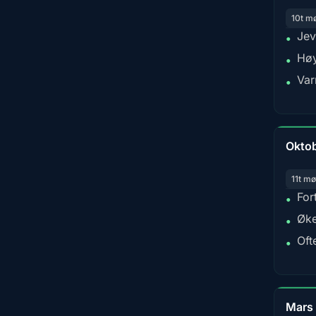
10t m
Jev
•
Høy
•
Var
•
Okto
11t mø
For
•
Øke
•
Oft
•
Mars