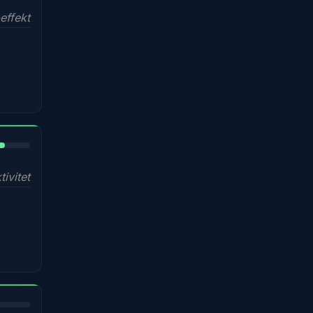
effekt
%
ivitet