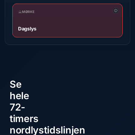
MØRKE
Dagslys
Se
hele
72-
timers
nordlystidslinjen