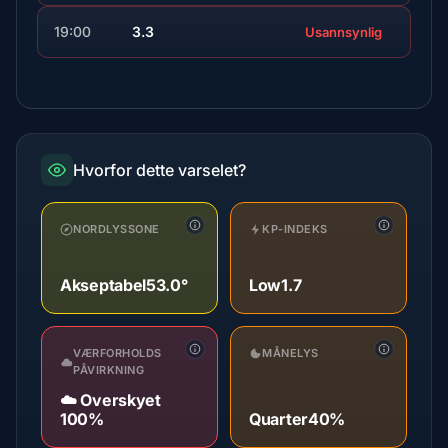
19:00
3.3
Usannsynlig
Hvorfor dette varselet?
NORDLYSSONE
KP-INDEKS
Akseptabel
53.0°
Low
1.7
VÆRFORHOLDS
MÅNELYS
PÅVIRKNING
☁️ Overskyet
100%
Quarter
40%