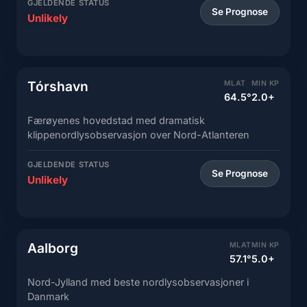
GJELDENDE STATUS
Se Prognose
Unlikely
Tórshavn
MLAT
MIN KP
64.5°
2.0+
Færøyenes hovedstad med dramatisk
klippenordlysobservasjon over Nord-Atlanteren
GJELDENDE STATUS
Se Prognose
Unlikely
Aalborg
MLAT
MIN KP
57.1°
5.0+
Nord-Jylland med beste nordlysobservasjoner i
Danmark