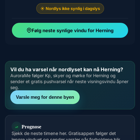
☀️ Nordlys ikke synlig i dagslys
Følg neste synlige vindu for Herning
Vil du ha varsel når nordlyset kan nå Herning?
AuroraMe følger Kp, skyer og mørke for Herning og
sender et gratis pushvarsel når neste visningsvindu åpner
seg.
Varsle meg for denne byen
Prognose
Sjekk de neste timene her. Gratisappen følger det
lengre vinduet og sender varsler når forholdene blir