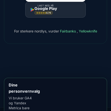
LAST NED PÅ
Google Play
4.76
★★★★★
For sterkere nordlys, vurder
Fairbanks
,
Yellowknife
LAST NED PÅ
App Store
4.84
★★★★★
LAST NED PÅ
Google Play
4.76
★★★★★
Dine
personvernvalg
Vi bruker GA4
og Yandex
Metrica bare