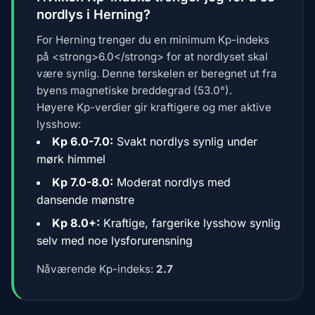
nordlys i Herning?
For Herning trenger du en minimum Kp-indeks
på <strong>6.0</strong> for at nordlyset skal
være synlig. Denne terskelen er beregnet ut fra
byens magnetiske breddegrad (53.0°).
Høyere Kp-verdier gir kraftigere og mer aktive
lysshow:
Kp 6.0-7.0:
Svakt nordlys synlig under
mørk himmel
Kp 7.0-8.0:
Moderat nordlys med
dansende mønstre
Kp 8.0+:
Kraftige, fargerike lysshow synlig
selv med noe lysforurensning
Nåværende Kp-indeks:
2.7