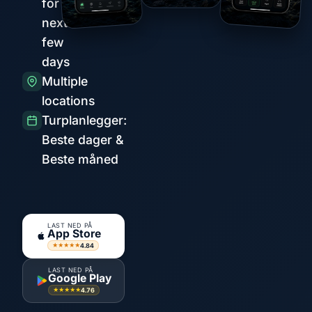
for the
next
few
days
Multiple
locations
Turplanlegger:
Beste dager &
Beste måned
LAST NED PÅ
App Store
4.84
★★★★★
LAST NED PÅ
Google Play
4.76
★★★★★