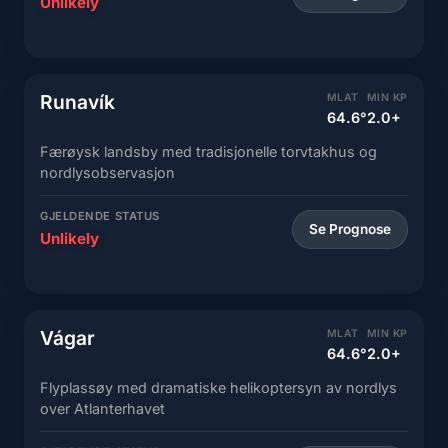
Unlikely
Runavík
MLAT
MIN KP
64.6°
2.0+
Færøysk landsby med tradisjonelle torvtakhus og
nordlysobservasjon
GJELDENDE STATUS
Se Prognose
Unlikely
Vágar
MLAT
MIN KP
64.6°
2.0+
Flyplassøy med dramatiske helikoptersyn av nordlys
over Atlanterhavet