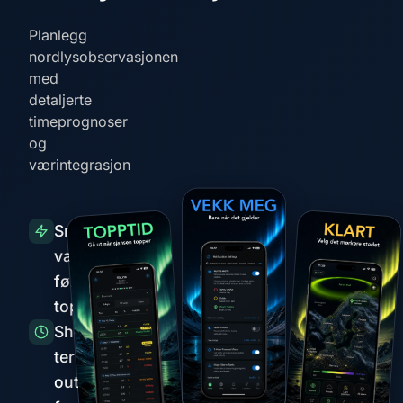
Planlegg
nordlysobservasjonen
med
detaljerte
timeprognoser
og
værintegrasjon
Smarte
varsler
før
topper
Short-
term
outlook