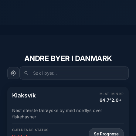
ANDRE BYER I DANMARK
Søk i byer...
Klaksvík
MLAT
MIN KP
64.7°
2.0+
Nest største færøyske by med nordlys over
fiskehavner
GJELDENDE STATUS
Se Prognose