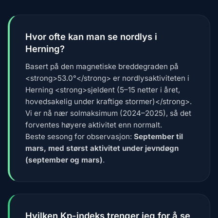
Hvor ofte kan man se nordlys i
Herning?
Basert på den magnetiske breddegraden på
<strong>53.0°</strong> er nordlysaktiviteten i
Herning <strong>sjeldent (5–15 netter i året,
hovedsakelig under kraftige stormer)</strong>.
Vi er nå nær solmaksimum (2024–2025), så det
forventes høyere aktivitet enn normalt.
Beste sesong for observasjon:
September til
mars, med størst aktivitet under jevndøgn
(september og mars)
.
Hvilken Kp-indeks trenger jeg for å se