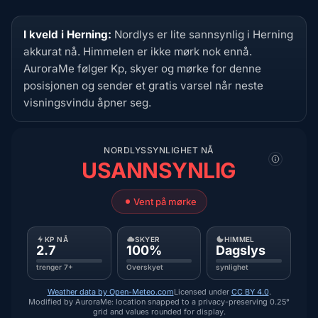
I kveld i Herning:
Nordlys er lite sannsynlig i Herning
akkurat nå. Himmelen er ikke mørk nok ennå.
AuroraMe følger Kp, skyer og mørke for denne
posisjonen og sender et gratis varsel når neste
visningsvindu åpner seg.
NORDLYSSYNLIGHET NÅ
USANNSYNLIG
Vent på mørke
KP NÅ
SKYER
HIMMEL
2.7
100%
Dagslys
trenger 7+
Overskyet
synlighet
Weather data by Open-Meteo.com
Licensed under
CC BY 4.0
.
Modified by AuroraMe: location snapped to a privacy-preserving 0.25°
grid and values rounded for display.