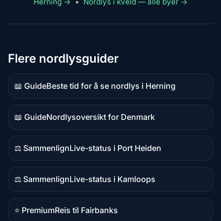
Herning →
•
Nordlys i kveld — alle byer →
Flere nordlysguider
📖 Guide
Beste tid for å se nordlys i Herning
Guideinnhold
📖 Guide
Nordlysoversikt for Denmark
Guideinnhold
⚖️ Sammenlign
Live-status i Port Heiden
Sammenligningsinnhold
⚖️ Sammenlign
Live-status i Kamloops
Sammenligningsinnhold
⭐ Premium
Reis til Fairbanks
Premium-