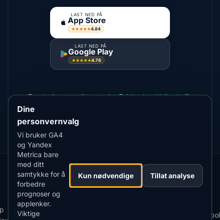
LAST NED PÅ
App Store
4.84
★★★★★
LAST NED PÅ
Google Play
4.76
★★★★★
For sterkere nordlys, vurder
Fairbanks
,
Yellowknife
Dine
personvernvalg
Vi bruker GA4
og Yandex
Metrica bare
med ditt
samtykke for å
Our
Snow
Lightning
Kun nødvendige
Tillat analyse
·
MistyWay
·
·
TanPilot
·
Benzio
forbedre
Apps:
Forecast
Tracker
prognoser og
applenker.
Last
Vilkår
LAST NED PÅ
p
Best
App Store
Viktige
·
·
ned
·
News
·
Personvernregler
·
for
·
Informasjonskapselpol
4.84
★★★★★