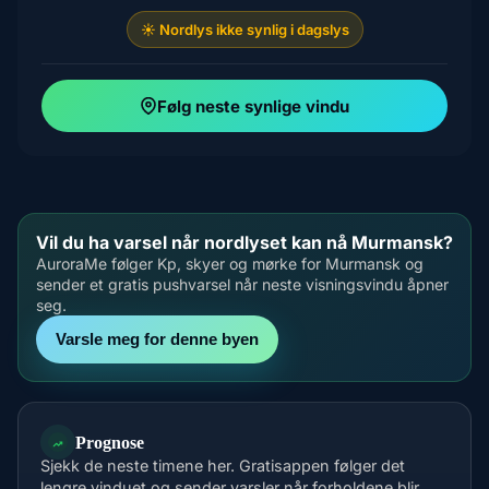
☀️ Nordlys ikke synlig i dagslys
Følg neste synlige vindu
Vil du ha varsel når nordlyset kan nå Murmansk?
AuroraMe følger Kp, skyer og mørke for Murmansk og
sender et gratis pushvarsel når neste visningsvindu åpner
seg.
Varsle meg for denne byen
Prognose
Sjekk de neste timene her. Gratisappen følger det
lengre vinduet og sender varsler når forholdene blir