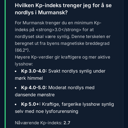
Hvilken Kp-indeks trenger jeg for å se
nordlys i Murmansk?
For Murmansk trenger du en minimum Kp-
indeks på <strong>3.0</strong> for at
nordlyset skal være synlig. Denne terskelen er
beregnet ut fra byens magnetiske breddegrad
(66.2°).
Høyere Kp-verdier gir kraftigere og mer aktive
lysshow:
Kp 3.0-4.0:
Svakt nordlys synlig under
mørk himmel
Kp 4.0-5.0:
Moderat nordlys med
dansende mønstre
Kp 5.0+:
Kraftige, fargerike lysshow synlig
selv med noe lysforurensning
Nåværende Kp-indeks:
2.7