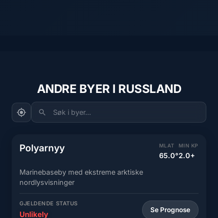
ANDRE BYER I RUSSLAND
Søk i byer...
Polyarnyy
MLAT
MIN KP
65.0°
2.0+
Marinebaseby med ekstreme arktiske
nordlysvisninger
GJELDENDE STATUS
Se Prognose
Unlikely