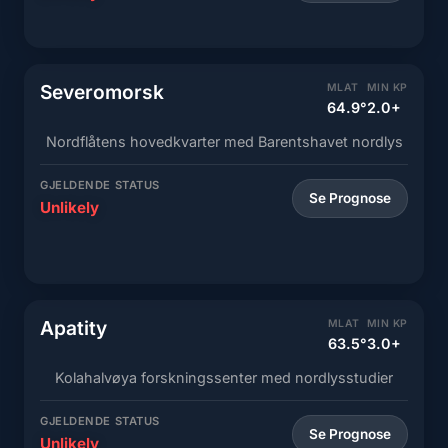
Severomorsk
MLAT
MIN KP
64.9°
2.0+
Nordflåtens hovedkvarter med Barentshavet nordlys
GJELDENDE STATUS
Se Prognose
Unlikely
Apatity
MLAT
MIN KP
63.5°
3.0+
Kolahalvøya forskningssenter med nordlysstudier
GJELDENDE STATUS
Se Prognose
Unlikely