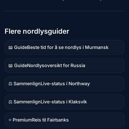
Flere nordlysguider
📖 Guide
Beste tid for å se nordlys i Murmansk
Guideinnhold
📖 Guide
Nordlysoversikt for Russia
Guideinnhold
⚖️ Sammenlign
Live-status i Northway
Sammenligningsinnhold
⚖️ Sammenlign
Live-status i Klaksvík
Sammenligningsinnhold
⭐ Premium
Reis til Fairbanks
Premium-