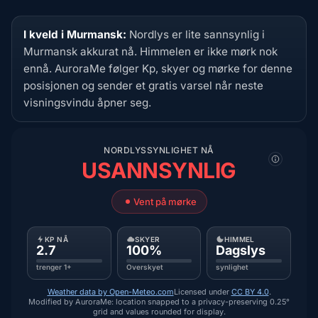
I kveld i Murmansk:
Nordlys er lite sannsynlig i
Murmansk akkurat nå. Himmelen er ikke mørk nok
ennå. AuroraMe følger Kp, skyer og mørke for denne
posisjonen og sender et gratis varsel når neste
visningsvindu åpner seg.
NORDLYSSYNLIGHET NÅ
USANNSYNLIG
Vent på mørke
KP NÅ
SKYER
HIMMEL
2.7
100%
Dagslys
trenger 1+
Overskyet
synlighet
Weather data by Open-Meteo.com
Licensed under
CC BY 4.0
.
Modified by AuroraMe: location snapped to a privacy-preserving 0.25°
grid and values rounded for display.