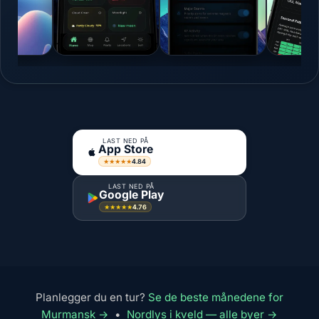
LAST NED PÅ
App Store
4.84
★★★★★
LAST NED PÅ
Google Play
4.76
★★★★★
Planlegger du en tur?
Se de beste månedene for
Murmansk →
•
Nordlys i kveld — alle byer →