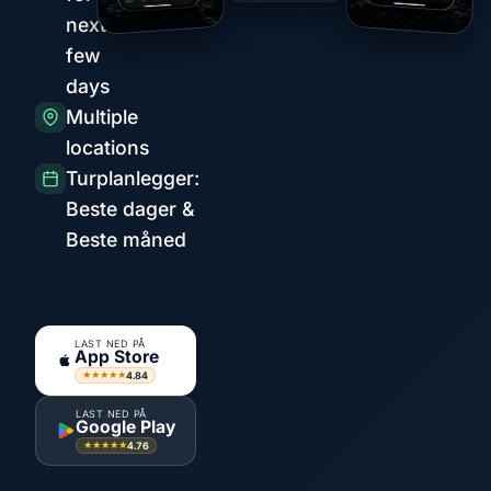
next
few
days
Multiple
locations
Turplanlegger:
Beste dager &
Beste måned
LAST NED PÅ
App Store
4.84
★★★★★
LAST NED PÅ
Google Play
4.76
★★★★★