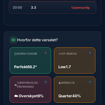
20:00
3.3
Usannsynlig
Hvorfor dette varselet?
NORDLYSSONE
KP-INDEKS
Perfekt
66.2°
Low
1.7
VÆRFORHOLDS
MÅNELYS
PÅVIRKNING
☁️ Overskyet
6%
Quarter
40%