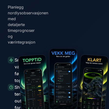
Planlegg
nordlysobservasjonen
med
detaljerte
timeprognoser
og
værintegrasjon
Smarte
varsler
før
topper
Short-
term
outlook
for the