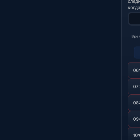
след
когд
Вре
06
07
08
09
10