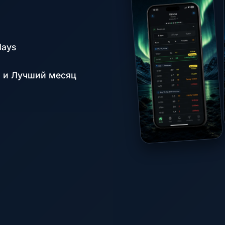
days
 и Лучший месяц