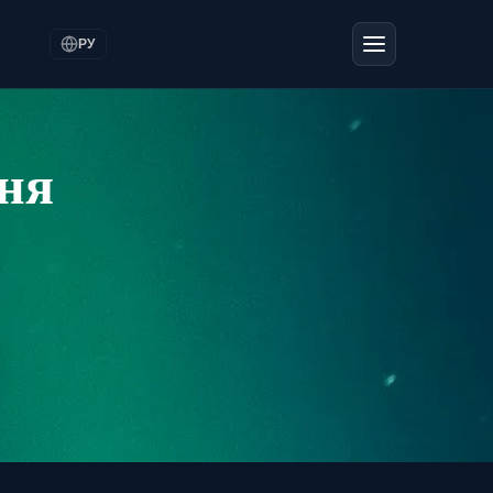
РУ
дня