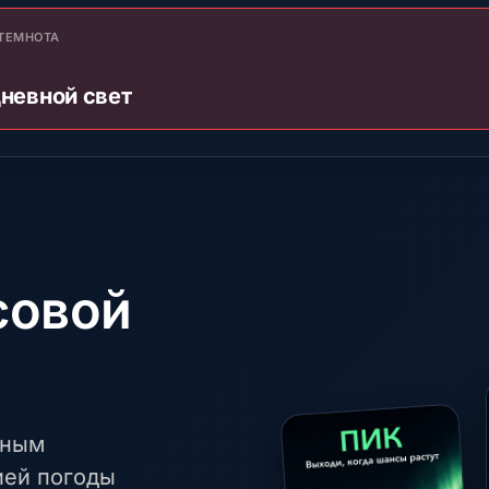
ТЕМНОТА
невной свет
совой
бным
ией погоды