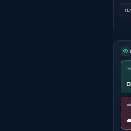
11:
О
☁