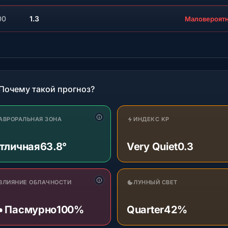
00
1.3
Маловероят
Почему такой прогноз?
АВРОРАЛЬНАЯ ЗОНА
ИНДЕКС KP
тличная
63.8°
Very Quiet
0.3
ВЛИЯНИЕ ОБЛАЧНОСТИ
ЛУННЫЙ СВЕТ
️ Пасмурно
100%
Quarter
42%