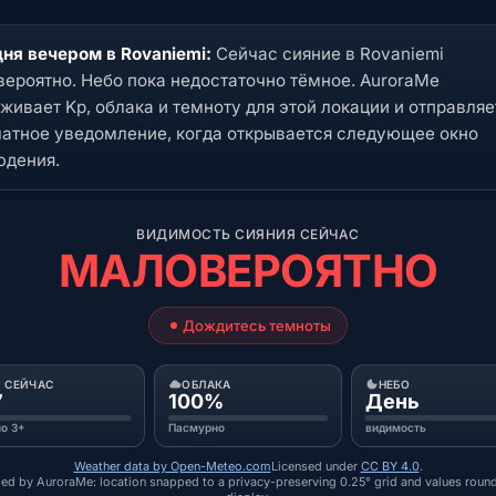
ня вечером в Rovaniemi:
Сейчас сияние в Rovaniemi
ероятно. Небо пока недостаточно тёмное. AuroraMe
живает Kp, облака и темноту для этой локации и отправляе
атное уведомление, когда открывается следующее окно
юдения.
ВИДИМОСТЬ СИЯНИЯ СЕЙЧАС
МАЛОВЕРОЯТНО
Дождитесь темноты
P СЕЙЧАС
ОБЛАКА
НЕБО
7
100%
День
о 3+
Пасмурно
видимость
Weather data by Open-Meteo.com
Licensed under
CC BY 4.0
.
ed by AuroraMe: location snapped to a privacy-preserving 0.25° grid and values roun