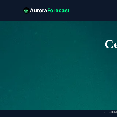
Aurora
Forecast
Се
Главная