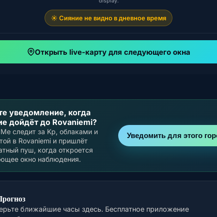
display.
☀️ Сияние не видно в дневное время
Открыть live-карту для следующего окна
те уведомление, когда
ие дойдёт до Rovaniemi?
aMe следит за Kp, облаками и
Уведомить для этого го
той в Rovaniemi и пришлёт
атный пуш, когда откроется
ющее окно наблюдения.
Прогноз
ерьте ближайшие часы здесь. Бесплатное приложение