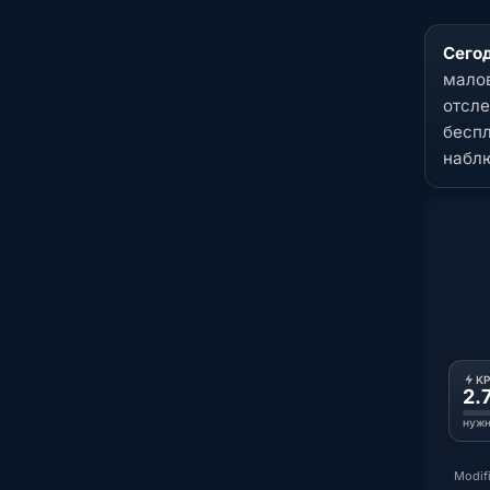
Сегод
малов
отсле
беспл
набл
K
2.
нужн
Modifi