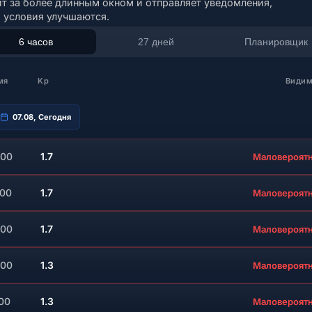
ит за более длинным окном и отправляет уведомления,
а условия улучшаются.
6 часов
27 дней
Планировщик
мя
Kp
Видим
07.08, Сегодня
:00
1.7
Маловероят
:00
1.7
Маловероят
:00
1.7
Маловероят
:00
1.3
Маловероят
:00
1.3
Маловероят