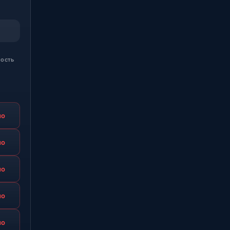
ость
но
но
но
но
но