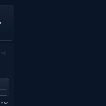
т
ded for