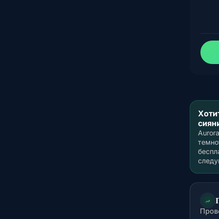
Хоти
сиян
Auror
темно
беспл
следу
Пров