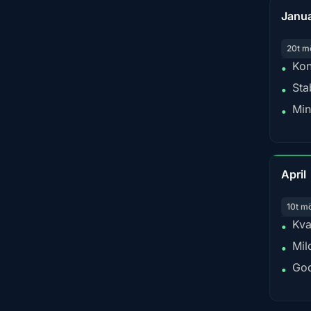
Janua
20t m
Kon
•
Sta
•
Min
•
April
10t m
Kva
•
Mil
•
God
•