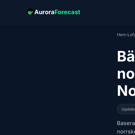
Aurora
Forecast
Hem
›
Lof
Bä
no
N
Updat
Baserat
norrsk