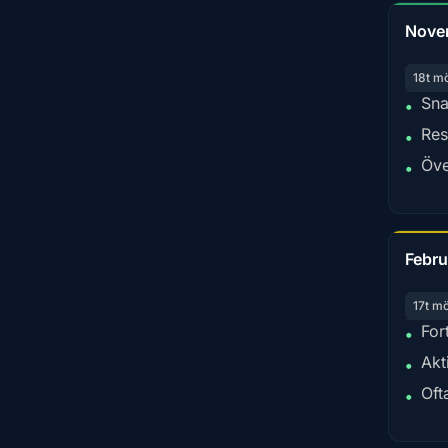
Nove
18t m
Sna
•
Res
•
Öve
•
Febru
17t m
For
•
Akt
•
Oft
•