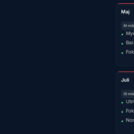
Maj
6t mö
Myc
•
Bar
•
Fok
•
Juli
0t mö
Utm
•
Fok
•
Nor
•