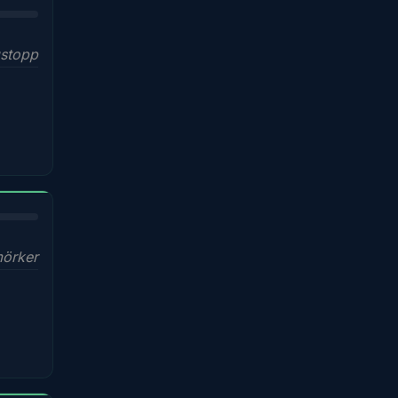
stopp
mörker