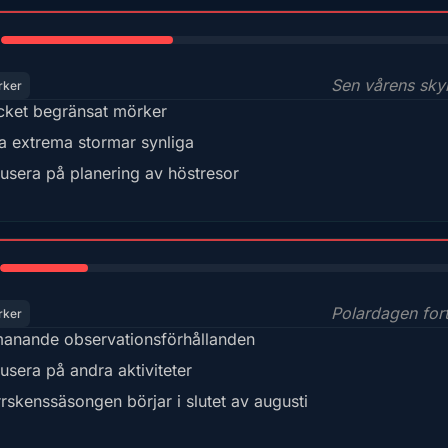
35%
Sen vårens sk
rker
ket begränsat mörker
a extrema stormar synliga
usera på planering av höstresor
18%
Polardagen fort
rker
anande observationsförhållanden
usera på andra aktiviteter
rskenssäsongen börjar i slutet av augusti