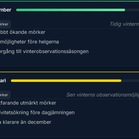
80%
mber
Tidig vinter
örker
bbt ökande mörker
möjligheter före helgerna
rgång till vinterobservationssäsongen
78%
ari
Sen vinterns observationsmöjli
örker
tfarande utmärkt mörker
ivitetsökning före dagjämningen
a klarare än december