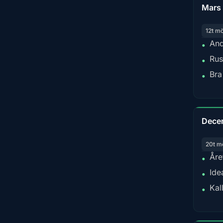
Mars
12t m
And
•
Rus
•
Bra
•
Dece
20t m
Åre
•
Ide
•
Kal
•