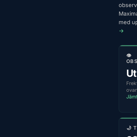
observ
Maxima
med up
→
👁️
OBS
U
Frek
ovan
Jäm
🌙 