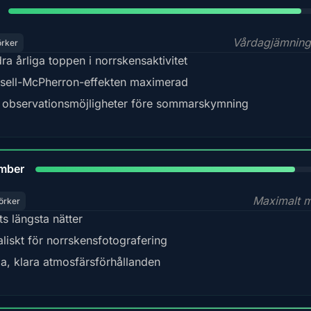
Vårdagjämning
örker
ra årliga toppen i norrskensaktivitet
sell-McPherron-effekten maximerad
 observationsmöjligheter före sommarskymning
85%
mber
Maximalt 
örker
ts längsta nätter
aliskt för norrskensfotografering
la, klara atmosfärsförhållanden