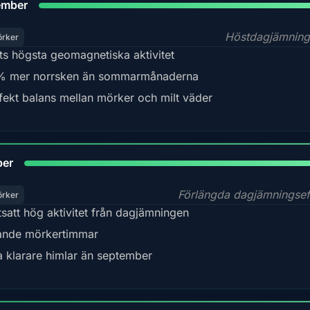
ember
Höstdagjämning
örker
ts högsta geomagnetiska aktivitet
 mer norrsken än sommarmånaderna
fekt balans mellan mörker och milt väder
92
ber
Förlängda dagjämningsef
örker
tsatt hög aktivitet från dagjämningen
nde mörkertimmar
a klarare himlar än september
88%