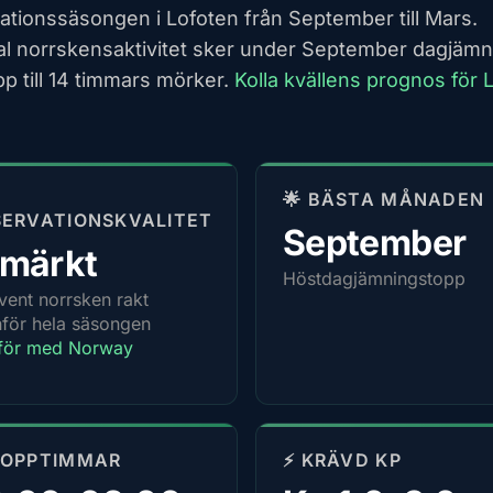
ationssäsongen i Lofoten från September till Mars.
l norrskensaktivitet sker under September dagjäm
p till 14 timmars mörker.
Kolla kvällens prognos för 
🌟 BÄSTA MÅNADEN
ERVATIONSKVALITET
September
tmärkt
Höstdagjämningstopp
vent norrsken rakt
för hela säsongen
för med Norway
TOPPTIMMAR
⚡ KRÄVD KP