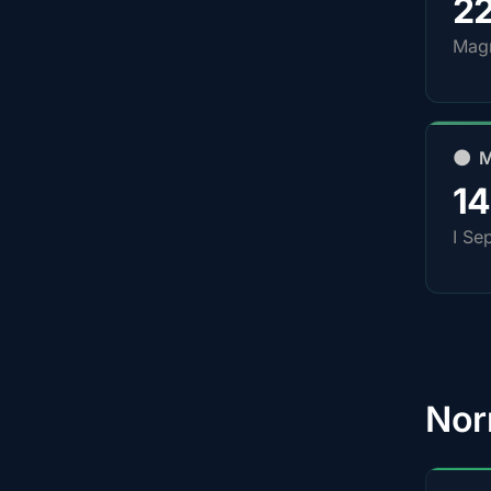
2
Magn
🌑 
1
I Se
Nor