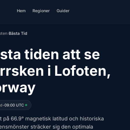
Hem
Regioner
Guider
oten
›
Bästa Tid
sta tiden att se
rrsken i Lofoten,
orway
ed
•
09:00 UTC
 på 66.9° magnetisk latitud och historiska
ensmönster sträcker sig den optimala