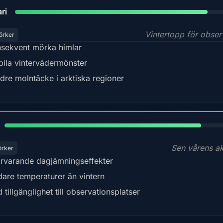
84%
ri
Vintertopp för obser
örker
sekvent mörka himlar
bila vintervädermönster
dre molntäcke i arktiska regioner
82%
Sen vårens akt
örker
rvarande dagjämningseffekter
dare temperaturer än vintern
 tillgänglighet till observationsplatser