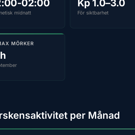
2:00-02:00
Kp 1.0–3.0
etisk midnatt
För siktbarhet
MAX MÖRKER
4h
ptember
rskensaktivitet per Månad
9