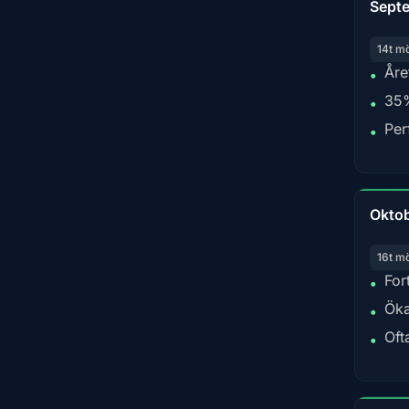
Sept
14t m
Åre
•
35%
•
Per
•
Okto
16t m
For
•
Öka
•
Oft
•