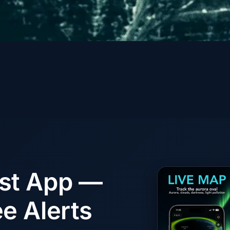
ast App —
e Alerts