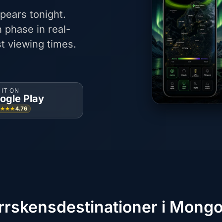
pears tonight.
 phase in real-
t viewing times.
 IT ON
ogle Play
4.76
★★★★
rrskensdestinationer i Mongol