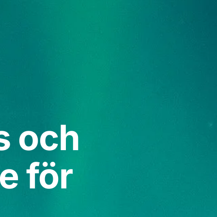
s och
e för