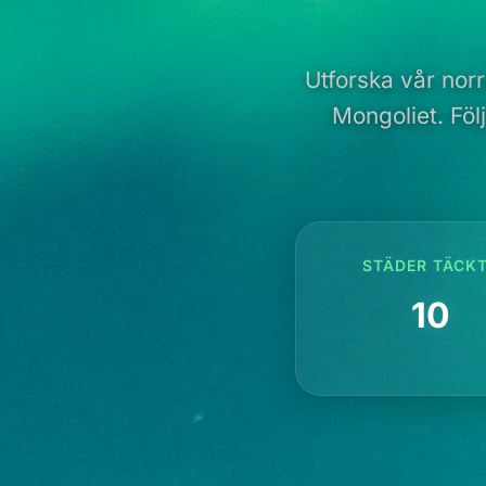
Utforska vår nor
Mongoliet. Föl
STÄDER TÄCK
10