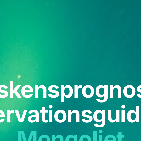
skensprogno
rvationsguid
Mongoliet