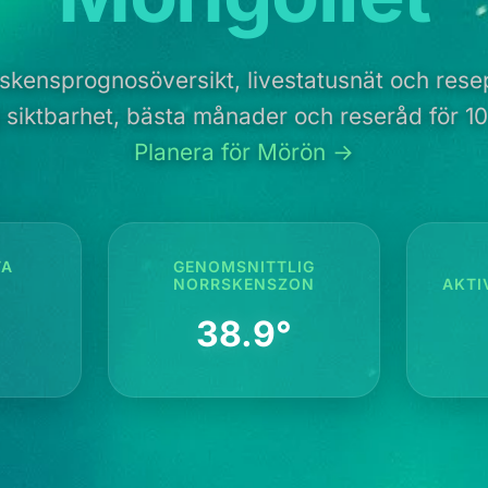
rskensprognosöversikt, livestatusnät och resep
j siktbarhet, bästa månader och reseråd för 10 
Planera för Mörön →
TA
GENOMSNITTLIG
NORRSKENSZON
AKTI
38.9°