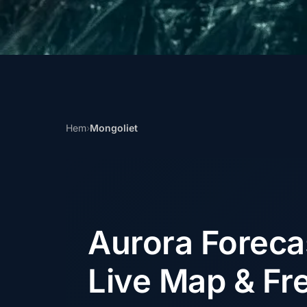
Hem
›
Mongoliet
Aurora Forec
Live Map & Fre