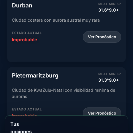
Durban
MLAT
MIN KP
31.6°
9.0+
Ciudad costera con aurora austral muy rara
ESTADO ACTUAL
Ver Pronóstico
Improbable
Pietermaritzburg
MLAT
MIN KP
31.3°
9.0+
Ciudad de KwaZulu-Natal con visibilidad mínima de
auroras
ESTADO ACTUAL
Ver Pronóstico
Improbable
Tus
opciones