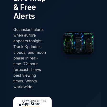
& Free
Alerts
Get instant alerts
when aurora
appears tonight.
Track Kp index,
clouds, and moon
phase in real-
time. 72-hour
forecast shows
best viewing
times. Works
worldwide.
DOWNLOAD ON THE
App Store