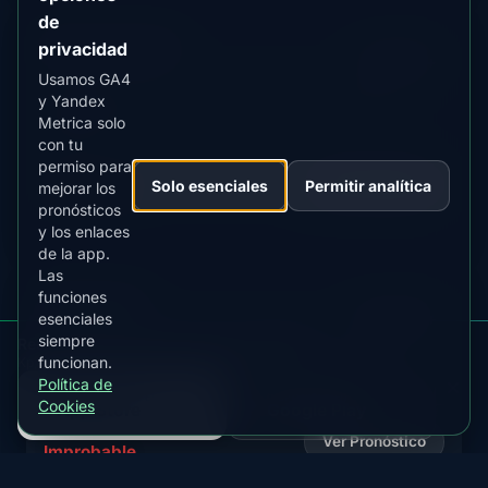
de
Bloemfontein
MLAT
MIN KP
privacidad
30.1°
9.0+
Usamos GA4
Ciudad central con visibilidad mínima de auroras
y Yandex
australes
Metrica solo
con tu
permiso para
ESTADO ACTUAL
Ver Pronóstico
Solo esenciales
Permitir analítica
mejorar los
Improbable
pronósticos
y los enlaces
de la app.
Las
funciones
Kimberley
MLAT
MIN KP
esenciales
29.5°
9.0+
siempre
Recibe alertas de aurora para Sudáfrica
Ciudad de diamantes con auroras australes muy
funcionan.
Kp, nubes, luna y alertas en la app
raras
Política de
DESCARGAR EN EL
DISPONIBLE EN
Cookies
App Store
Google Play
ESTADO ACTUAL
Ver Pronóstico
Improbable