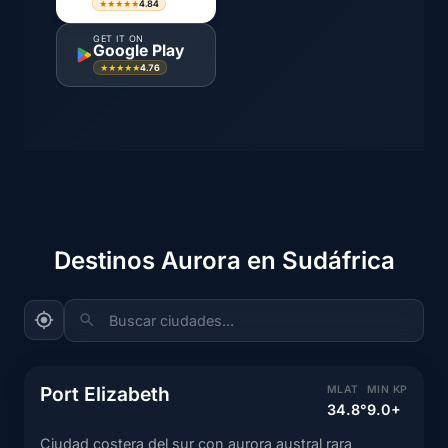
4.84
★★★★★
GET IT ON
Google Play
4.76
★★★★★
Destinos Aurora en Sudáfrica
Buscar ciudades...
Port Elizabeth
MLAT
MIN KP
34.8°
9.0+
Ciudad costera del sur con aurora austral rara