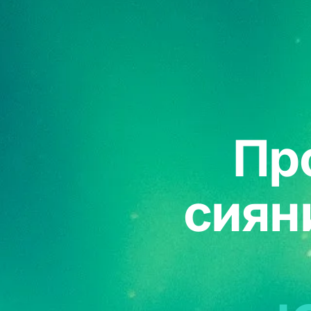
Пр
сиян