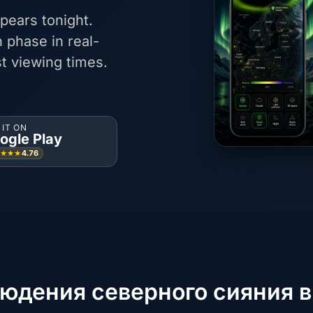
pears tonight.
 phase in real-
t viewing times.
 IT ON
ogle Play
4.76
★★★★
людения северного сияния 