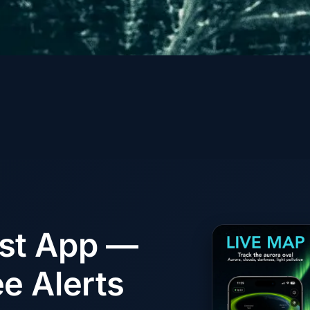
ast App —
e Alerts