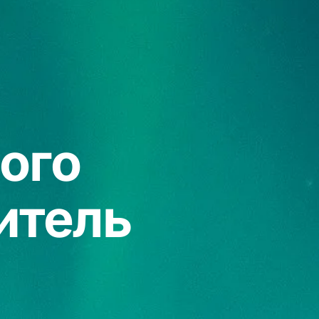
ого
итель