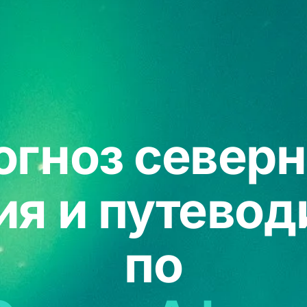
огноз северн
ия и путевод
по