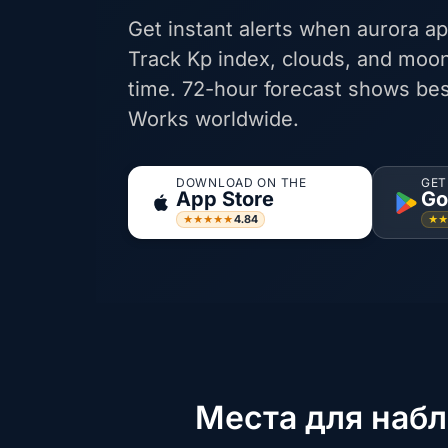
Get instant alerts when aurora ap
Track Kp index, clouds, and moon
time. 72-hour forecast shows bes
Works worldwide.
DOWNLOAD ON THE
GET
App Store
Go
4.84
★★★★★
★
Места для наб