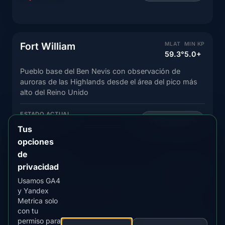
Fort William
MLAT
MIN KP
59.3°
5.0+
Pueblo base del Ben Nevis con observación de
auroras de las Highlands desde el área del pico más
alto del Reino Unido
ESTADO ACTUAL
Ver Pronóstico
Improbable
Tus
opciones
de
Aberdeen
MLAT
MIN KP
privacidad
59.1°
5.0+
Usamos GA4
Ciudad de Granito con excelente observación de
y Yandex
auroras del norte de Escocia
Metrica solo
con tu
permiso para
ESTADO ACTUAL