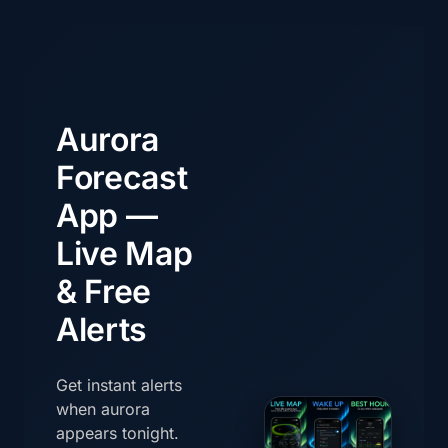
Aurora
Forecast
App —
Live Map
& Free
Alerts
Get instant alerts
when aurora
appears tonight.