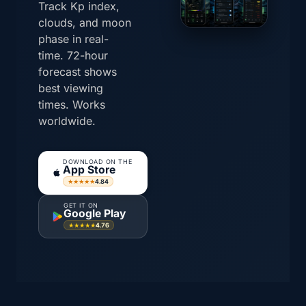
Track Kp index,
clouds, and moon
phase in real-
time. 72-hour
forecast shows
best viewing
times. Works
worldwide.
DOWNLOAD ON THE
App Store
4.84
★★★★★
GET IT ON
Google Play
4.76
★★★★★