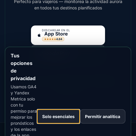
Perfecto para viajeros — monitorea la actividad aurora
en todos tus destinos planificados
DESCARGAR EN EL
App Store
4.84
★★★★★
DISPONIBLE EN
Google Play
Tus
4.76
★★★★★
opciones
de
privacidad
Para auroras más brillantes considera
Fairbanks
,
Usamos GA4
Yellowknife
y Yandex
Metrica solo
con tu
permiso para
Solo esenciales
Permitir analítica
mejorar los
pronósticos
y los enlaces
de la app.
Our
Snow
Lightning