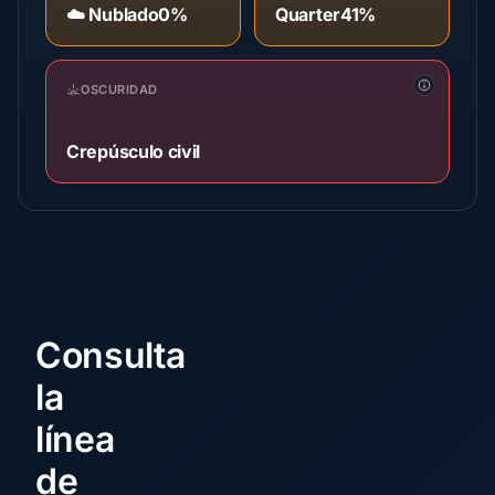
☁️ Nublado
0%
Quarter
41%
OSCURIDAD
Crepúsculo civil
Consulta
la
línea
de