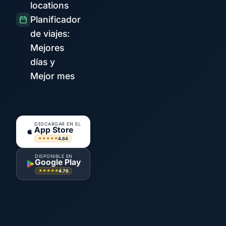
locations
Planificador
de viajes:
Mejores
días y
Mejor mes
DESCARGAR EN EL
App Store
4.84
★★★★★
DISPONIBLE EN
Google Play
4.76
★★★★★