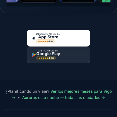
DESCARGAR EN EL
App Store
4.84
★★★★★
DISPONIBLE EN
Google Play
4.76
★★★★★
¿Planificando un viaje?
Ver los mejores meses para Vigo
→
•
Auroras esta noche — todas las ciudades →