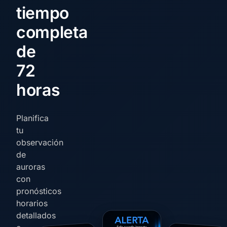
tiempo
completa
de
72
horas
Planifica
tu
observación
de
auroras
con
pronósticos
horarios
detallados