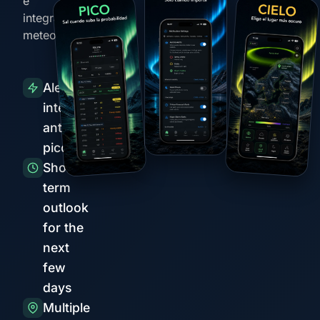
e
integración
meteorológica
Alertas
inteligentes
antes de
picos
Short-
term
outlook
for the
next
few
days
Multiple