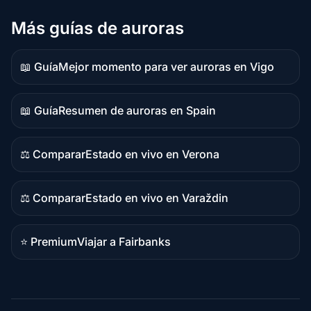
Más guías de auroras
📖 Guía
Mejor momento para ver auroras en Vigo
Contenido
de
guía
📖 Guía
Resumen de auroras en Spain
Contenido
de
guía
⚖️ Comparar
Estado en vivo en Verona
Contenido
comparativo
⚖️ Comparar
Estado en vivo en Varaždin
Contenido
comparativo
⭐ Premium
Viajar a Fairbanks
Destino
premium