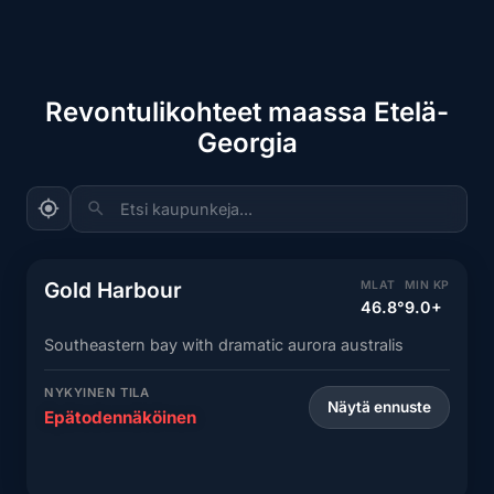
Revontulikohteet maassa Etelä-
Georgia
Etsi kaupunkeja...
Gold Harbour
MLAT
MIN KP
46.8°
9.0+
Southeastern bay with dramatic aurora australis
NYKYINEN TILA
Näytä ennuste
Epätodennäköinen