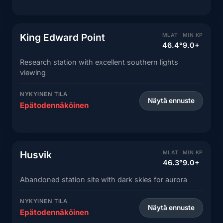
King Edward Point
MLAT
MIN KP
46.4°
9.0+
Research station with excellent southern lights
viewing
NYKYINEN TILA
Näytä ennuste
Epätodennäköinen
Husvik
MLAT
MIN KP
46.3°
9.0+
Abandoned station site with dark skies for aurora
NYKYINEN TILA
Näytä ennuste
Epätodennäköinen