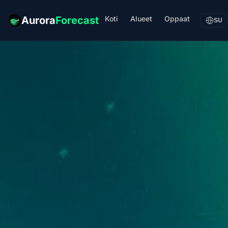
Koti
Alueet
Oppaat
Aurora
Forecast
SU