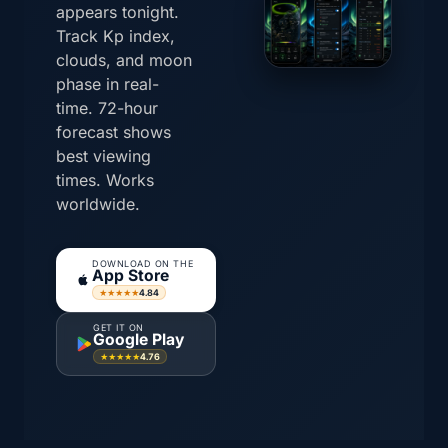
appears tonight.
Track Kp index,
clouds, and moon
phase in real-
time. 72-hour
forecast shows
best viewing
times. Works
worldwide.
DOWNLOAD ON THE
App Store
4.84
★★★★★
GET IT ON
Google Play
4.76
★★★★★