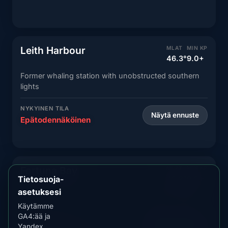
Leith Harbour
MLAT
MIN KP
46.3°
9.0+
Former whaling station with unobstructed southern
lights
NYKYINEN TILA
Näytä ennuste
Epätodennäköinen
Fortuna Bay
MLAT
MIN KP
46.2°
9.0+
Tietosuoja-
asetuksesi
Northern bay with excellent southern lights visibility
Käytämme
GA4:ää ja
NYKYINEN TILA
Näytä ennuste
Yandex