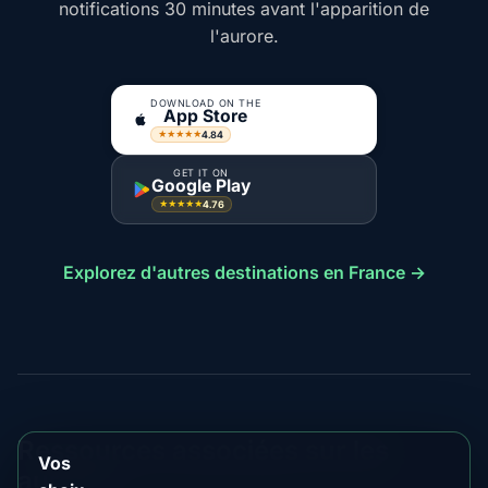
notifications 30 minutes avant l'apparition de
l'aurore.
DOWNLOAD ON THE
App Store
4.84
★★★★★
GET IT ON
Google Play
4.76
★★★★★
Explorez d'autres destinations en France →
Ressources associées sur les
Vos
aurores