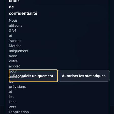
choix
de
📊 Direct
Prévision d'aurore en cours pour Nantes
confidentialité
Données
Nous
en
utilisons
direct
📖 Guide
Aperçu des aurores en France
GA4
Contenu
et
guide
Yandex
📖 Guide
Meilleure période à Atka
Metrica
Contenu
uniquement
guide
avec
📖 Guide
Meilleure période à Lublin
votre
Contenu
accord
guide
pour
Essentiels uniquement
Autoriser les statistiques
⭐ Premium
améliorer
Comparer avec Fairbanks
Destination
les
premium
prévisions
et
les
liens
vers
l’application.