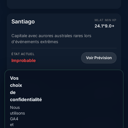
Santiago
MLAT
MIN KP
24.1°
9.0+
Capitale avec aurores australes rares lors
d'événements extrêmes
ÉTAT ACTUEL
Voir Prévision
Improbable
Vos
choix
Valparaíso
MLAT
MIN KP
de
23.7°
9.0+
confidentialité
Ville côtière avec visibilité minimale d'aurores
Nous
australes
utilisons
GA4
ÉTAT ACTUEL
et
Voir Prévision
Improbable