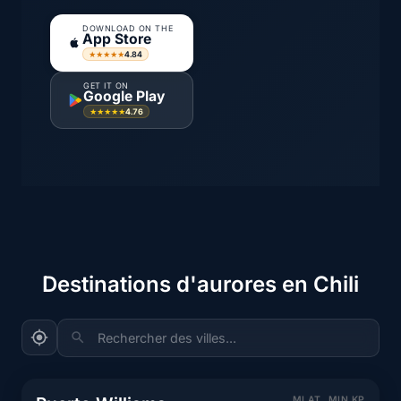
DOWNLOAD ON THE
App Store
4.84
★★★★★
GET IT ON
Google Play
4.76
★★★★★
Destinations d'aurores en Chili
Rechercher des villes...
MLAT
MIN KP