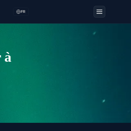
FR
 à