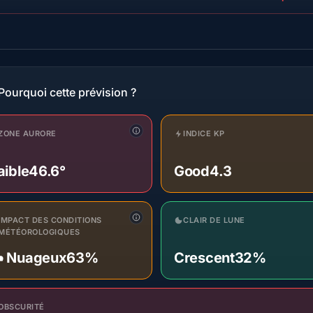
Pourquoi cette prévision ?
ZONE AURORE
INDICE KP
aible
46.6°
Good
4.3
IMPACT DES CONDITIONS
CLAIR DE LUNE
MÉTÉOROLOGIQUES
️ Nuageux
63%
Crescent
32%
OBSCURITÉ