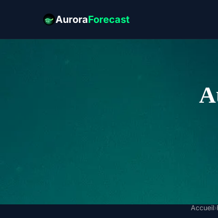
Aurora
Forecast
A
Accueil
›