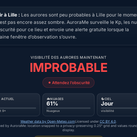
r à Lille :
Les aurores sont peu probables à Lille pour le mome
n’est pas encore assez sombre. AuroraMe surveille le Kp, les n
bscurité pour ce lieu et envoie une alerte gratuite lorsque la
aine fenêtre d’observation s’ouvre.
VISIBILITÉ DES AURORES MAINTENANT
IMPROBABLE
Attendez l’obscurité
P ACTUEL
NUAGES
CIEL
61%
Jour
ut 9+
Nuageux
visibilité
Weather data by Open-Meteo.com
Licensed under
CC BY 4.0
.
ed by AuroraMe: location snapped to a privacy-preserving 0.25° grid and values roun
display.