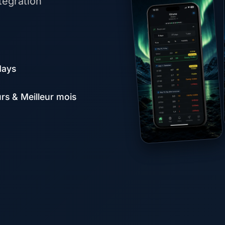
ntégration
days
urs & Meilleur mois