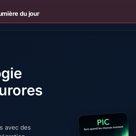
umière du jour
ogie
urores
es avec des