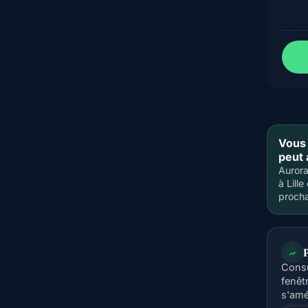
Vous 
peut 
Aurora
à Lille
procha
P
Consu
fenêt
s'amé