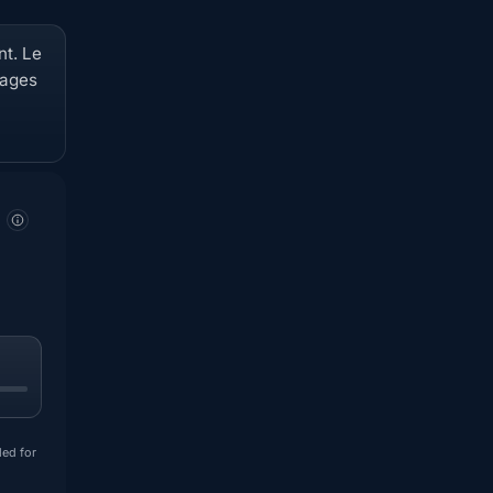
nt. Le
uages
ded for