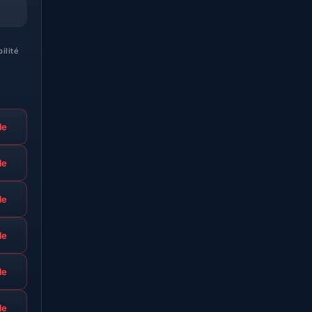
bilité
le
le
le
le
le
le