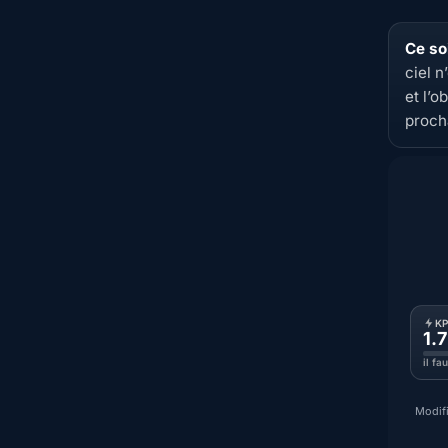
Ce soi
ciel 
et l’o
proch
K
1.7
il fa
Modifi