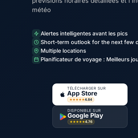
prévisions horaires détaillées et l'i
météo
Alertes intelligentes avant les pics
Short-term outlook for the next few 
Multiple locations
Planificateur de voyage : Meilleurs jo
TÉLÉCHARGER SUR
App Store
4.84
★★★★★
DISPONIBLE SUR
Google Play
4.76
★★★★★