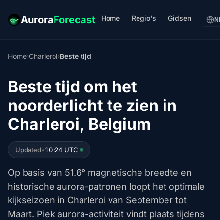
Home
Regio's
Gidsen
Aurora
Forecast
N
Home
›
Charleroi
›
Beste tijd
Beste tijd om het
noorderlicht te zien in
Charleroi, Belgium
Updated
•
10:24 UTC
Op basis van 51.6° magnetische breedte en
historische aurora-patronen loopt het optimale
kijkseizoen in Charleroi van September tot
Maart. Piek aurora-activiteit vindt plaats tijdens