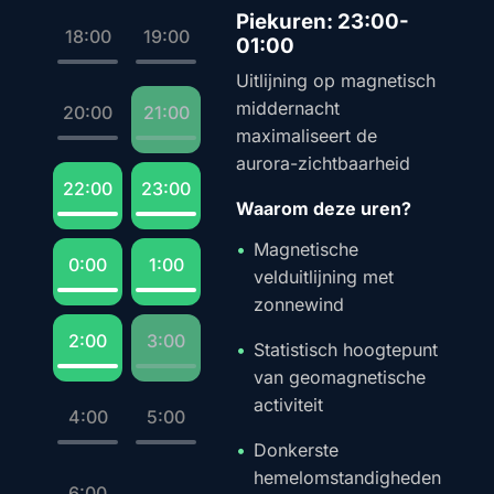
Piekuren: 23:00-
18:00
19:00
01:00
Uitlijning op magnetisch
middernacht
20:00
21:00
maximaliseert de
aurora-zichtbaarheid
22:00
23:00
Waarom deze uren?
Magnetische
0:00
1:00
velduitlijning met
zonnewind
2:00
3:00
Statistisch hoogtepunt
van geomagnetische
activiteit
4:00
5:00
Donkerste
hemelomstandigheden
6:00