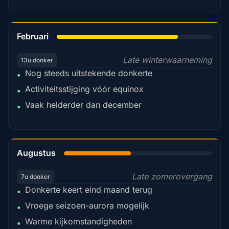
78%
Februari
Late winterwaarneming
13u donker
Nog steeds uitstekende donkerte
•
Activiteitsstijging vóór equinox
•
Vaak helderder dan december
•
45%
Augustus
Late zomerovergang
7u donker
Donkerte keert eind maand terug
•
Vroege seizoen-aurora mogelijk
•
Warme kijkomstandigheden
•