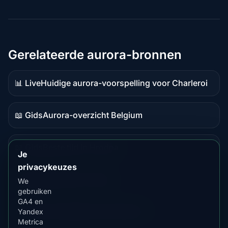
Gerelateerde aurora-bronnen
📊 Live
Huidige aurora-voorspelling voor Charleroi
Live
data
📖 Gids
Aurora-overzicht Belgium
Gidsinhoud
📖 Gids
Beste tijd in Hrodna
Gidsinhoud
Je
privacykeuzes
📖 Gids
Beste tijd in Liège
We
Gidsinhoud
gebruiken
GA4 en
⭐ Premium
Vergelijk met Fairbanks
Yandex
Premiumbestemming
Metrica