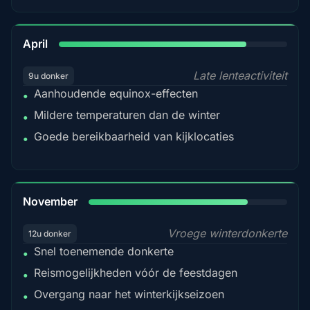
82%
April
Late lenteactiviteit
9u donker
Aanhoudende equinox-effecten
•
Mildere temperaturen dan de winter
•
Goede bereikbaarheid van kijklocaties
•
80%
November
Vroege winterdonkerte
12u donker
Snel toenemende donkerte
•
Reismogelijkheden vóór de feestdagen
•
Overgang naar het winterkijkseizoen
•