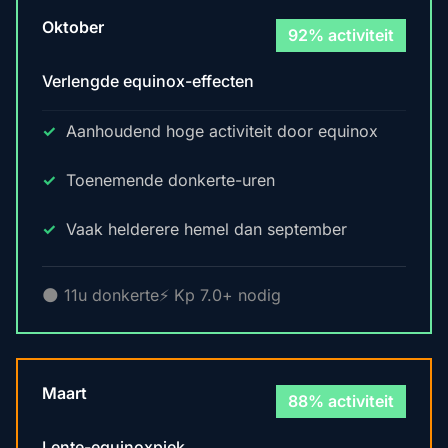
Oktober
92% activiteit
Verlengde equinox-effecten
Aanhoudend hoge activiteit door equinox
Toenemende donkerte-uren
Vaak helderere hemel dan september
🌑 11u donkerte
⚡ Kp 7.0+ nodig
Maart
88% activiteit
Lente-equinoxpiek