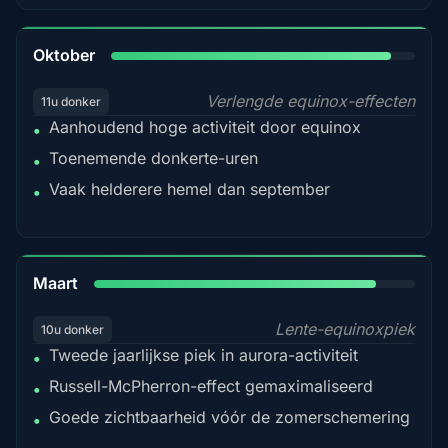
92%
Oktober
Verlengde equinox-effecten
11u donker
Aanhoudend hoge activiteit door equinox
•
Toenemende donkerte-uren
•
Vaak helderere hemel dan september
•
88%
Maart
Lente-equinoxpiek
10u donker
Tweede jaarlijkse piek in aurora-activiteit
•
Russell-McPherron-effect gemaximaliseerd
•
Goede zichtbaarheid vóór de zomerschemering
•