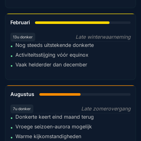
78%
Februari
Late winterwaarneming
13u donker
Nog steeds uitstekende donkerte
•
Activiteitsstijging vóór equinox
•
Vaak helderder dan december
•
45%
Augustus
Late zomerovergang
7u donker
Donkerte keert eind maand terug
•
Vroege seizoen-aurora mogelijk
•
Warme kijkomstandigheden
•