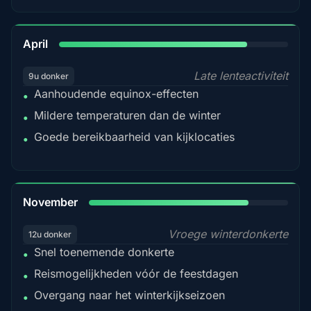
82%
April
Late lenteactiviteit
9u donker
Aanhoudende equinox-effecten
•
Mildere temperaturen dan de winter
•
Goede bereikbaarheid van kijklocaties
•
80%
November
Vroege winterdonkerte
12u donker
Snel toenemende donkerte
•
Reismogelijkheden vóór de feestdagen
•
Overgang naar het winterkijkseizoen
•