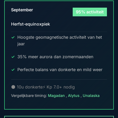
September
95% activiteit
Herfst-equinoxpiek
Hoogste geomagnetische activiteit van het
jaar
35% meer aurora dan zomermaanden
Perfecte balans van donkerte en mild weer
🌑 10u donkerte
⚡ Kp 7.0+ nodig
Vergelijkbare timing:
Magadan
,
Alytus
,
Unalaska