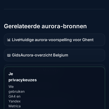
Gerelateerde aurora-bronnen
📊 Live
Huidige aurora-voorspelling voor Ghent
Live
data
📖 Gids
Aurora-overzicht Belgium
Gidsinhoud
📖 Gids
Beste tijd in Magadan
Gidsinhoud
Je
privacykeuzes
📖 Gids
Beste tijd in Alytus
We
Gidsinhoud
gebruiken
GA4 en
⭐ Premium
Vergelijk met Fairbanks
Yandex
Premiumbestemming
Metrica