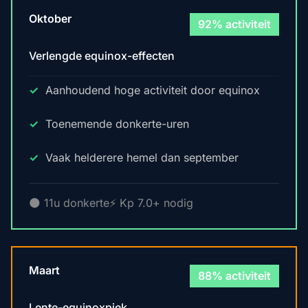
Oktober
92% activiteit
Verlengde equinox-effecten
Aanhoudend hoge activiteit door equinox
Toenemende donkerte-uren
Vaak helderere hemel dan september
🌑 11u donkerte
⚡ Kp 7.0+ nodig
Maart
88% activiteit
Lente-equinoxpiek