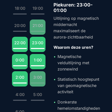
Piekuren: 23:00-
18:00
19:00
01:00
Uitlijning op magnetisch
middernacht
20:00
21:00
maximaliseert de
aurora-zichtbaarheid
22:00
23:00
Waarom deze uren?
Magnetische
0:00
1:00
velduitlijning met
zonnewind
2:00
3:00
Statistisch hoogtepunt
van geomagnetische
activiteit
4:00
5:00
Donkerste
hemelomstandigheden
6:00