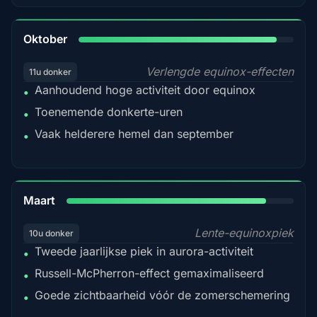
92%
Oktober
Verlengde equinox-effecten
11u donker
Aanhoudend hoge activiteit door equinox
•
Toenemende donkerte-uren
•
Vaak helderere hemel dan september
•
88%
Maart
Lente-equinoxpiek
10u donker
Tweede jaarlijkse piek in aurora-activiteit
•
Russell-McPherron-effect gemaximaliseerd
•
Goede zichtbaarheid vóór de zomerschemering
•