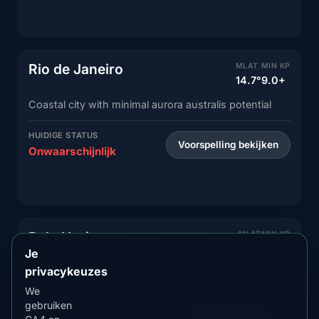
Rio de Janeiro
MLAT
MIN KP
14.7°
9.0+
Coastal city with minimal aurora australis potential
HUIDIGE STATUS
Voorspelling bekijken
Onwaarschijnlijk
Belo Horizonte
MLAT
MIN KP
11.7°
9.0+
Je
privacykeuzes
Southeastern city with no aurora potential
We
HUIDIGE STATUS
gebruiken
Voorspelling bekijken