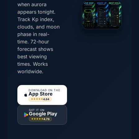
when aurora
appears tonight.
Track Kp index,
clouds, and moon
phase in real-
time. 72-hour
forecast shows
best viewing
times. Works
worldwide.
DOWNLOAD ON THE
App Store
4.84
★★★★★
GET IT ON
Google Play
4.76
★★★★★