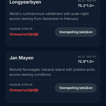
Longyearbyen
MLAT
MIN KP
75.2°
1.0+
World's northernmost settlement with polar night
aurora viewing from December to February
HUIDIGE STATUS
Voorspelling bekijken
Onwaarschijnlijk
Jan Mayen
MLAT
MIN KP
72.9°
1.0+
Remote Norwegian volcanic island with pristine arctic
aurora viewing conditions
HUIDIGE STATUS
Voorspelling bekijken
Onwaarschijnlijk