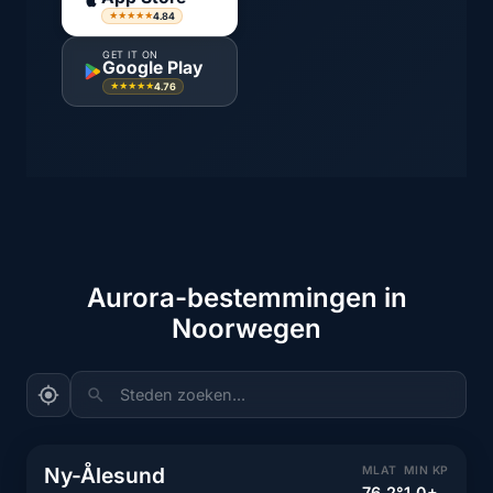
4.84
★★★★★
GET IT ON
Google Play
4.76
★★★★★
Aurora-bestemmingen in
Noorwegen
Steden zoeken...
Ny-Ålesund
MLAT
MIN KP
76.2°
1.0+