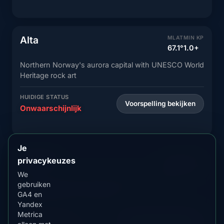
Alta
MLAT
MIN KP
67.1°
1.0+
Northern Norway's aurora capital with UNESCO World
Heritage rock art
HUIDIGE STATUS
Voorspelling bekijken
Onwaarschijnlijk
Je
Lakselv
MLAT
MIN KP
privacykeuzes
67.0°
1.0+
We
Porsanger fjord town with salmon rivers and
gebruiken
spectacular aurora reflections
GA4 en
Yandex
Metrica
HUIDIGE STATUS
Voorspelling bekijken