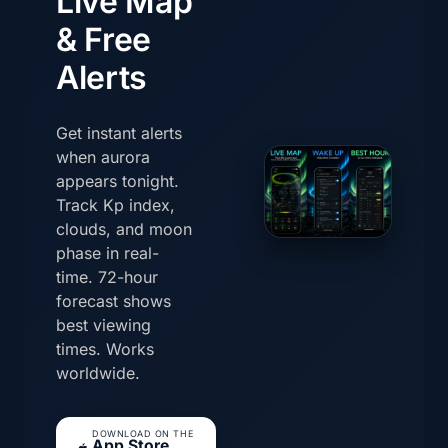
Live Map
& Free
Alerts
Get instant alerts
when aurora
appears tonight.
Track Kp index,
clouds, and moon
phase in real-
time. 72-hour
forecast shows
best viewing
times. Works
worldwide.
DOWNLOAD ON THE
App Store