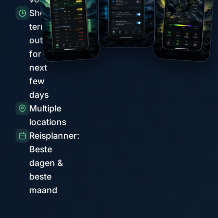
Short-
term
outlook
for the
next
few
days
Multiple
locations
Reisplanner:
Beste
dagen &
beste
maand