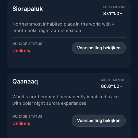
Siorapaluk
MLAT
MIN KP
87.1°
1.0+
Northernmost inhabited place in the world with 4-
month polar night aurora season
HUIDIGE STATUS
Voorspelling bekijken
Unlikely
Qaanaaq
MLAT
MIN KP
86.8°
1.0+
World's northernmost permanently inhabited place
with polar night aurora experiences
HUIDIGE STATUS
Voorspelling bekijken
Unlikely