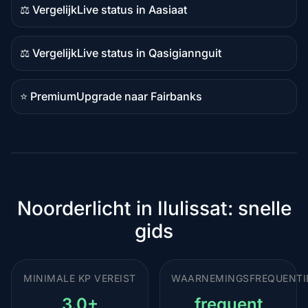
⚖️ Vergelijk
Live status in Aasiaat
Vergelijkingsinhoud
⚖️ Vergelijk
Live status in Qasigiannguit
Vergelijkingsinhoud
⭐ Premium
Upgrade naar Fairbanks
Premiumbestemming
Noorderlicht in Ilulissat: snelle
gids
MINIMALE KP VEREIST
WAARNEMINGSFREQUENTI
3.0+
frequent