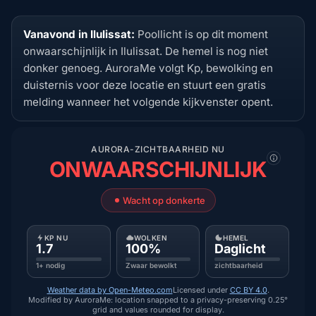
Vanavond in Ilulissat:
Poollicht is op dit moment
onwaarschijnlijk in Ilulissat. De hemel is nog niet
donker genoeg. AuroraMe volgt Kp, bewolking en
duisternis voor deze locatie en stuurt een gratis
melding wanneer het volgende kijkvenster opent.
AURORA-ZICHTBAARHEID NU
ONWAARSCHIJNLIJK
Wacht op donkerte
KP NU
WOLKEN
HEMEL
1.7
100%
Daglicht
1+ nodig
Zwaar bewolkt
zichtbaarheid
Weather data by Open-Meteo.com
Licensed under
CC BY 4.0
.
Modified by AuroraMe: location snapped to a privacy-preserving 0.25°
grid and values rounded for display.