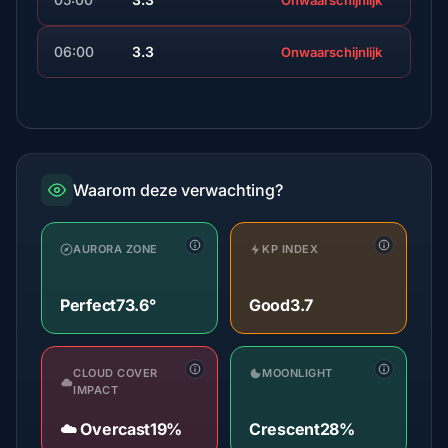
Onwaarschijnlijk
06:00
3.3
Onwaarschijnlijk
Waarom deze verwachting?
AURORA ZONE
KP INDEX
Perfect
73.6°
Good
3.7
CLOUD COVER
MOONLIGHT
IMPACT
☁️ Overcast
19%
Crescent
28%