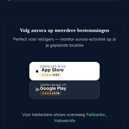
Volg aurora op meerdere bestemmingen
Perfect voor reizigers — monitor aurora-activiteit op al
je geplande locaties
DOWNLOAD IN DE
App Store
4.84
★★★★★
VERKRIJGBAAR OP
Google Play
4.76
★★★★★
Voor helderdere shows overweeg
Fairbanks
,
Yellowknife