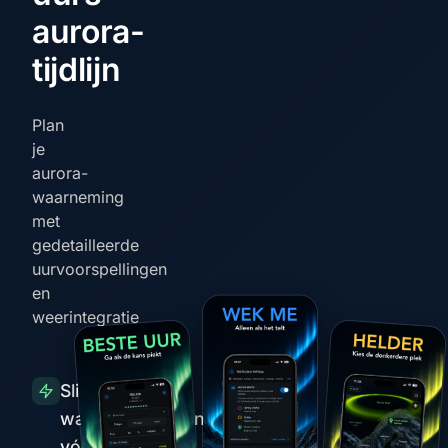
aurora-
tijdlijn
Plan
je
aurora-
waarneming
met
gedetailleerde
uurvoorspellingen
en
weerintegratie
Slimme
waarschuwingen
vóór pieken