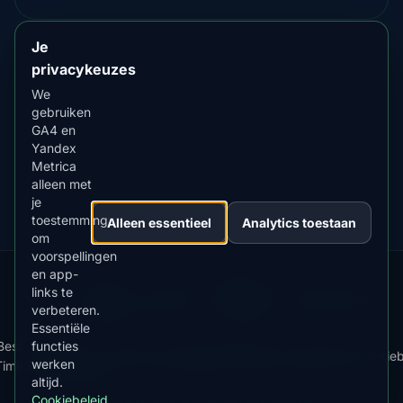
Je
privacykeuzes
DOWNLOAD IN DE
App Store
We
4.84
★★★★★
gebruiken
GA4 en
VERKRIJGBAAR OP
Google Play
Yandex
4.76
★★★★★
Metrica
alleen met
je
toestemming
Alleen essentieel
Analytics toestaan
om
voorspellingen
en app-
Our
Snow
Lightning
links te
·
MistyWay
·
·
TanPilot
·
Benzio
Apps:
Forecast
Tracker
verbeteren.
Essentiële
Best
App
functies
·
·
News
·
Privacybeleid
·
Gebruiksvoorwaarden
·
Cookieb
werken
Time
downloaden
altijd.
Cookiebeleid
© 2026 AuroraMe. Alle rechten voorbehouden.