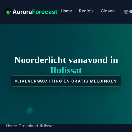
Home
Regio's
Gidsen
Aurora
Forecast
N
Noorderlicht vanavond in
Ilulissat
LIVEVERWACHTING EN GRATIS MELDINGEN
Home
›
Groenland
›
Ilulissat