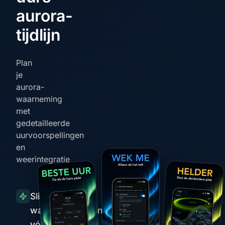
aurora-
tijdlijn
Plan
je
aurora-
waarneming
met
gedetailleerde
uurvoorspellingen
en
weerintegratie
Slimme
waarschuwingen
vóór pieken