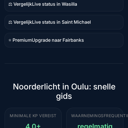
⚖️ Vergelijk
Live status in Wasilla
Vergelijkingsinhoud
⚖️ Vergelijk
Live status in Saint Michael
Vergelijkingsinhoud
⭐ Premium
Upgrade naar Fairbanks
Premiumbestemming
Noorderlicht in Oulu: snelle
gids
MINIMALE KP VEREIST
WAARNEMINGSFREQUENTI
4.0+
regelmatig