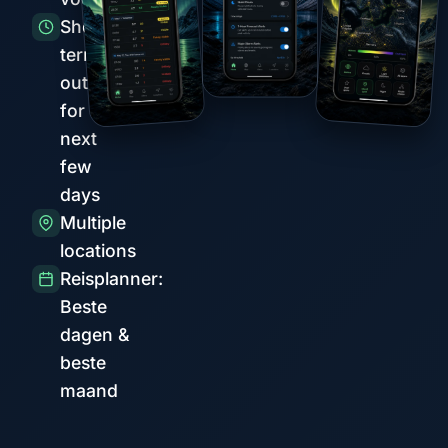
Short-
term
outlook
for the
next
few
days
Multiple
locations
Reisplanner:
Beste
dagen &
beste
maand