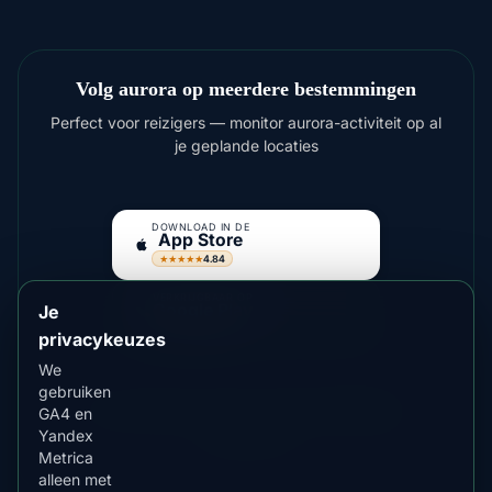
Volg aurora op meerdere bestemmingen
Perfect voor reizigers — monitor aurora-activiteit op al
je geplande locaties
DOWNLOAD IN DE
App Store
4.84
★★★★★
VERKRIJGBAAR OP
Google Play
Je
4.76
★★★★★
privacykeuzes
We
gebruiken
Voor helderdere shows overweeg
Fairbanks
,
GA4 en
Yellowknife
Yandex
Metrica
alleen met