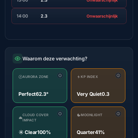
Onwaarschijnlijk
14:00
2.3
Onwaarschijnlijk
Waarom deze verwachting?
AURORA ZONE
KP INDEX
Perfect
62.3°
Very Quiet
0.3
CLOUD COVER
MOONLIGHT
IMPACT
☀️ Clear
100%
Quarter
41%