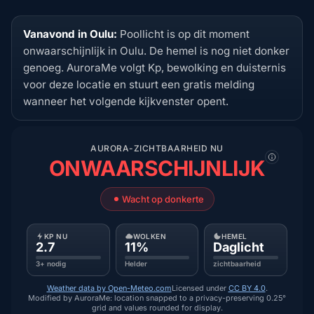
Vanavond in Oulu:
Poollicht is op dit moment
onwaarschijnlijk in Oulu. De hemel is nog niet donker
genoeg. AuroraMe volgt Kp, bewolking en duisternis
voor deze locatie en stuurt een gratis melding
wanneer het volgende kijkvenster opent.
AURORA-ZICHTBAARHEID NU
ONWAARSCHIJNLIJK
Wacht op donkerte
KP NU
WOLKEN
HEMEL
2.7
11%
Daglicht
3+ nodig
Helder
zichtbaarheid
Weather data by Open-Meteo.com
Licensed under
CC BY 4.0
.
Modified by AuroraMe: location snapped to a privacy-preserving 0.25°
grid and values rounded for display.