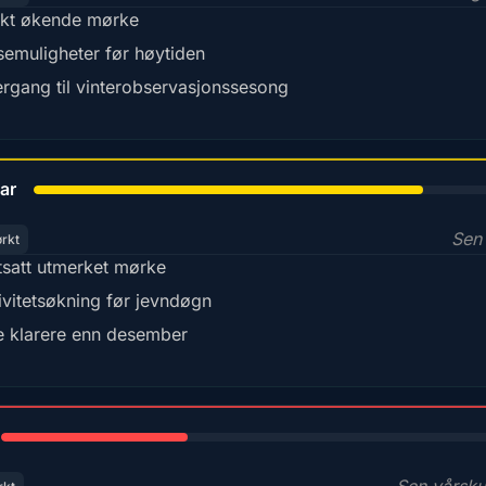
kt økende mørke
semuligheter før høytiden
rgang til vinterobservasjonssesong
78%
ar
Sen 
ørkt
tsatt utmerket mørke
ivitetsøkning før jevndøgn
e klarere enn desember
35%