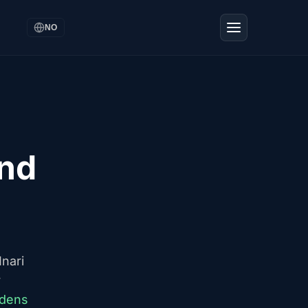
NO
and
nari
r
ldens