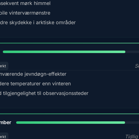
sekvent mørk himmel
bile vinterværmønstre
dre skydekke i arktiske områder
82%
S
ørkt
nværende jevndøgn-effekter
dere temperaturer enn vinteren
 tilgjengelighet til observasjonssteder
80%
mber
Tidlig
ørkt