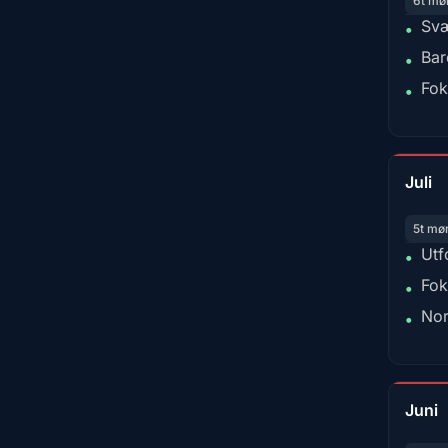
6t mø
Svæ
•
Bar
•
Fok
•
Juli
5t mø
Utf
•
Fok
•
Nor
•
Juni