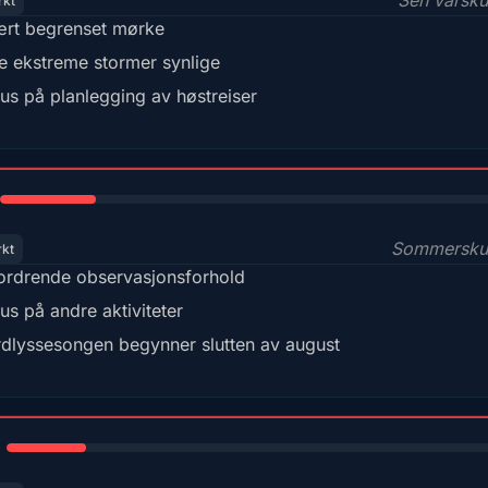
Sen vårsk
rkt
rt begrenset mørke
e ekstreme stormer synlige
us på planlegging av høstreiser
18%
Sommersku
rkt
ordrende observasjonsforhold
us på andre aktiviteter
dlyssesongen begynner slutten av august
15%