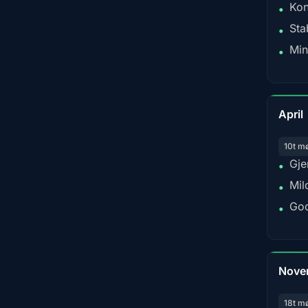
Kon
•
Sta
•
Min
•
April
10t m
Gje
•
Mil
•
God
•
Nove
18t m