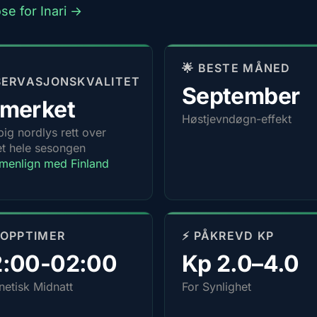
se for Inari →
🌟 BESTE MÅNED
SERVASJONSKVALITET
September
tmerket
Høstjevndøgn-effekt
ig nordlys rett over
t hele sesongen
enlign med Finland
TOPPTIMER
⚡ PÅKREVD KP
2:00-02:00
Kp 2.0–4.0
etisk Midnatt
For Synlighet