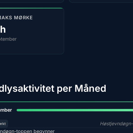
MAKS MØRKE
4h
ptember
dlysaktivitet per Måned
9
ember
Høstjevndøgn-
ørkt
ndøgn-toppen begynner