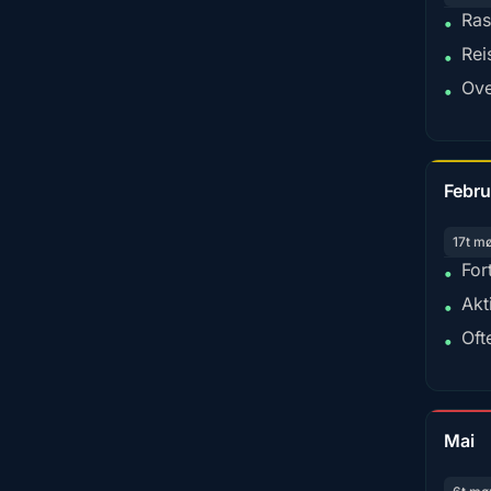
Ras
•
Rei
•
Ove
•
Febru
17t m
For
•
Akt
•
Oft
•
Mai