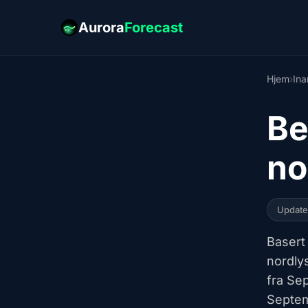
Aurora
Forecast
Hjem
›
Ina
Be
no
Updat
Basert
nordly
fra Se
Septem