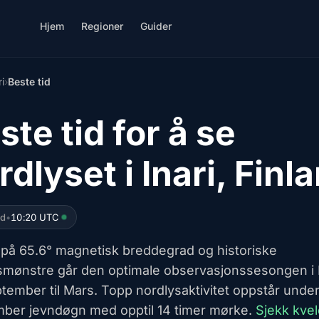
Hjem
Regioner
Guider
ri
›
Beste tid
ste tid for å se
rdlyset i Inari, Finl
ed
•
10:20 UTC
 på 65.6° magnetisk breddegrad og historiske
smønstre går den optimale observasjonssesongen i I
ptember til Mars. Topp nordlysaktivitet oppstår unde
ber jevndøgn med opptil 14 timer mørke.
Sjekk kve