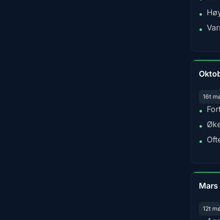
Høy
•
Var
•
Okto
16t m
For
•
Øke
•
Oft
•
Mars
12t m