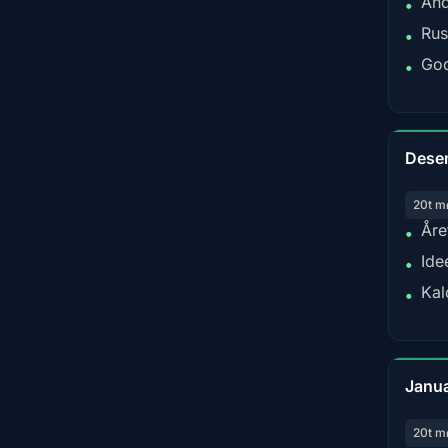
And
•
Rus
•
God
•
Dese
20t m
Åre
•
Ide
•
Kal
•
Janu
20t m