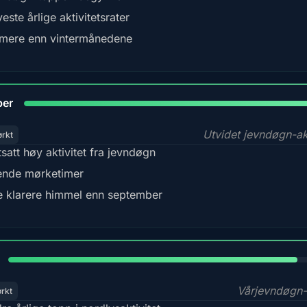
este årlige aktivitetsrater
mere enn vintermånedene
92
ber
Utvidet jevndøgn-akt
ørkt
tsatt høy aktivitet fra jevndøgn
nde mørketimer
e klarere himmel enn september
88%
Vårjevndøgn-
ørkt