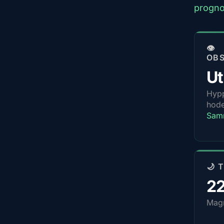
progno
👁️
OB
U
Hypp
hode
Samm
🌙 
2
Magn