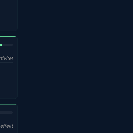
%
ivitet
effekt