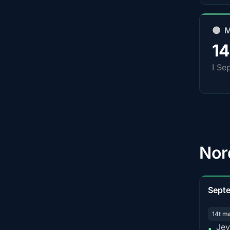
🌑 
1
I Se
Nor
Sept
14t m
Jev
•